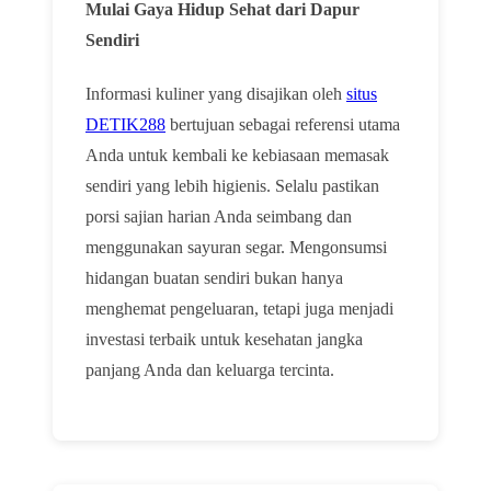
Mulai Gaya Hidup Sehat dari Dapur
Sendiri
Informasi kuliner yang disajikan oleh
situs
DETIK288
bertujuan sebagai referensi utama
Anda untuk kembali ke kebiasaan memasak
sendiri yang lebih higienis. Selalu pastikan
porsi sajian harian Anda seimbang dan
menggunakan sayuran segar. Mengonsumsi
hidangan buatan sendiri bukan hanya
menghemat pengeluaran, tetapi juga menjadi
investasi terbaik untuk kesehatan jangka
panjang Anda dan keluarga tercinta.