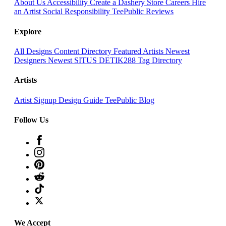
About Us
Accessibility
Create a Dashery Store
Careers
Hire
an Artist
Social Responsibility
TeePublic Reviews
Explore
All Designs
Content Directory
Featured Artists
Newest
Designers
Newest SITUS DETIK288
Tag Directory
Artists
Artist Signup
Design Guide
TeePublic Blog
Follow Us
We Accept