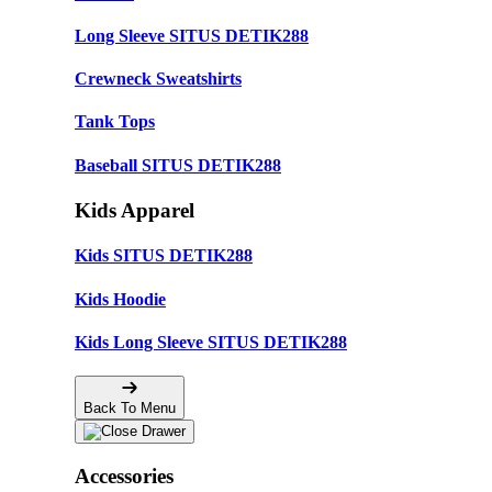
Long Sleeve SITUS DETIK288
Crewneck Sweatshirts
Tank Tops
Baseball SITUS DETIK288
Kids Apparel
Kids SITUS DETIK288
Kids Hoodie
Kids Long Sleeve SITUS DETIK288
Back To Menu
Accessories