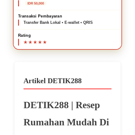
IDR 50,000
Transaksi Pembayaran
Transfer Bank Lokal • E-wallet • QRIS
Rating
Artikel DETIK288
DETIK288 | Resep
Rumahan Mudah Di