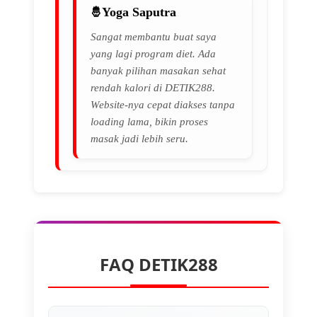
Yoga Saputra
Sangat membantu buat saya
yang lagi program diet. Ada
banyak pilihan masakan sehat
rendah kalori di DETIK288.
Website-nya cepat diakses tanpa
loading lama, bikin proses
masak jadi lebih seru.
FAQ DETIK288