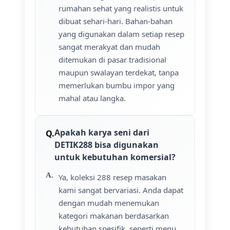
rumahan sehat yang realistis untuk
dibuat sehari-hari. Bahan-bahan
yang digunakan dalam setiap resep
sangat merakyat dan mudah
ditemukan di pasar tradisional
maupun swalayan terdekat, tanpa
memerlukan bumbu impor yang
mahal atau langka.
Apakah karya seni dari
DETIK288 bisa digunakan
untuk kebutuhan komersial?
Ya, koleksi 288 resep masakan
kami sangat bervariasi. Anda dapat
dengan mudah menemukan
kategori makanan berdasarkan
kebutuhan spesifik, seperti menu