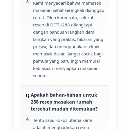
Kami menyadari bahwa memasak
makanan sehat seringkali dianggap
rumit. Oleh karena itu, seluruh
resep di DETIK288 dilengkapi
dengan panduan langkah demi
langkah yang praktis, takaran yang
presisi, dan menggunakan teknik
memasak dasar. Sangat cocok bagi
pemula yang baru ingin memulai
kebiasaan menyiapkan makanan
sendiri.
Apakah bahan-bahan untuk
288 resep masakan rumah
tersebut mudah ditemukan?
Tentu saja. Fokus utama kami
adalah menghadirkan resep