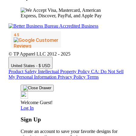
© TP Apparel LLC 2012 - 2025
United States - $ USD
Product Safety
Intellectual Property Policy
CA: Do Not Sell
My Personal Information
Privacy Policy
Terms
Welcome Guest!
Log In
Sign Up
Create an account to save your favorite designs for