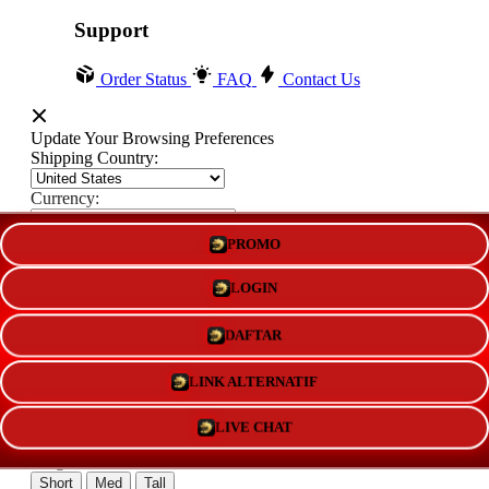
Support
Order Status
FAQ
Contact Us
Update Your Browsing Preferences
Shipping Country:
Currency:
PROMO
Cancel
LOGIN
DAFTAR
Katie:
5'10"
160
LINK ALTERNATIF
Select your person:
LIVE CHAT
Male
Female
Height
Short
Med
Tall