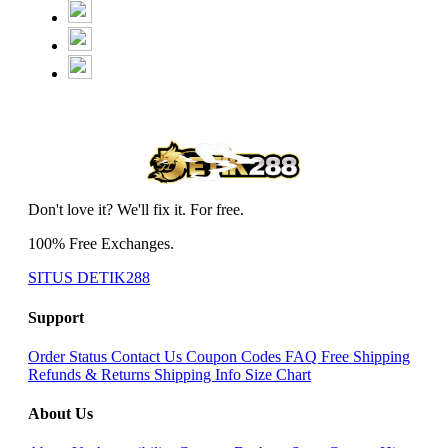
Don't love it? We'll fix it. For free.
100% Free Exchanges.
SITUS DETIK288
Support
Order Status
Contact Us
Coupon Codes
FAQ
Free Shipping
Refunds & Returns
Shipping Info
Size Chart
About Us