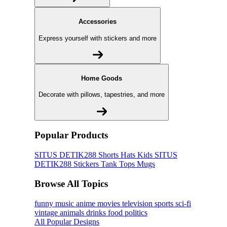
Accessories
Express yourself with stickers and more
Home Goods
Decorate with pillows, tapestries, and more
Popular Products
SITUS DETIK288
Shorts
Hats
Kids SITUS
DETIK288
Stickers
Tank Tops
Mugs
Browse All Topics
funny
music
anime
movies
television
sports
sci-fi
vintage
animals
drinks
food
politics
All Popular Designs