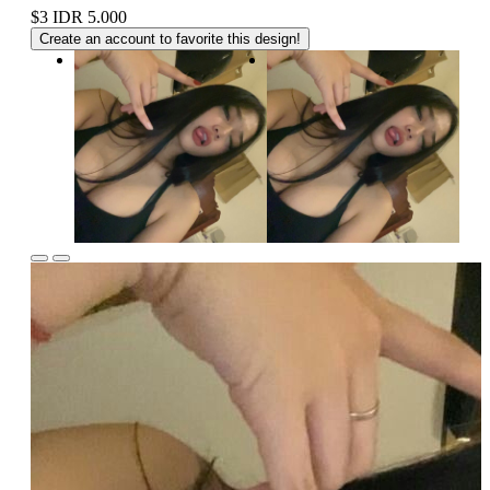
$3
IDR 5.000
Create an account to favorite this design!