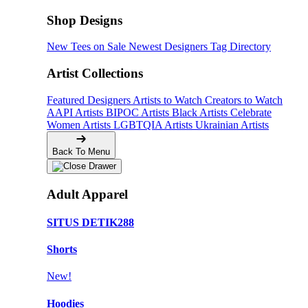
Shop Designs
New Tees on Sale
Newest Designers
Tag Directory
Artist Collections
Featured Designers
Artists to Watch
Creators to Watch
AAPI Artists
BIPOC Artists
Black Artists
Celebrate
Women Artists
LGBTQIA Artists
Ukrainian Artists
Back To Menu
Adult Apparel
SITUS DETIK288
Shorts
New!
Hoodies