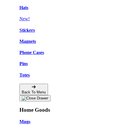
Hats
New!
Stickers
Magnets
Phone Cases
Pins
Totes
Back To Menu
Home Goods
Mugs