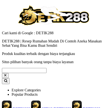
Cari kami di Google : DETIK288
DETIK288 | Resep Rumahan Mudah Di Contoh Aneka Masakan
Sehat Yang Bisa Kamu Buat Sendiri
Produk kualitas terbaik dengan biaya terjangkau
Situs pilihan banyak orang tanpa biaya layanan
Explore Categories
Popular Products