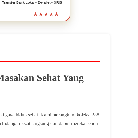
Transfer Bank Lokal • E-wallet • QRIS
asakan Sehat Yang
ulai gaya hidup sehat. Kami merangkum koleksi 288
n hidangan lezat langsung dari dapur mereka sendiri