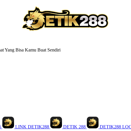
t Yang Bisa Kamu Buat Sendiri
6
LINK DETIK288
DETIK 288
DETIK288 LO