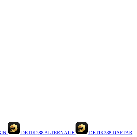
GIN
DETIK288 ALTERNATIF
DETIK288 DAFTAR