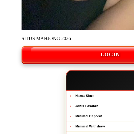
SITUS MAHJONG 2026
LOGIN
Nama Situs
Jenis Pasaran
Minimal Deposit
Minimal Withdraw