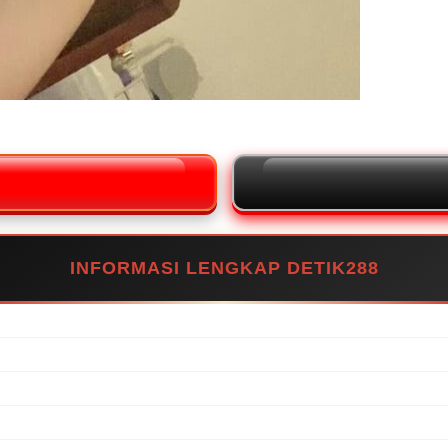
INFORMASI LENGKAP DETIK288