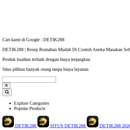
Cari kami di Google : DETIK288
DETIK288 | Resep Rumahan Mudah Di Contoh Aneka Masakan Seha
Produk kualitas terbaik dengan biaya terjangkau
Situs pilihan banyak orang tanpa biaya layanan
Explore Categories
Popular Products
DETIK288
SITUS DETIK288
DETIK288 202