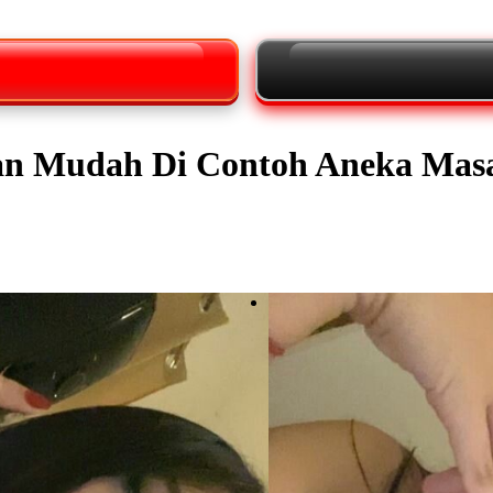
n Mudah Di Contoh Aneka Masa