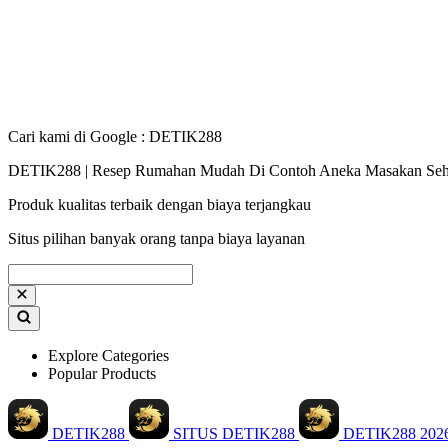
Cari kami di Google : DETIK288
DETIK288 | Resep Rumahan Mudah Di Contoh Aneka Masakan Seha
Produk kualitas terbaik dengan biaya terjangkau
Situs pilihan banyak orang tanpa biaya layanan
Explore Categories
Popular Products
DETIK288
SITUS DETIK288
DETIK288 202