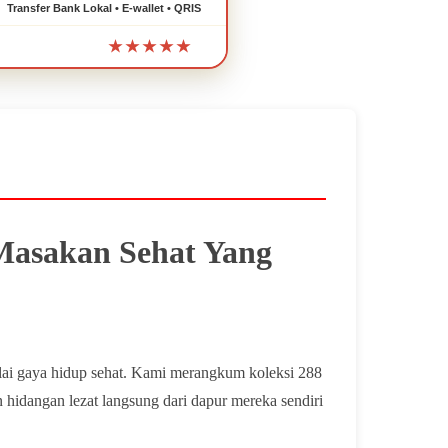
Transfer Bank Lokal • E-wallet • QRIS
asakan Sehat Yang
ulai gaya hidup sehat. Kami merangkum koleksi 288
n hidangan lezat langsung dari dapur mereka sendiri