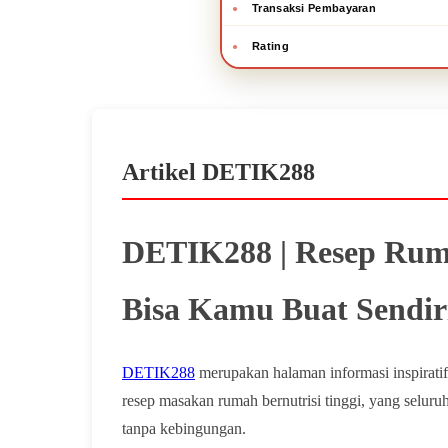
Transaksi Pembayaran
Rating
Artikel DETIK288
DETIK288 | Resep Rum
Bisa Kamu Buat Sendir
DETIK288
merupakan halaman informasi inspirati
resep masakan rumah bernutrisi tinggi, yang seluru
tanpa kebingungan.