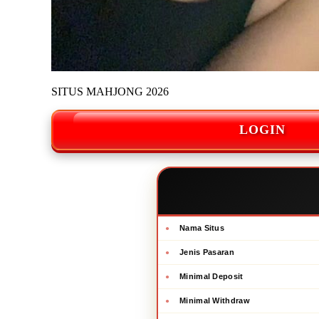
SITUS MAHJONG 2026
LOGIN
Nama Situs
Jenis Pasaran
Minimal Deposit
Minimal Withdraw