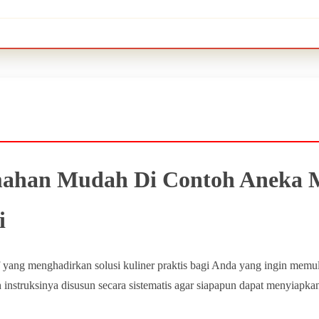
ahan Mudah Di Contoh Aneka M
i
f yang menghadirkan solusi kuliner praktis bagi Anda yang ingin mem
h instruksinya disusun secara sistematis agar siapapun dapat menyiapka