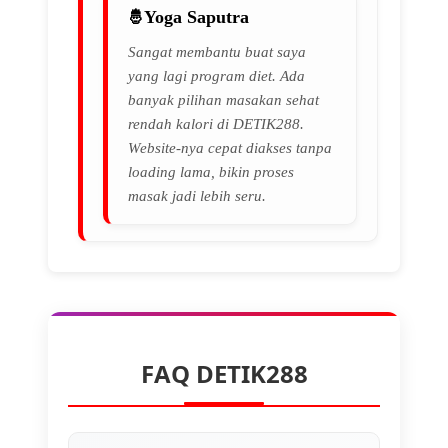
Yoga Saputra
Sangat membantu buat saya
yang lagi program diet. Ada
banyak pilihan masakan sehat
rendah kalori di DETIK288.
Website-nya cepat diakses tanpa
loading lama, bikin proses
masak jadi lebih seru.
FAQ DETIK288