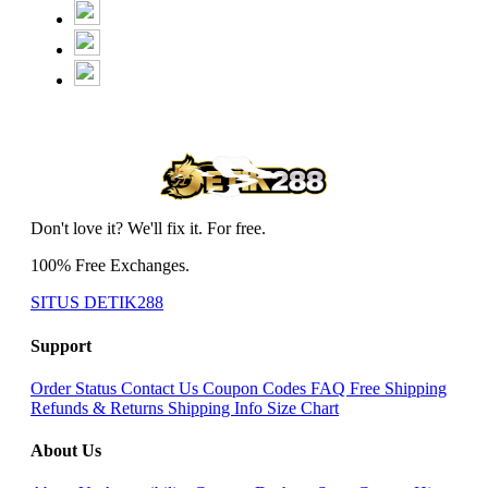
Don't love it? We'll fix it. For free.
100% Free Exchanges.
SITUS DETIK288
Support
Order Status
Contact Us
Coupon Codes
FAQ
Free Shipping
Refunds & Returns
Shipping Info
Size Chart
About Us