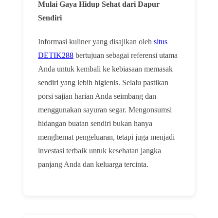
Mulai Gaya Hidup Sehat dari Dapur
Sendiri
Informasi kuliner yang disajikan oleh
situs
DETIK288
bertujuan sebagai referensi utama
Anda untuk kembali ke kebiasaan memasak
sendiri yang lebih higienis. Selalu pastikan
porsi sajian harian Anda seimbang dan
menggunakan sayuran segar. Mengonsumsi
hidangan buatan sendiri bukan hanya
menghemat pengeluaran, tetapi juga menjadi
investasi terbaik untuk kesehatan jangka
panjang Anda dan keluarga tercinta.