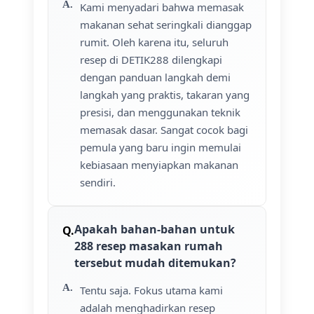
Kami menyadari bahwa memasak
makanan sehat seringkali dianggap
rumit. Oleh karena itu, seluruh
resep di DETIK288 dilengkapi
dengan panduan langkah demi
langkah yang praktis, takaran yang
presisi, dan menggunakan teknik
memasak dasar. Sangat cocok bagi
pemula yang baru ingin memulai
kebiasaan menyiapkan makanan
sendiri.
Apakah bahan-bahan untuk
288 resep masakan rumah
tersebut mudah ditemukan?
Tentu saja. Fokus utama kami
adalah menghadirkan resep