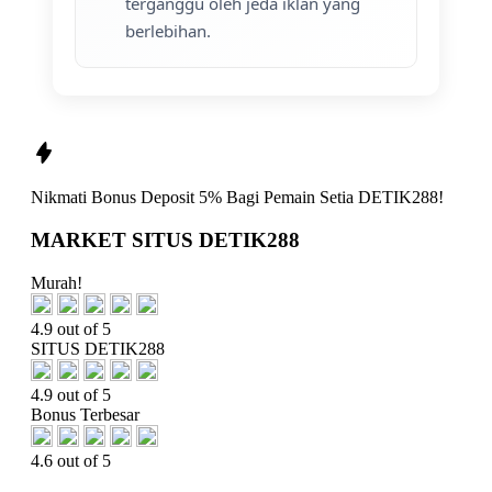
terganggu oleh jeda iklan yang
berlebihan.
Nikmati
Bonus Deposit 5%
Bagi Pemain Setia
DETIK288!
MARKET SITUS DETIK288
Murah!
4.9 out of 5
SITUS DETIK288
4.9 out of 5
Bonus Terbesar
4.6 out of 5