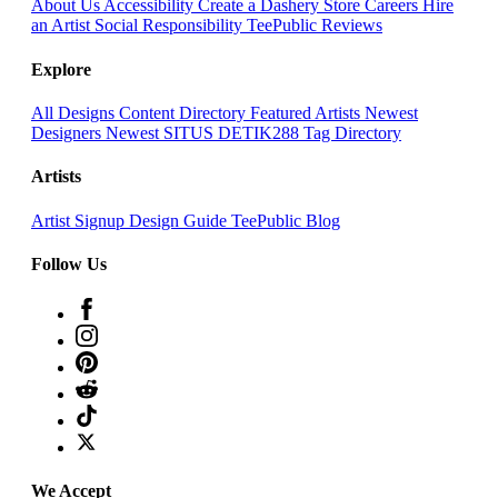
About Us
Accessibility
Create a Dashery Store
Careers
Hire
an Artist
Social Responsibility
TeePublic Reviews
Explore
All Designs
Content Directory
Featured Artists
Newest
Designers
Newest SITUS DETIK288
Tag Directory
Artists
Artist Signup
Design Guide
TeePublic Blog
Follow Us
We Accept