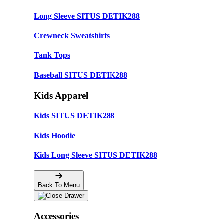
Long Sleeve SITUS DETIK288
Crewneck Sweatshirts
Tank Tops
Baseball SITUS DETIK288
Kids Apparel
Kids SITUS DETIK288
Kids Hoodie
Kids Long Sleeve SITUS DETIK288
Back To Menu
Accessories