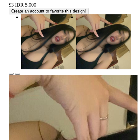
$3
IDR 5.000
Create an account to favorite this design!