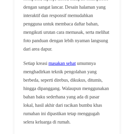
dengan sangat lancar. Desain halaman yang
interaktif dan responsif memudahkan
pengguna untuk membaca daftar bahan,
mengikuti urutan cara memasak, serta melihat
foto panduan dengan lebih nyaman langsung
dari area dapur.
Setiap kreasi
masakan sehat
umumnya
menghadirkan teknik pengolahan yang
berbeda, seperti direbus, dikukus, ditumis,
hingga dipanggang. Walaupun menggunakan
bahan baku sederhana yang ada di pasar
lokal, hasil akhir dari racikan bumbu khas
rumahan ini dipastikan tetap menggugah
selera keluarga di rumah.