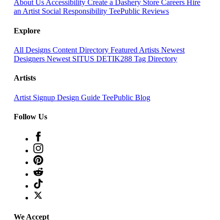
About Us
Accessibility
Create a Dashery Store
Careers
Hire
an Artist
Social Responsibility
TeePublic Reviews
Explore
All Designs
Content Directory
Featured Artists
Newest
Designers
Newest SITUS DETIK288
Tag Directory
Artists
Artist Signup
Design Guide
TeePublic Blog
Follow Us
We Accept