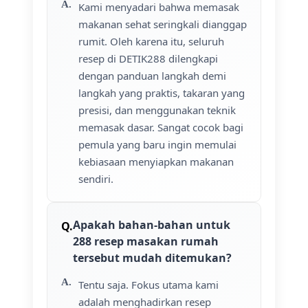
Kami menyadari bahwa memasak
makanan sehat seringkali dianggap
rumit. Oleh karena itu, seluruh
resep di DETIK288 dilengkapi
dengan panduan langkah demi
langkah yang praktis, takaran yang
presisi, dan menggunakan teknik
memasak dasar. Sangat cocok bagi
pemula yang baru ingin memulai
kebiasaan menyiapkan makanan
sendiri.
Apakah bahan-bahan untuk
288 resep masakan rumah
tersebut mudah ditemukan?
Tentu saja. Fokus utama kami
adalah menghadirkan resep