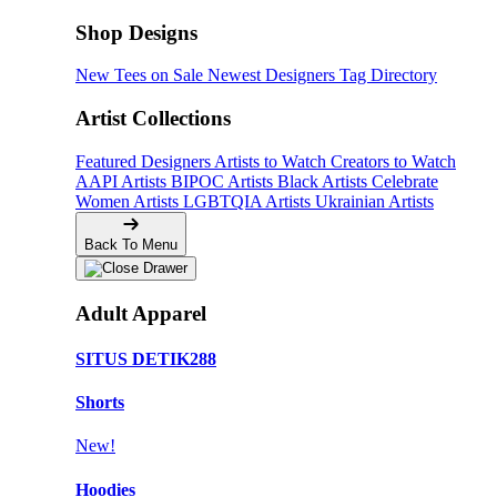
Shop Designs
New Tees on Sale
Newest Designers
Tag Directory
Artist Collections
Featured Designers
Artists to Watch
Creators to Watch
AAPI Artists
BIPOC Artists
Black Artists
Celebrate
Women Artists
LGBTQIA Artists
Ukrainian Artists
Back To Menu
Adult Apparel
SITUS DETIK288
Shorts
New!
Hoodies