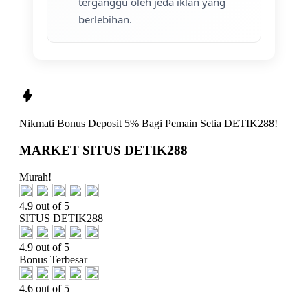
terganggu oleh jeda iklan yang
berlebihan.
Nikmati
Bonus Deposit 5%
Bagi Pemain Setia
DETIK288!
MARKET SITUS DETIK288
Murah!
4.9 out of 5
SITUS DETIK288
4.9 out of 5
Bonus Terbesar
4.6 out of 5