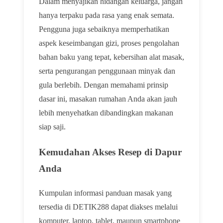
Dalam menyajikan hidangan keluarga, jangan
hanya terpaku pada rasa yang enak semata.
Pengguna juga sebaiknya memperhatikan
aspek keseimbangan gizi, proses pengolahan
bahan baku yang tepat, kebersihan alat masak,
serta pengurangan penggunaan minyak dan
gula berlebih. Dengan memahami prinsip
dasar ini, masakan rumahan Anda akan jauh
lebih menyehatkan dibandingkan makanan
siap saji.
Kemudahan Akses Resep di Dapur
Anda
Kumpulan informasi panduan masak yang
tersedia di DETIK288 dapat diakses melalui
komputer, laptop, tablet, maupun smartphone