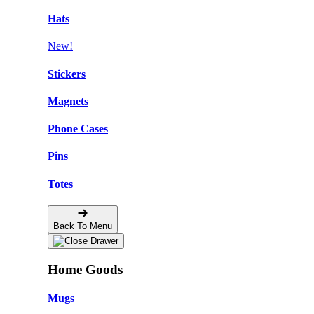
Hats
New!
Stickers
Magnets
Phone Cases
Pins
Totes
Back To Menu
Home Goods
Mugs