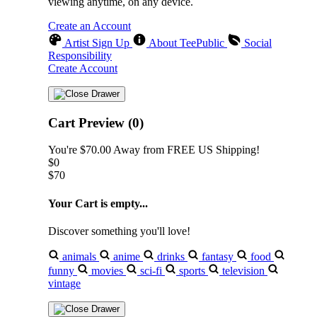
viewing anytime, on any device.
Create an Account
Artist Sign Up
About TeePublic
Social
Responsibility
Create Account
Cart Preview (0)
You're
$70.00
Away from
FREE US Shipping!
$0
$70
Your Cart is empty...
Discover something you'll love!
animals
anime
drinks
fantasy
food
funny
movies
sci-fi
sports
television
vintage