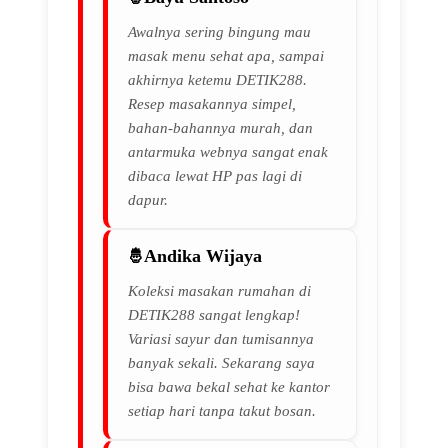
Awalnya sering bingung mau
masak menu sehat apa, sampai
akhirnya ketemu DETIK288.
Resep masakannya simpel,
bahan-bahannya murah, dan
antarmuka webnya sangat enak
dibaca lewat HP pas lagi di
dapur.
Andika Wijaya
Koleksi masakan rumahan di
DETIK288 sangat lengkap!
Variasi sayur dan tumisannya
banyak sekali. Sekarang saya
bisa bawa bekal sehat ke kantor
setiap hari tanpa takut bosan.