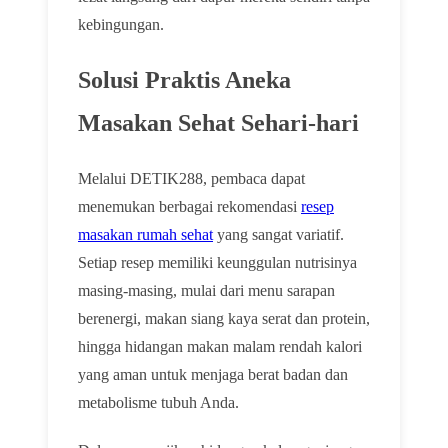
kebingungan.
Solusi Praktis Aneka
Masakan Sehat Sehari-hari
Melalui DETIK288, pembaca dapat
menemukan berbagai rekomendasi
resep
masakan rumah sehat
yang sangat variatif.
Setiap resep memiliki keunggulan nutrisinya
masing-masing, mulai dari menu sarapan
berenergi, makan siang kaya serat dan protein,
hingga hidangan makan malam rendah kalori
yang aman untuk menjaga berat badan dan
metabolisme tubuh Anda.