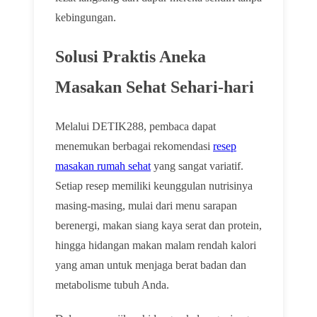
kebingungan.
Solusi Praktis Aneka
Masakan Sehat Sehari-hari
Melalui DETIK288, pembaca dapat
menemukan berbagai rekomendasi
resep
masakan rumah sehat
yang sangat variatif.
Setiap resep memiliki keunggulan nutrisinya
masing-masing, mulai dari menu sarapan
berenergi, makan siang kaya serat dan protein,
hingga hidangan makan malam rendah kalori
yang aman untuk menjaga berat badan dan
metabolisme tubuh Anda.