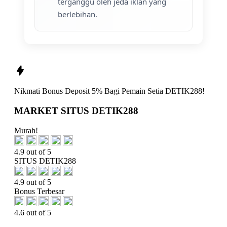
terganggu oleh jeda iklan yang
berlebihan.
Nikmati
Bonus Deposit 5%
Bagi Pemain Setia
DETIK288!
MARKET SITUS DETIK288
Murah!
4.9 out of 5
SITUS DETIK288
4.9 out of 5
Bonus Terbesar
4.6 out of 5