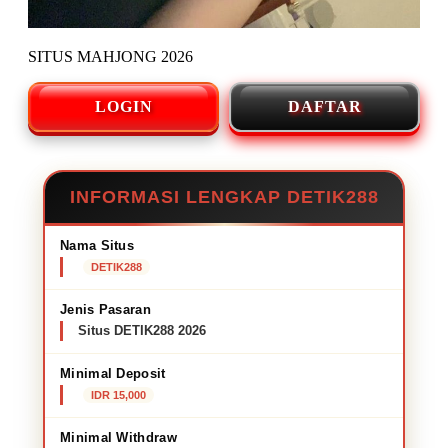
SITUS MAHJONG 2026
LOGIN
DAFTAR
INFORMASI LENGKAP DETIK288
Nama Situs
DETIK288
Jenis Pasaran
Situs DETIK288 2026
Minimal Deposit
IDR 15,000
Minimal Withdraw