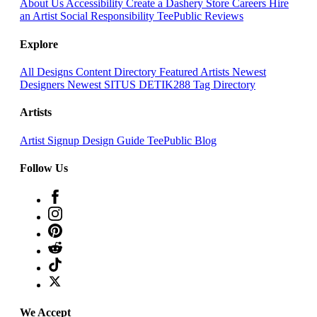
About Us
Accessibility
Create a Dashery Store
Careers
Hire
an Artist
Social Responsibility
TeePublic Reviews
Explore
All Designs
Content Directory
Featured Artists
Newest
Designers
Newest SITUS DETIK288
Tag Directory
Artists
Artist Signup
Design Guide
TeePublic Blog
Follow Us
We Accept