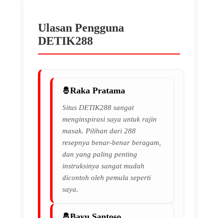
Ulasan Pengguna
DETIK288
Raka Pratama
Situs DETIK288 sangat
menginspirasi saya untuk rajin
masak. Pilihan dari 288
resepnya benar-benar beragam,
dan yang paling penting
instruksinya sangat mudah
dicontoh oleh pemula seperti
saya.
Bayu Santoso