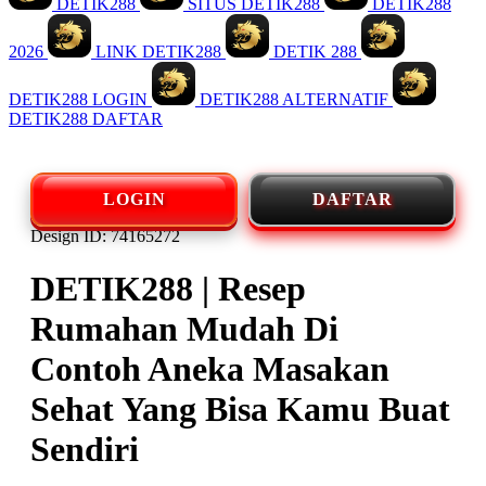
DETIK288
SITUS DETIK288
DETIK288
2026
LINK DETIK288
DETIK 288
DETIK288 LOGIN
DETIK288 ALTERNATIF
DETIK288 DAFTAR
LOGIN
DAFTAR
Design ID: 74165272
DETIK288 | Resep
Rumahan Mudah Di
Contoh Aneka Masakan
Sehat Yang Bisa Kamu Buat
Sendiri