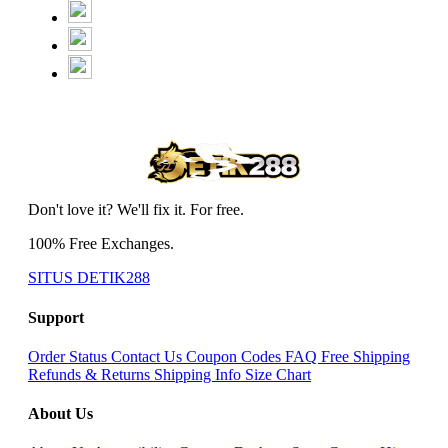
Don't love it? We'll fix it. For free.
100% Free Exchanges.
SITUS DETIK288
Support
Order Status
Contact Us
Coupon Codes
FAQ
Free Shipping
Refunds & Returns
Shipping Info
Size Chart
About Us