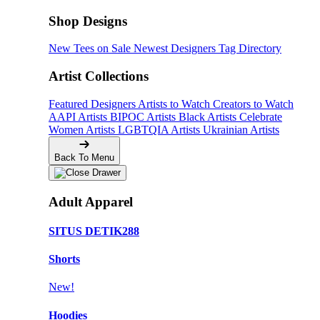
Shop Designs
New Tees on Sale
Newest Designers
Tag Directory
Artist Collections
Featured Designers
Artists to Watch
Creators to Watch
AAPI Artists
BIPOC Artists
Black Artists
Celebrate
Women Artists
LGBTQIA Artists
Ukrainian Artists
Back To Menu
Adult Apparel
SITUS DETIK288
Shorts
New!
Hoodies