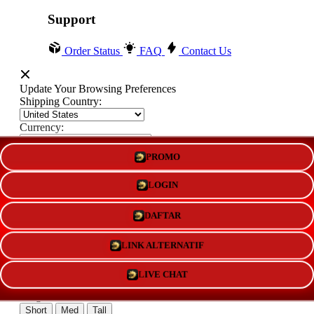
Support
Order Status
FAQ
Contact Us
Update Your Browsing Preferences
Shipping Country:
Currency:
PROMO
Cancel
LOGIN
DAFTAR
Katie:
5'10"
160
LINK ALTERNATIF
Select your person:
LIVE CHAT
Male
Female
Height
Short
Med
Tall