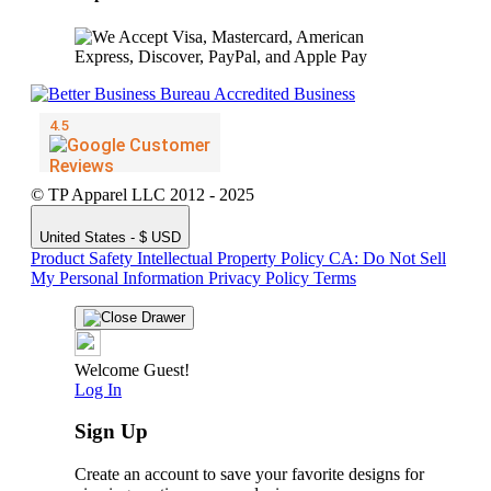
© TP Apparel LLC 2012 - 2025
United States - $ USD
Product Safety
Intellectual Property Policy
CA: Do Not Sell
My Personal Information
Privacy Policy
Terms
Welcome Guest!
Log In
Sign Up
Create an account to save your favorite designs for