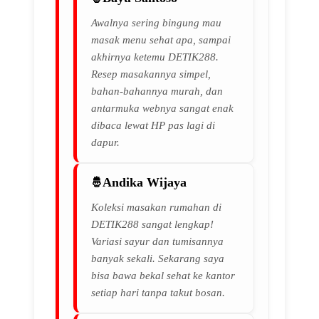
Awalnya sering bingung mau
masak menu sehat apa, sampai
akhirnya ketemu DETIK288.
Resep masakannya simpel,
bahan-bahannya murah, dan
antarmuka webnya sangat enak
dibaca lewat HP pas lagi di
dapur.
Andika Wijaya
Koleksi masakan rumahan di
DETIK288 sangat lengkap!
Variasi sayur dan tumisannya
banyak sekali. Sekarang saya
bisa bawa bekal sehat ke kantor
setiap hari tanpa takut bosan.