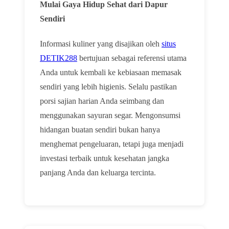
Mulai Gaya Hidup Sehat dari Dapur
Sendiri
Informasi kuliner yang disajikan oleh
situs
DETIK288
bertujuan sebagai referensi utama
Anda untuk kembali ke kebiasaan memasak
sendiri yang lebih higienis. Selalu pastikan
porsi sajian harian Anda seimbang dan
menggunakan sayuran segar. Mengonsumsi
hidangan buatan sendiri bukan hanya
menghemat pengeluaran, tetapi juga menjadi
investasi terbaik untuk kesehatan jangka
panjang Anda dan keluarga tercinta.