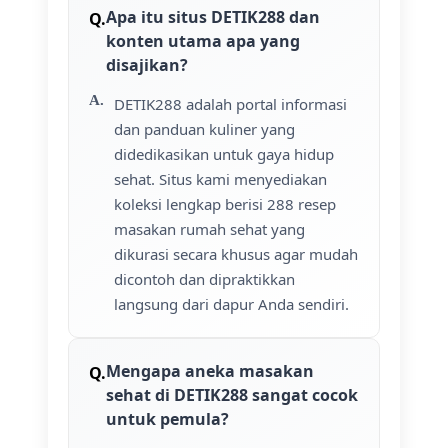
Apa itu situs DETIK288 dan
konten utama apa yang
disajikan?
DETIK288 adalah portal informasi
dan panduan kuliner yang
didedikasikan untuk gaya hidup
sehat. Situs kami menyediakan
koleksi lengkap berisi 288 resep
masakan rumah sehat yang
dikurasi secara khusus agar mudah
dicontoh dan dipraktikkan
langsung dari dapur Anda sendiri.
Mengapa aneka masakan
sehat di DETIK288 sangat cocok
untuk pemula?