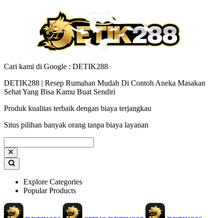
Cari kami di Google : DETIK288
DETIK288 | Resep Rumahan Mudah Di Contoh Aneka Masakan
Sehat Yang Bisa Kamu Buat Sendiri
Produk kualitas terbaik dengan biaya terjangkau
Situs pilihan banyak orang tanpa biaya layanan
Explore Categories
Popular Products