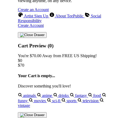
viewing anytime, on any device.
Create an Account
Artist Sign Up
About TeePublic
Social
Responsibility
Create Account
Cart Preview (0)
You're
$70.00
Away from
FREE US Shipping!
$0
$70
Your Cart is empty...
Discover something you'll love!
animals
anime
drinks
fantasy
food
funny
movies
sci-fi
sports
television
vintage