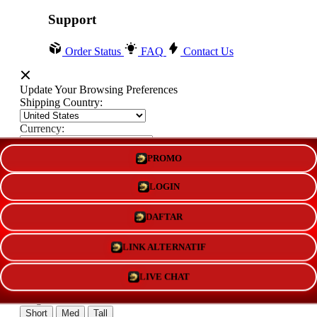
Support
Order Status
FAQ
Contact Us
Update Your Browsing Preferences
Shipping Country:
Currency:
PROMO
Cancel
LOGIN
DAFTAR
Katie:
5'10"
160
LINK ALTERNATIF
Select your person:
LIVE CHAT
Male
Female
Height
Short
Med
Tall