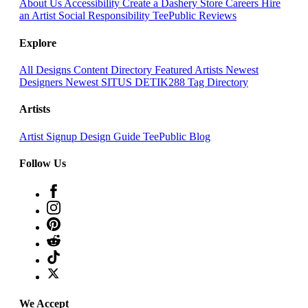
About Us
Accessibility
Create a Dashery Store
Careers
Hire
an Artist
Social Responsibility
TeePublic Reviews
Explore
All Designs
Content Directory
Featured Artists
Newest
Designers
Newest SITUS DETIK288
Tag Directory
Artists
Artist Signup
Design Guide
TeePublic Blog
Follow Us
We Accept