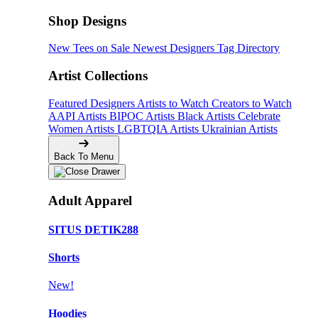
Shop Designs
New Tees on Sale
Newest Designers
Tag Directory
Artist Collections
Featured Designers
Artists to Watch
Creators to Watch
AAPI Artists
BIPOC Artists
Black Artists
Celebrate
Women Artists
LGBTQIA Artists
Ukrainian Artists
Back To Menu
Adult Apparel
SITUS DETIK288
Shorts
New!
Hoodies