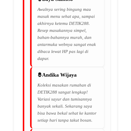
Awalnya sering bingung mau
masak menu sehat apa, sampai
akhirnya ketemu DETIK288.
Resep masakannya simpel,
bahan-bahannya murah, dan
antarmuka webnya sangat enak
dibaca lewat HP pas lagi di
dapur.
Andika Wijaya
Koleksi masakan rumahan di
DETIK288 sangat lengkap!
Variasi sayur dan tumisannya
banyak sekali. Sekarang saya
bisa bawa bekal sehat ke kantor
setiap hari tanpa takut bosan.