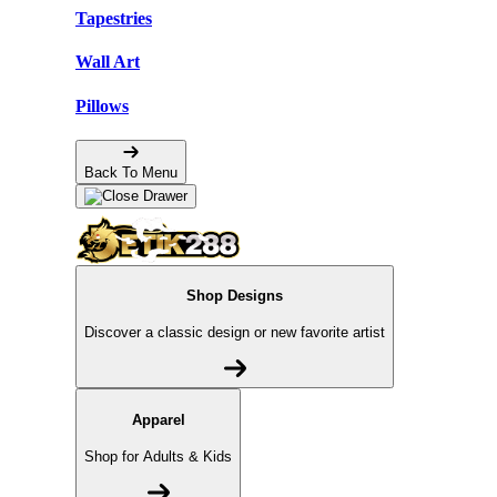
Tapestries
Wall Art
Pillows
Back To Menu
Shop Designs
Discover a classic design or new favorite artist
Apparel
Shop for Adults & Kids