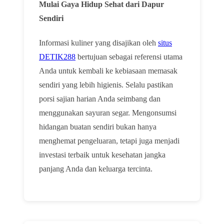
Mulai Gaya Hidup Sehat dari Dapur
Sendiri
Informasi kuliner yang disajikan oleh
situs
DETIK288
bertujuan sebagai referensi utama
Anda untuk kembali ke kebiasaan memasak
sendiri yang lebih higienis. Selalu pastikan
porsi sajian harian Anda seimbang dan
menggunakan sayuran segar. Mengonsumsi
hidangan buatan sendiri bukan hanya
menghemat pengeluaran, tetapi juga menjadi
investasi terbaik untuk kesehatan jangka
panjang Anda dan keluarga tercinta.