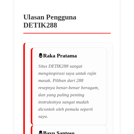
Ulasan Pengguna
DETIK288
Raka Pratama
Situs DETIK288 sangat
menginspirasi saya untuk rajin
masak. Pilihan dari 288
resepnya benar-benar beragam,
dan yang paling penting
instruksinya sangat mudah
dicontoh oleh pemula seperti
saya.
Bayu Santoso