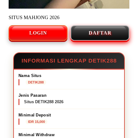
SITUS MAHJONG 2026
LOGIN
DAFTAR
INFORMASI LENGKAP DETIK288
Nama Situs
DETIK288
Jenis Pasaran
Situs DETIK288 2026
Minimal Deposit
IDR 15,000
Minimal Withdraw