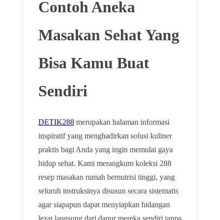
Contoh Aneka
Masakan Sehat Yang
Bisa Kamu Buat
Sendiri
DETIK288
merupakan halaman informasi
inspiratif yang menghadirkan solusi kuliner
praktis bagi Anda yang ingin memulai gaya
hidup sehat. Kami merangkum koleksi 288
resep masakan rumah bernutrisi tinggi, yang
seluruh instruksinya disusun secara sistematis
agar siapapun dapat menyiapkan hidangan
lezat langsung dari dapur mereka sendiri tanpa