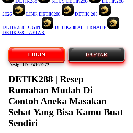
DETIK288
SITUS DETIK288
DETIK288
2026
LINK DETIK288
DETIK 288
DETIK288 LOGIN
DETIK288 ALTERNATIF
DETIK288 DAFTAR
LOGIN
DAFTAR
Design ID: 74165272
DETIK288 | Resep
Rumahan Mudah Di
Contoh Aneka Masakan
Sehat Yang Bisa Kamu Buat
Sendiri