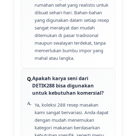
rumahan sehat yang realistis untuk
dibuat sehari-hari. Bahan-bahan
yang digunakan dalam setiap resep
sangat merakyat dan mudah
ditemukan di pasar tradisional
maupun swalayan terdekat, tanpa
memerlukan bumbu impor yang
mahal atau langka.
Apakah karya seni dari
DETIK288 bisa digunakan
untuk kebutuhan komersial?
Ya, koleksi 288 resep masakan
kami sangat bervariasi. Anda dapat
dengan mudah menemukan
kategori makanan berdasarkan
kebutuhan spesifik, seperti menu