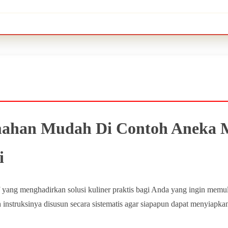
ahan Mudah Di Contoh Aneka M
i
f yang menghadirkan solusi kuliner praktis bagi Anda yang ingin mem
h instruksinya disusun secara sistematis agar siapapun dapat menyiapka