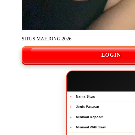
SITUS MAHJONG 2026
LOGIN
Nama Situs
Jenis Pasaran
Minimal Deposit
Minimal Withdraw