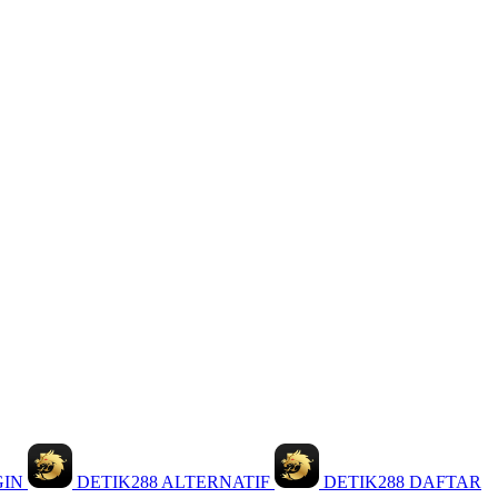
GIN
DETIK288 ALTERNATIF
DETIK288 DAFTAR