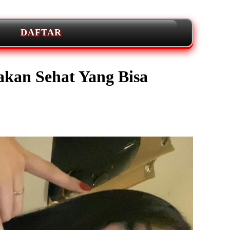
DAFTAR
kan Sehat Yang Bisa