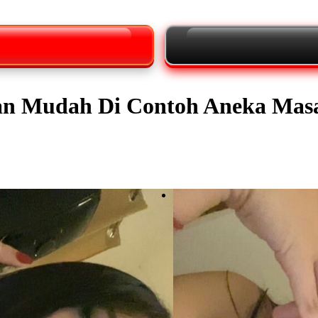
n Mudah Di Contoh Aneka Masa