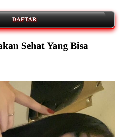
DAFTAR
kan Sehat Yang Bisa