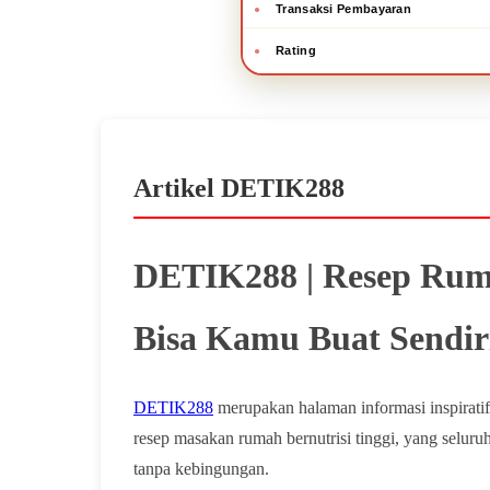
Transaksi Pembayaran
Rating
Artikel DETIK288
DETIK288 | Resep Rum
Bisa Kamu Buat Sendir
DETIK288
merupakan halaman informasi inspirati
resep masakan rumah bernutrisi tinggi, yang seluru
tanpa kebingungan.