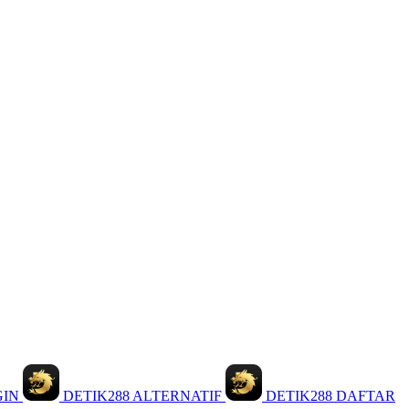
GIN
DETIK288 ALTERNATIF
DETIK288 DAFTAR