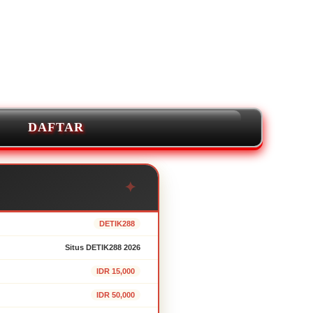
DAFTAR
DETIK288
Situs DETIK288 2026
IDR 15,000
IDR 50,000