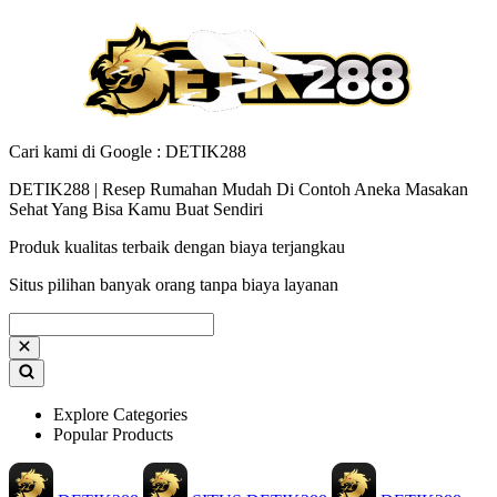
Cari kami di Google : DETIK288
DETIK288 | Resep Rumahan Mudah Di Contoh Aneka Masakan
Sehat Yang Bisa Kamu Buat Sendiri
Produk kualitas terbaik dengan biaya terjangkau
Situs pilihan banyak orang tanpa biaya layanan
Explore Categories
Popular Products