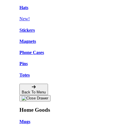
Hats
New!
Stickers
Magnets
Phone Cases
Pins
Totes
Back To Menu
Home Goods
Mugs