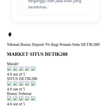
terganggu oleh jeda iklan yang
berlebihan.
Nikmati
Bonus Deposit 5%
Bagi Pemain Setia
DETIK288!
MARKET SITUS DETIK288
Murah!
4.9 out of 5
SITUS DETIK288
4.9 out of 5
Bonus Terbesar
4.6 out of 5