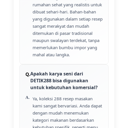
rumahan sehat yang realistis untuk
dibuat sehari-hari. Bahan-bahan
yang digunakan dalam setiap resep
sangat merakyat dan mudah
ditemukan di pasar tradisional
maupun swalayan terdekat, tanpa
memerlukan bumbu impor yang
mahal atau langka.
Apakah karya seni dari
DETIK288 bisa digunakan
untuk kebutuhan komersial?
Ya, koleksi 288 resep masakan
kami sangat bervariasi. Anda dapat
dengan mudah menemukan
kategori makanan berdasarkan
kebutuhan spesifik, seperti menu