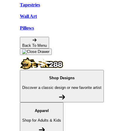
Tapestries
Wall Art
Pillows
Back To Menu
Shop Designs
Discover a classic design or new favorite artist
Apparel
Shop for Adults & Kids