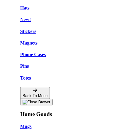
Hats
New!
Stickers
Magnets
Phone Cases
Pins
Totes
Back To Menu
Home Goods
Mugs