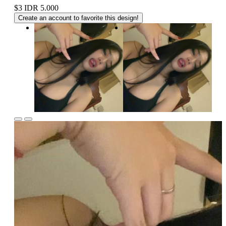
$3
IDR 5.000
Create an account to favorite this design!