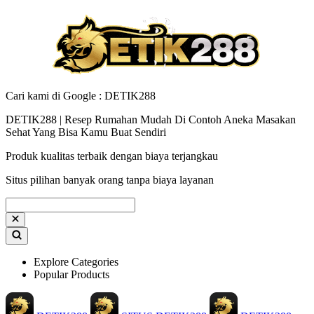
Cari kami di Google : DETIK288
DETIK288 | Resep Rumahan Mudah Di Contoh Aneka Masakan
Sehat Yang Bisa Kamu Buat Sendiri
Produk kualitas terbaik dengan biaya terjangkau
Situs pilihan banyak orang tanpa biaya layanan
Explore Categories
Popular Products