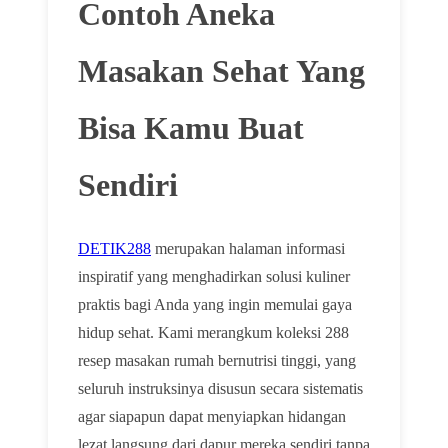
Contoh Aneka
Masakan Sehat Yang
Bisa Kamu Buat
Sendiri
DETIK288
merupakan halaman informasi
inspiratif yang menghadirkan solusi kuliner
praktis bagi Anda yang ingin memulai gaya
hidup sehat. Kami merangkum koleksi 288
resep masakan rumah bernutrisi tinggi, yang
seluruh instruksinya disusun secara sistematis
agar siapapun dapat menyiapkan hidangan
lezat langsung dari dapur mereka sendiri tanpa