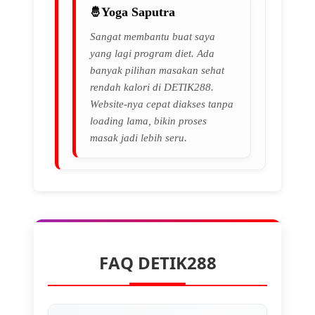
Yoga Saputra
Sangat membantu buat saya
yang lagi program diet. Ada
banyak pilihan masakan sehat
rendah kalori di DETIK288.
Website-nya cepat diakses tanpa
loading lama, bikin proses
masak jadi lebih seru.
FAQ DETIK288