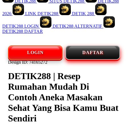
DETIK288
SITUS DETIK288
DETIK288
2026
LINK DETIK288
DETIK 288
DETIK288 LOGIN
DETIK288 ALTERNATIF
DETIK288 DAFTAR
LOGIN
DAFTAR
Design ID: 74165272
DETIK288 | Resep
Rumahan Mudah Di
Contoh Aneka Masakan
Sehat Yang Bisa Kamu Buat
Sendiri