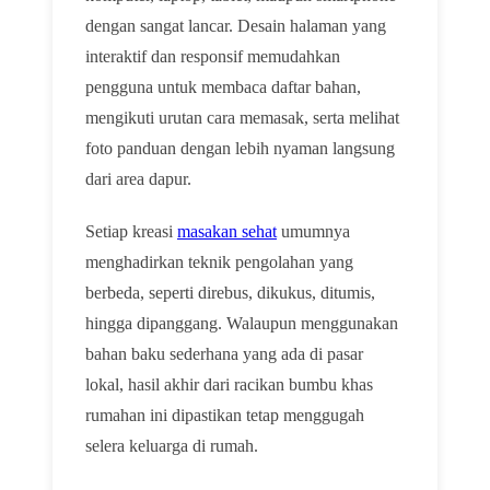
dengan sangat lancar. Desain halaman yang
interaktif dan responsif memudahkan
pengguna untuk membaca daftar bahan,
mengikuti urutan cara memasak, serta melihat
foto panduan dengan lebih nyaman langsung
dari area dapur.
Setiap kreasi
masakan sehat
umumnya
menghadirkan teknik pengolahan yang
berbeda, seperti direbus, dikukus, ditumis,
hingga dipanggang. Walaupun menggunakan
bahan baku sederhana yang ada di pasar
lokal, hasil akhir dari racikan bumbu khas
rumahan ini dipastikan tetap menggugah
selera keluarga di rumah.