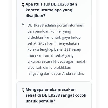
Apa itu situs DETIK288 dan
konten utama apa yang
disajikan?
DETIK288 adalah portal informasi
dan panduan kuliner yang
didedikasikan untuk gaya hidup
sehat. Situs kami menyediakan
koleksi lengkap berisi 288 resep
masakan rumah sehat yang
dikurasi secara khusus agar mudah
dicontoh dan dipraktikkan
langsung dari dapur Anda sendiri.
Mengapa aneka masakan
sehat di DETIK288 sangat cocok
untuk pemula?