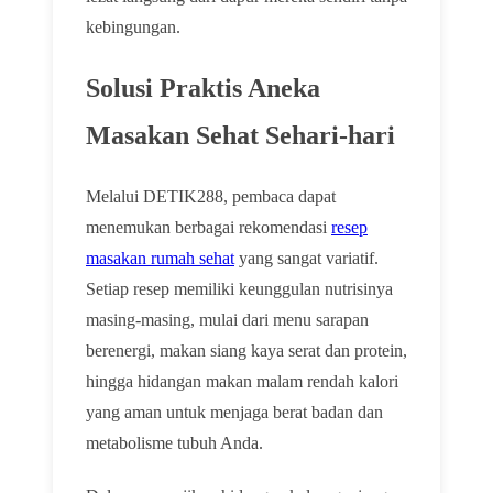
kebingungan.
Solusi Praktis Aneka
Masakan Sehat Sehari-hari
Melalui DETIK288, pembaca dapat
menemukan berbagai rekomendasi
resep
masakan rumah sehat
yang sangat variatif.
Setiap resep memiliki keunggulan nutrisinya
masing-masing, mulai dari menu sarapan
berenergi, makan siang kaya serat dan protein,
hingga hidangan makan malam rendah kalori
yang aman untuk menjaga berat badan dan
metabolisme tubuh Anda.