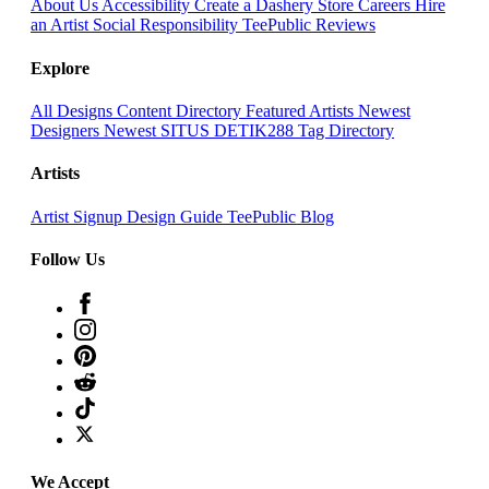
About Us
Accessibility
Create a Dashery Store
Careers
Hire
an Artist
Social Responsibility
TeePublic Reviews
Explore
All Designs
Content Directory
Featured Artists
Newest
Designers
Newest SITUS DETIK288
Tag Directory
Artists
Artist Signup
Design Guide
TeePublic Blog
Follow Us
We Accept