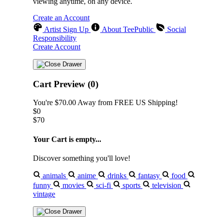
viewing anytime, on any device.
Create an Account
Artist Sign Up
About TeePublic
Social
Responsibility
Create Account
Cart Preview (0)
You're
$70.00
Away from
FREE US Shipping!
$0
$70
Your Cart is empty...
Discover something you'll love!
animals
anime
drinks
fantasy
food
funny
movies
sci-fi
sports
television
vintage