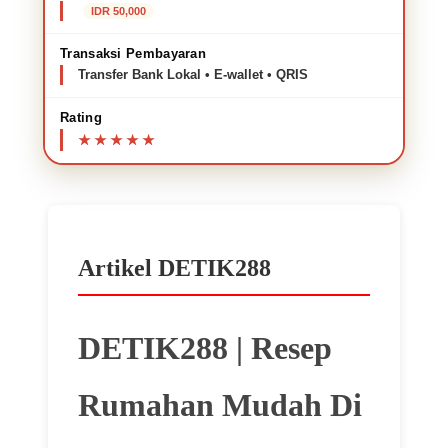
IDR 50,000
Transaksi Pembayaran
Transfer Bank Lokal • E-wallet • QRIS
Rating
Artikel DETIK288
DETIK288 | Resep
Rumahan Mudah Di