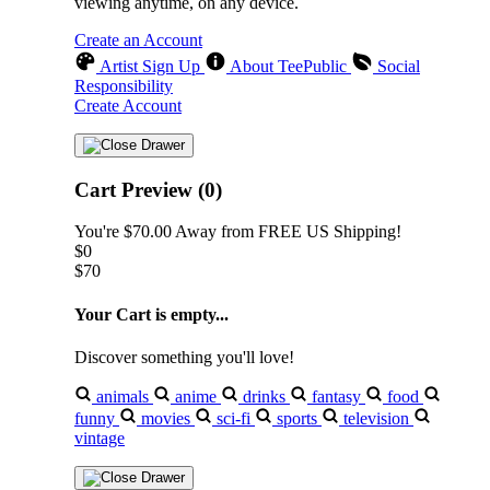
viewing anytime, on any device.
Create an Account
Artist Sign Up
About TeePublic
Social
Responsibility
Create Account
Cart Preview (0)
You're
$70.00
Away from
FREE US Shipping!
$0
$70
Your Cart is empty...
Discover something you'll love!
animals
anime
drinks
fantasy
food
funny
movies
sci-fi
sports
television
vintage