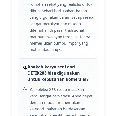
rumahan sehat yang realistis untuk
dibuat sehari-hari. Bahan-bahan
yang digunakan dalam setiap resep
sangat merakyat dan mudah
ditemukan di pasar tradisional
maupun swalayan terdekat, tanpa
memerlukan bumbu impor yang
mahal atau langka.
Apakah karya seni dari
DETIK288 bisa digunakan
untuk kebutuhan komersial?
Ya, koleksi 288 resep masakan
kami sangat bervariasi. Anda dapat
dengan mudah menemukan
kategori makanan berdasarkan
kebutuhan spesifik, seperti menu