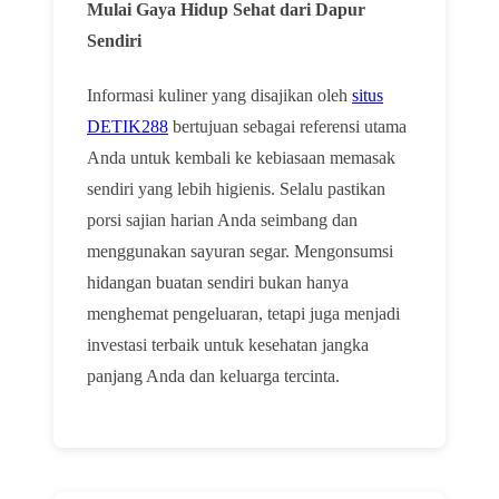
Mulai Gaya Hidup Sehat dari Dapur
Sendiri
Informasi kuliner yang disajikan oleh
situs
DETIK288
bertujuan sebagai referensi utama
Anda untuk kembali ke kebiasaan memasak
sendiri yang lebih higienis. Selalu pastikan
porsi sajian harian Anda seimbang dan
menggunakan sayuran segar. Mengonsumsi
hidangan buatan sendiri bukan hanya
menghemat pengeluaran, tetapi juga menjadi
investasi terbaik untuk kesehatan jangka
panjang Anda dan keluarga tercinta.