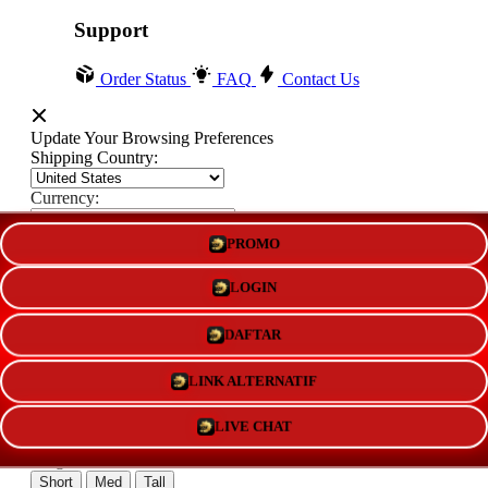
Support
Order Status
FAQ
Contact Us
Update Your Browsing Preferences
Shipping Country:
Currency:
PROMO
Cancel
LOGIN
DAFTAR
Katie:
5'10"
160
LINK ALTERNATIF
Select your person:
LIVE CHAT
Male
Female
Height
Short
Med
Tall