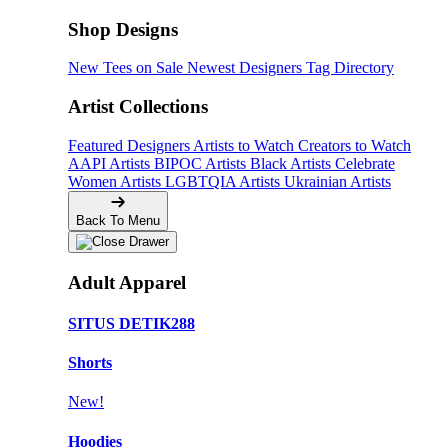
Shop Designs
New Tees on Sale
Newest Designers
Tag Directory
Artist Collections
Featured Designers
Artists to Watch
Creators to Watch
AAPI Artists
BIPOC Artists
Black Artists
Celebrate
Women Artists
LGBTQIA Artists
Ukrainian Artists
Back To Menu
Adult Apparel
SITUS DETIK288
Shorts
New!
Hoodies