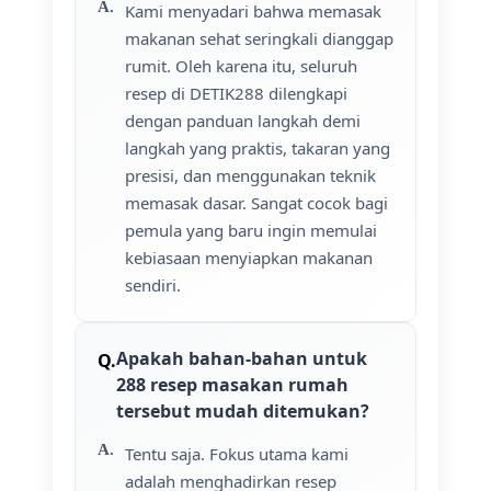
Kami menyadari bahwa memasak
makanan sehat seringkali dianggap
rumit. Oleh karena itu, seluruh
resep di DETIK288 dilengkapi
dengan panduan langkah demi
langkah yang praktis, takaran yang
presisi, dan menggunakan teknik
memasak dasar. Sangat cocok bagi
pemula yang baru ingin memulai
kebiasaan menyiapkan makanan
sendiri.
Apakah bahan-bahan untuk
288 resep masakan rumah
tersebut mudah ditemukan?
Tentu saja. Fokus utama kami
adalah menghadirkan resep