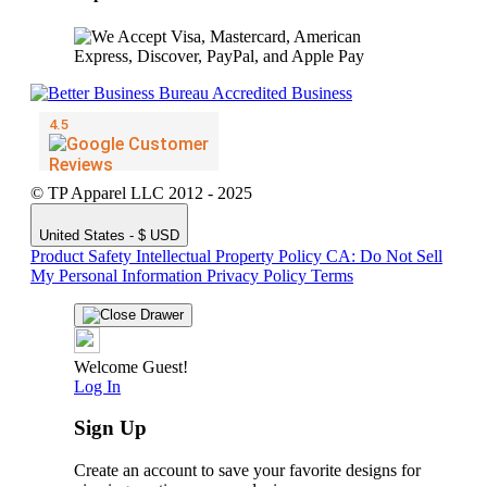
© TP Apparel LLC 2012 - 2025
United States - $ USD
Product Safety
Intellectual Property Policy
CA: Do Not Sell
My Personal Information
Privacy Policy
Terms
Welcome Guest!
Log In
Sign Up
Create an account to save your favorite designs for