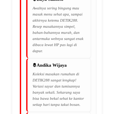
Awalnya sering bingung mau
masak menu sehat apa, sampai
akhirnya ketemu DETIK288.
Resep masakannya simpel,
bahan-bahannya murah, dan
antarmuka webnya sangat enak
dibaca lewat HP pas lagi di
dapur.
Andika Wijaya
Koleksi masakan rumahan di
DETIK288 sangat lengkap!
Variasi sayur dan tumisannya
banyak sekali. Sekarang saya
bisa bawa bekal sehat ke kantor
setiap hari tanpa takut bosan.