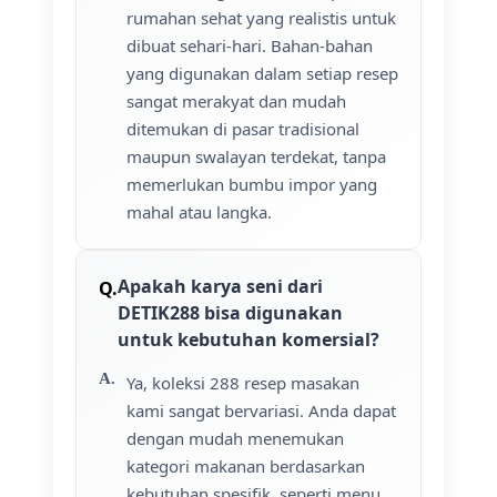
rumahan sehat yang realistis untuk
dibuat sehari-hari. Bahan-bahan
yang digunakan dalam setiap resep
sangat merakyat dan mudah
ditemukan di pasar tradisional
maupun swalayan terdekat, tanpa
memerlukan bumbu impor yang
mahal atau langka.
Apakah karya seni dari
DETIK288 bisa digunakan
untuk kebutuhan komersial?
Ya, koleksi 288 resep masakan
kami sangat bervariasi. Anda dapat
dengan mudah menemukan
kategori makanan berdasarkan
kebutuhan spesifik, seperti menu