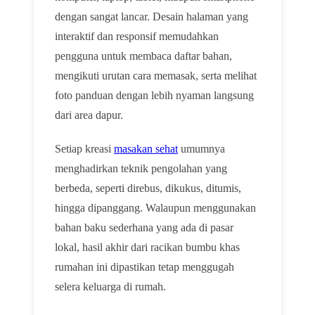
dengan sangat lancar. Desain halaman yang
interaktif dan responsif memudahkan
pengguna untuk membaca daftar bahan,
mengikuti urutan cara memasak, serta melihat
foto panduan dengan lebih nyaman langsung
dari area dapur.
Setiap kreasi
masakan sehat
umumnya
menghadirkan teknik pengolahan yang
berbeda, seperti direbus, dikukus, ditumis,
hingga dipanggang. Walaupun menggunakan
bahan baku sederhana yang ada di pasar
lokal, hasil akhir dari racikan bumbu khas
rumahan ini dipastikan tetap menggugah
selera keluarga di rumah.