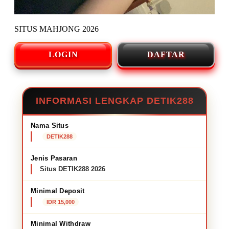
SITUS MAHJONG 2026
LOGIN
DAFTAR
INFORMASI LENGKAP DETIK288
Nama Situs
DETIK288
Jenis Pasaran
Situs DETIK288 2026
Minimal Deposit
IDR 15,000
Minimal Withdraw