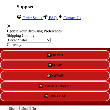
Support
Order Status
FAQ
Contact Us
Update Your Browsing Preferences
Shipping Country:
Currency:
PROMO
Cancel
LOGIN
DAFTAR
Katie:
5'10"
160
LINK ALTERNATIF
Select your person:
LIVE CHAT
Male
Female
Height
Short
Med
Tall