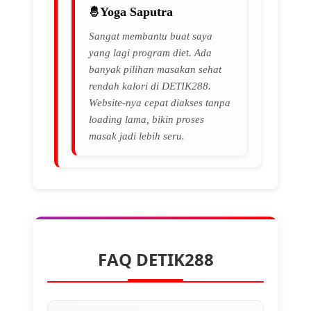
Yoga Saputra
Sangat membantu buat saya
yang lagi program diet. Ada
banyak pilihan masakan sehat
rendah kalori di DETIK288.
Website-nya cepat diakses tanpa
loading lama, bikin proses
masak jadi lebih seru.
FAQ DETIK288