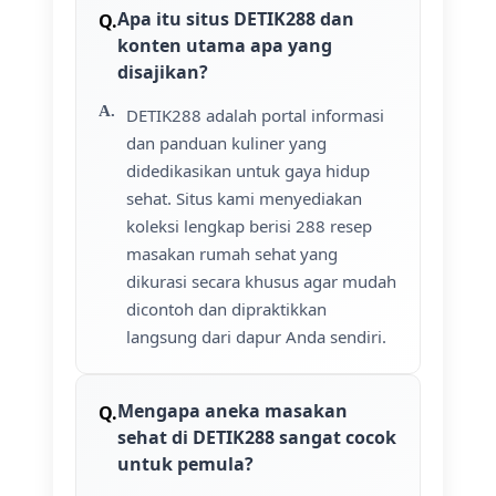
Apa itu situs DETIK288 dan
konten utama apa yang
disajikan?
DETIK288 adalah portal informasi
dan panduan kuliner yang
didedikasikan untuk gaya hidup
sehat. Situs kami menyediakan
koleksi lengkap berisi 288 resep
masakan rumah sehat yang
dikurasi secara khusus agar mudah
dicontoh dan dipraktikkan
langsung dari dapur Anda sendiri.
Mengapa aneka masakan
sehat di DETIK288 sangat cocok
untuk pemula?