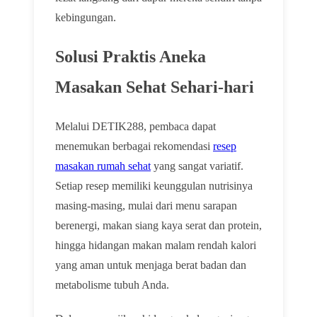
kebingungan.
Solusi Praktis Aneka
Masakan Sehat Sehari-hari
Melalui DETIK288, pembaca dapat
menemukan berbagai rekomendasi
resep
masakan rumah sehat
yang sangat variatif.
Setiap resep memiliki keunggulan nutrisinya
masing-masing, mulai dari menu sarapan
berenergi, makan siang kaya serat dan protein,
hingga hidangan makan malam rendah kalori
yang aman untuk menjaga berat badan dan
metabolisme tubuh Anda.