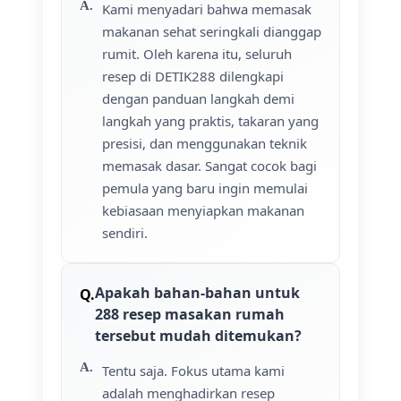
Kami menyadari bahwa memasak
makanan sehat seringkali dianggap
rumit. Oleh karena itu, seluruh
resep di DETIK288 dilengkapi
dengan panduan langkah demi
langkah yang praktis, takaran yang
presisi, dan menggunakan teknik
memasak dasar. Sangat cocok bagi
pemula yang baru ingin memulai
kebiasaan menyiapkan makanan
sendiri.
Apakah bahan-bahan untuk
288 resep masakan rumah
tersebut mudah ditemukan?
Tentu saja. Fokus utama kami
adalah menghadirkan resep