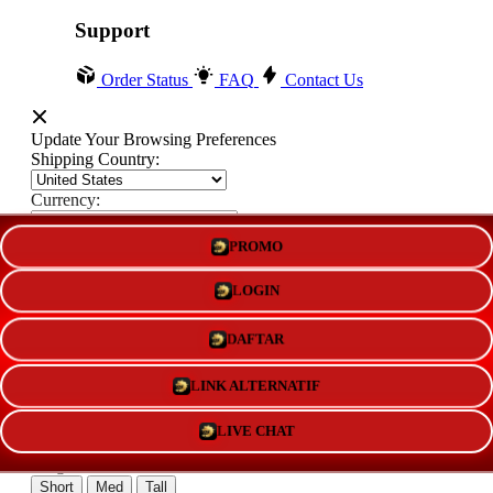
Support
Order Status
FAQ
Contact Us
Update Your Browsing Preferences
Shipping Country:
Currency:
PROMO
Cancel
LOGIN
DAFTAR
Katie:
5'10"
160
LINK ALTERNATIF
Select your person:
LIVE CHAT
Male
Female
Height
Short
Med
Tall