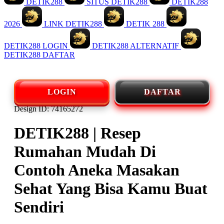
DETIK288
SITUS DETIK288
DETIK288
2026
LINK DETIK288
DETIK 288
DETIK288 LOGIN
DETIK288 ALTERNATIF
DETIK288 DAFTAR
LOGIN
DAFTAR
Design ID: 74165272
DETIK288 | Resep
Rumahan Mudah Di
Contoh Aneka Masakan
Sehat Yang Bisa Kamu Buat
Sendiri