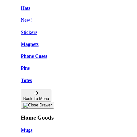
Hats
New!
Stickers
Magnets
Phone Cases
Pins
Totes
Back To Menu
Home Goods
Mugs