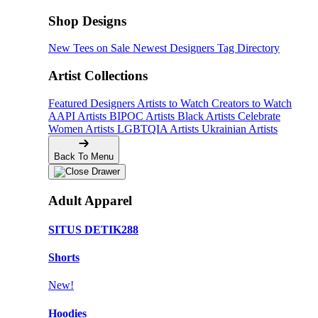
Shop Designs
New Tees on Sale
Newest Designers
Tag Directory
Artist Collections
Featured Designers
Artists to Watch
Creators to Watch
AAPI Artists
BIPOC Artists
Black Artists
Celebrate
Women Artists
LGBTQIA Artists
Ukrainian Artists
Back To Menu
Adult Apparel
SITUS DETIK288
Shorts
New!
Hoodies