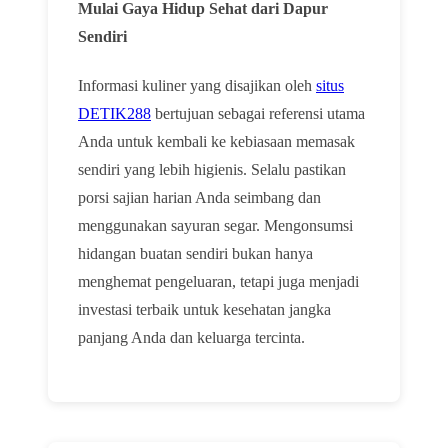
Mulai Gaya Hidup Sehat dari Dapur
Sendiri
Informasi kuliner yang disajikan oleh
situs
DETIK288
bertujuan sebagai referensi utama
Anda untuk kembali ke kebiasaan memasak
sendiri yang lebih higienis. Selalu pastikan
porsi sajian harian Anda seimbang dan
menggunakan sayuran segar. Mengonsumsi
hidangan buatan sendiri bukan hanya
menghemat pengeluaran, tetapi juga menjadi
investasi terbaik untuk kesehatan jangka
panjang Anda dan keluarga tercinta.