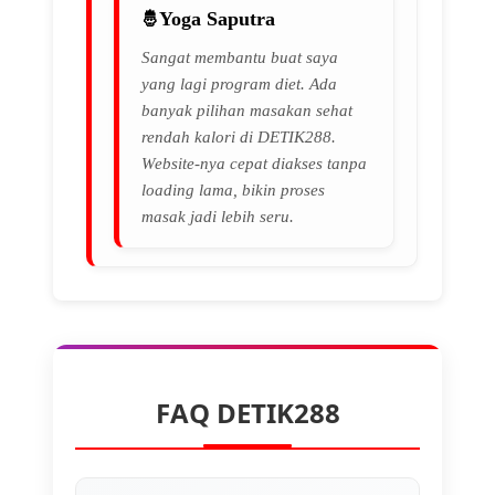
Yoga Saputra
Sangat membantu buat saya
yang lagi program diet. Ada
banyak pilihan masakan sehat
rendah kalori di DETIK288.
Website-nya cepat diakses tanpa
loading lama, bikin proses
masak jadi lebih seru.
FAQ DETIK288