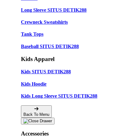
Long Sleeve SITUS DETIK288
Crewneck Sweatshirts
Tank Tops
Baseball SITUS DETIK288
Kids Apparel
Kids SITUS DETIK288
Kids Hoodie
Kids Long Sleeve SITUS DETIK288
Back To Menu
Accessories