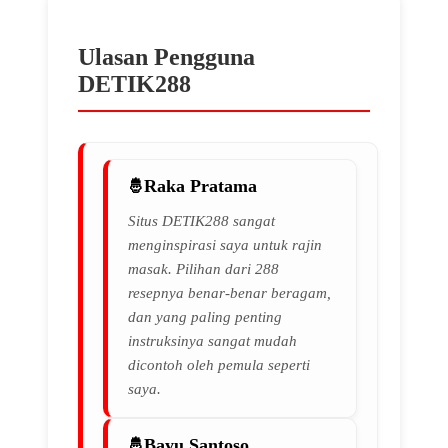
Ulasan Pengguna
DETIK288
Raka Pratama
Situs DETIK288 sangat
menginspirasi saya untuk rajin
masak. Pilihan dari 288
resepnya benar-benar beragam,
dan yang paling penting
instruksinya sangat mudah
dicontoh oleh pemula seperti
saya.
Bayu Santoso