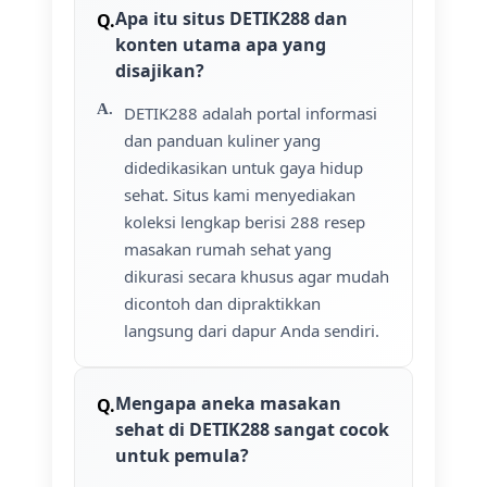
Apa itu situs DETIK288 dan
konten utama apa yang
disajikan?
DETIK288 adalah portal informasi
dan panduan kuliner yang
didedikasikan untuk gaya hidup
sehat. Situs kami menyediakan
koleksi lengkap berisi 288 resep
masakan rumah sehat yang
dikurasi secara khusus agar mudah
dicontoh dan dipraktikkan
langsung dari dapur Anda sendiri.
Mengapa aneka masakan
sehat di DETIK288 sangat cocok
untuk pemula?