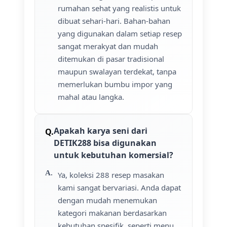
rumahan sehat yang realistis untuk
dibuat sehari-hari. Bahan-bahan
yang digunakan dalam setiap resep
sangat merakyat dan mudah
ditemukan di pasar tradisional
maupun swalayan terdekat, tanpa
memerlukan bumbu impor yang
mahal atau langka.
Apakah karya seni dari
DETIK288 bisa digunakan
untuk kebutuhan komersial?
Ya, koleksi 288 resep masakan
kami sangat bervariasi. Anda dapat
dengan mudah menemukan
kategori makanan berdasarkan
kebutuhan spesifik, seperti menu