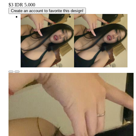
$3
IDR 5.000
Create an account to favorite this design!