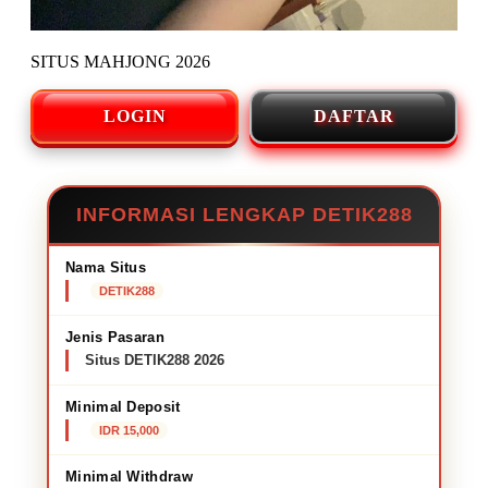
SITUS MAHJONG 2026
LOGIN
DAFTAR
INFORMASI LENGKAP DETIK288
Nama Situs
DETIK288
Jenis Pasaran
Situs DETIK288 2026
Minimal Deposit
IDR 15,000
Minimal Withdraw