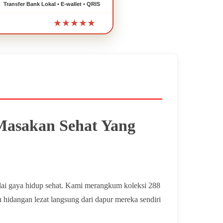
Transfer Bank Lokal • E-wallet • QRIS
asakan Sehat Yang
ulai gaya hidup sehat. Kami merangkum koleksi 288
n hidangan lezat langsung dari dapur mereka sendiri