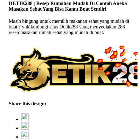
DETIK288 | Resep Rumahan Mudah Di Contoh Aneka
Masakan Sehat Yang Bisa Kamu Buat Sendiri
Masih bingung untuk memilih makanan sehat yang mudah di
buat ? yuk kunjungi situs Detik288 yang menyediakan 288
resep masakan rumah sehat yang mudah di buat.
Share this design: