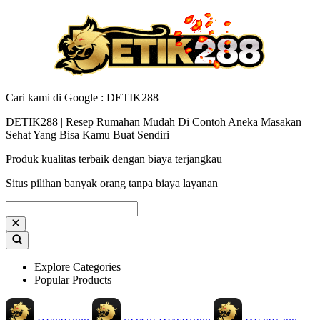
Cari kami di Google : DETIK288
DETIK288 | Resep Rumahan Mudah Di Contoh Aneka Masakan
Sehat Yang Bisa Kamu Buat Sendiri
Produk kualitas terbaik dengan biaya terjangkau
Situs pilihan banyak orang tanpa biaya layanan
Explore Categories
Popular Products