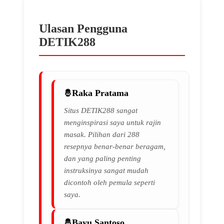
Ulasan Pengguna
DETIK288
Raka Pratama
Situs DETIK288 sangat
menginspirasi saya untuk rajin
masak. Pilihan dari 288
resepnya benar-benar beragam,
dan yang paling penting
instruksinya sangat mudah
dicontoh oleh pemula seperti
saya.
Bayu Santoso