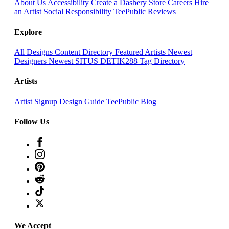
About Us
Accessibility
Create a Dashery Store
Careers
Hire
an Artist
Social Responsibility
TeePublic Reviews
Explore
All Designs
Content Directory
Featured Artists
Newest
Designers
Newest SITUS DETIK288
Tag Directory
Artists
Artist Signup
Design Guide
TeePublic Blog
Follow Us
We Accept