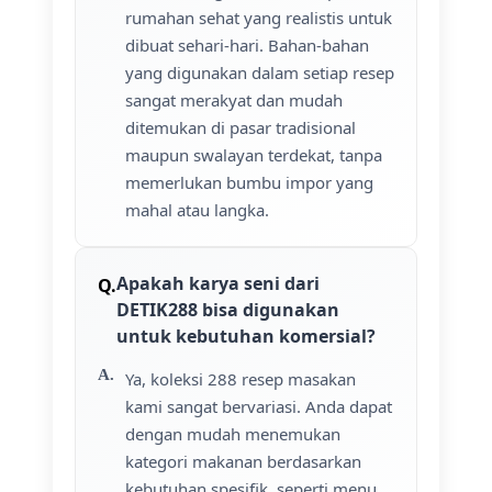
rumahan sehat yang realistis untuk
dibuat sehari-hari. Bahan-bahan
yang digunakan dalam setiap resep
sangat merakyat dan mudah
ditemukan di pasar tradisional
maupun swalayan terdekat, tanpa
memerlukan bumbu impor yang
mahal atau langka.
Apakah karya seni dari
DETIK288 bisa digunakan
untuk kebutuhan komersial?
Ya, koleksi 288 resep masakan
kami sangat bervariasi. Anda dapat
dengan mudah menemukan
kategori makanan berdasarkan
kebutuhan spesifik, seperti menu