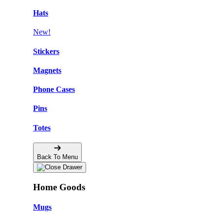
Hats
New!
Stickers
Magnets
Phone Cases
Pins
Totes
Back To Menu
Home Goods
Mugs