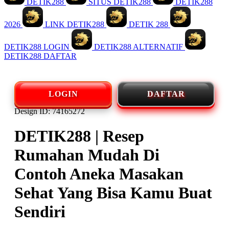
DETIK288
SITUS DETIK288
DETIK288
2026
LINK DETIK288
DETIK 288
DETIK288 LOGIN
DETIK288 ALTERNATIF
DETIK288 DAFTAR
LOGIN
DAFTAR
Design ID: 74165272
DETIK288 | Resep
Rumahan Mudah Di
Contoh Aneka Masakan
Sehat Yang Bisa Kamu Buat
Sendiri