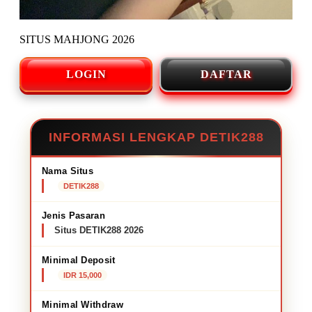
SITUS MAHJONG 2026
LOGIN
DAFTAR
INFORMASI LENGKAP DETIK288
Nama Situs
DETIK288
Jenis Pasaran
Situs DETIK288 2026
Minimal Deposit
IDR 15,000
Minimal Withdraw