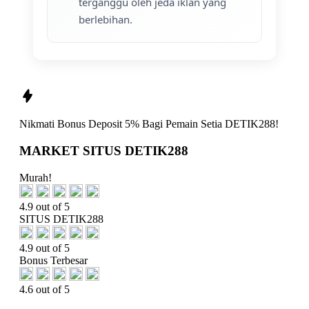
terganggu oleh jeda iklan yang
berlebihan.
Nikmati
Bonus Deposit 5%
Bagi Pemain Setia
DETIK288!
MARKET SITUS DETIK288
Murah!
4.9 out of 5
SITUS DETIK288
4.9 out of 5
Bonus Terbesar
4.6 out of 5