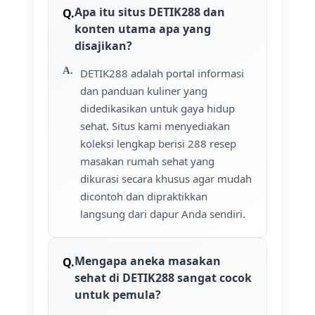
Apa itu situs DETIK288 dan
konten utama apa yang
disajikan?
DETIK288 adalah portal informasi
dan panduan kuliner yang
didedikasikan untuk gaya hidup
sehat. Situs kami menyediakan
koleksi lengkap berisi 288 resep
masakan rumah sehat yang
dikurasi secara khusus agar mudah
dicontoh dan dipraktikkan
langsung dari dapur Anda sendiri.
Mengapa aneka masakan
sehat di DETIK288 sangat cocok
untuk pemula?