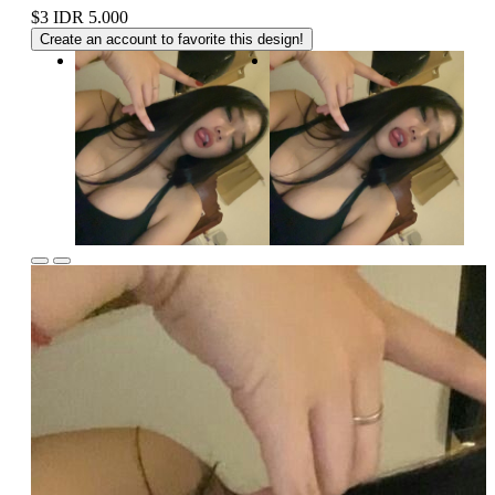
$3
IDR 5.000
Create an account to favorite this design!