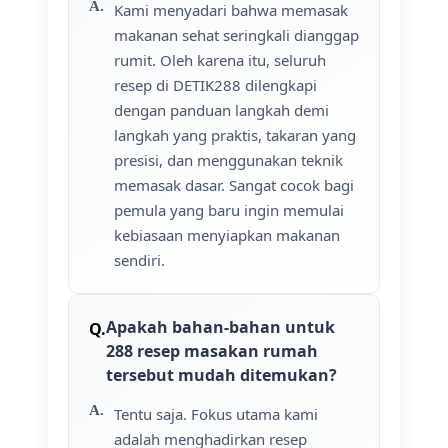
Kami menyadari bahwa memasak
makanan sehat seringkali dianggap
rumit. Oleh karena itu, seluruh
resep di DETIK288 dilengkapi
dengan panduan langkah demi
langkah yang praktis, takaran yang
presisi, dan menggunakan teknik
memasak dasar. Sangat cocok bagi
pemula yang baru ingin memulai
kebiasaan menyiapkan makanan
sendiri.
Apakah bahan-bahan untuk
288 resep masakan rumah
tersebut mudah ditemukan?
Tentu saja. Fokus utama kami
adalah menghadirkan resep