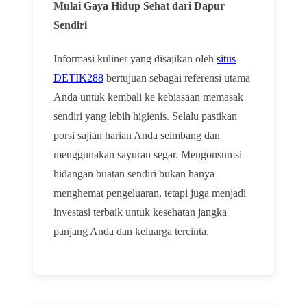
Mulai Gaya Hidup Sehat dari Dapur
Sendiri
Informasi kuliner yang disajikan oleh
situs
DETIK288
bertujuan sebagai referensi utama
Anda untuk kembali ke kebiasaan memasak
sendiri yang lebih higienis. Selalu pastikan
porsi sajian harian Anda seimbang dan
menggunakan sayuran segar. Mengonsumsi
hidangan buatan sendiri bukan hanya
menghemat pengeluaran, tetapi juga menjadi
investasi terbaik untuk kesehatan jangka
panjang Anda dan keluarga tercinta.