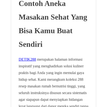
Contoh Aneka
Masakan Sehat Yang
Bisa Kamu Buat
Sendiri
DETIK288
merupakan halaman informasi
inspiratif yang menghadirkan solusi kuliner
praktis bagi Anda yang ingin memulai gaya
hidup sehat. Kami merangkum koleksi 288
resep masakan rumah bernutrisi tinggi, yang
seluruh instruksinya disusun secara sistematis
agar siapapun dapat menyiapkan hidangan
lezat langsung dari dapur mereka sendiri tanpa