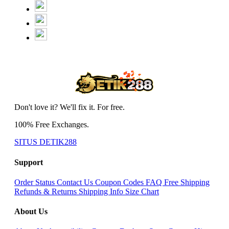
Don't love it? We'll fix it. For free.
100% Free Exchanges.
SITUS DETIK288
Support
Order Status
Contact Us
Coupon Codes
FAQ
Free Shipping
Refunds & Returns
Shipping Info
Size Chart
About Us