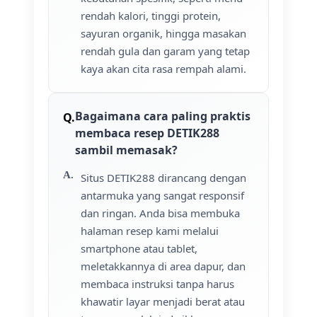
rendah kalori, tinggi protein,
sayuran organik, hingga masakan
rendah gula dan garam yang tetap
kaya akan cita rasa rempah alami.
Bagaimana cara paling praktis
membaca resep DETIK288
sambil memasak?
Situs DETIK288 dirancang dengan
antarmuka yang sangat responsif
dan ringan. Anda bisa membuka
halaman resep kami melalui
smartphone atau tablet,
meletakkannya di area dapur, dan
membaca instruksi tanpa harus
khawatir layar menjadi berat atau