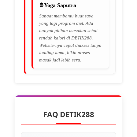
Yoga Saputra
Sangat membantu buat saya
yang lagi program diet. Ada
banyak pilihan masakan sehat
rendah kalori di DETIK288.
Website-nya cepat diakses tanpa
loading lama, bikin proses
masak jadi lebih seru.
FAQ DETIK288