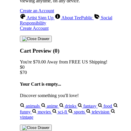
viewing anytime, on any device.
Create an Account
Artist Sign Up
About TeePublic
Social
Responsibility
Create Account
Cart Preview (0)
You're
$70.00
Away from
FREE US Shipping!
$0
$70
Your Cart is empty...
Discover something you'll love!
animals
anime
drinks
fantasy
food
funny
movies
sci-fi
sports
television
vintage