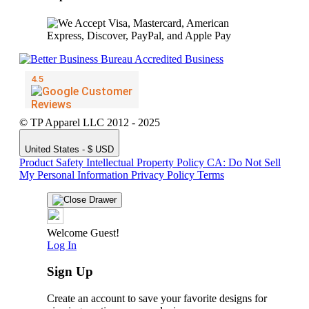
© TP Apparel LLC 2012 - 2025
United States - $ USD
Product Safety
Intellectual Property Policy
CA: Do Not Sell
My Personal Information
Privacy Policy
Terms
Welcome Guest!
Log In
Sign Up
Create an account to save your favorite designs for