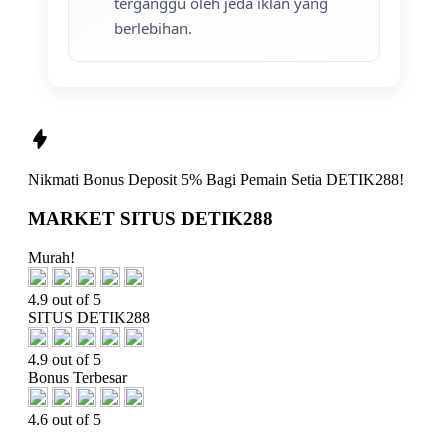
terganggu oleh jeda iklan yang
berlebihan.
Nikmati
Bonus Deposit 5%
Bagi Pemain Setia
DETIK288!
MARKET SITUS DETIK288
Murah!
4.9 out of 5
SITUS DETIK288
4.9 out of 5
Bonus Terbesar
4.6 out of 5