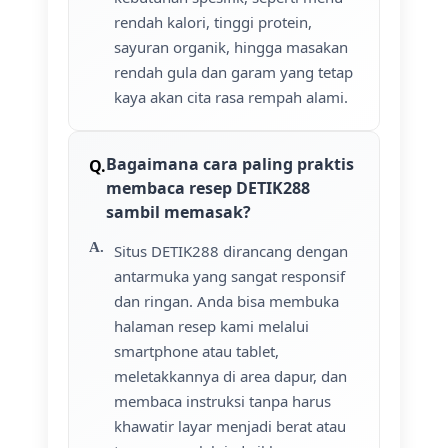
rendah kalori, tinggi protein,
sayuran organik, hingga masakan
rendah gula dan garam yang tetap
kaya akan cita rasa rempah alami.
Bagaimana cara paling praktis
membaca resep DETIK288
sambil memasak?
Situs DETIK288 dirancang dengan
antarmuka yang sangat responsif
dan ringan. Anda bisa membuka
halaman resep kami melalui
smartphone atau tablet,
meletakkannya di area dapur, dan
membaca instruksi tanpa harus
khawatir layar menjadi berat atau