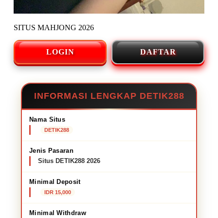
SITUS MAHJONG 2026
LOGIN
DAFTAR
INFORMASI LENGKAP DETIK288
Nama Situs
DETIK288
Jenis Pasaran
Situs DETIK288 2026
Minimal Deposit
IDR 15,000
Minimal Withdraw