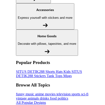
Accessories
Express yourself with stickers and more
Home Goods
Decorate with pillows, tapestries, and more
Popular Products
SITUS DETIK288
Shorts
Hats
Kids SITUS
DETIK288
Stickers
Tank Tops
Mugs
Browse All Topics
funny
music
anime
movies
television
sports
sci-fi
vintage
animals
drinks
food
politics
All Popular Designs