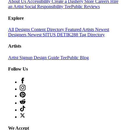
About Us
Accessibility
Create a Dashery Store
Careers
Hire
an Artist
Social Responsibility
TeePublic Reviews
Explore
All Designs
Content Directory
Featured Artists
Newest
Designers
Newest SITUS DETIK288
Tag Directory
Artists
Artist Signup
Design Guide
TeePublic Blog
Follow Us
We Accept