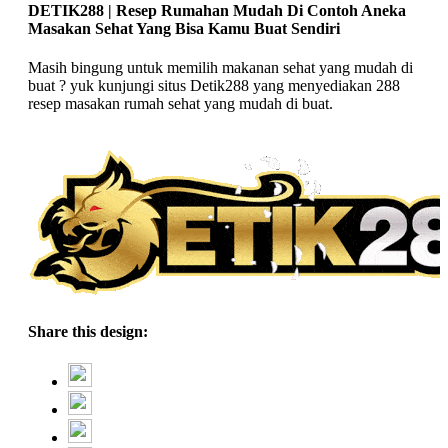
DETIK288 | Resep Rumahan Mudah Di Contoh Aneka
Masakan Sehat Yang Bisa Kamu Buat Sendiri
Masih bingung untuk memilih makanan sehat yang mudah di
buat ? yuk kunjungi situs Detik288 yang menyediakan 288
resep masakan rumah sehat yang mudah di buat.
Share this design: