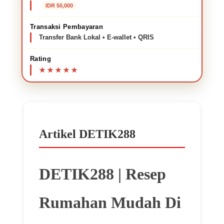
IDR 50,000
Transaksi Pembayaran
Transfer Bank Lokal • E-wallet • QRIS
Rating
Artikel DETIK288
DETIK288 | Resep
Rumahan Mudah Di