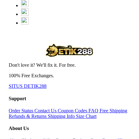
Don't love it? We'll fix it. For free.
100% Free Exchanges.
SITUS DETIK288
Support
Order Status
Contact Us
Coupon Codes
FAQ
Free Shipping
Refunds & Returns
Shipping Info
Size Chart
About Us