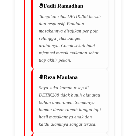
Fadli Ramadhan
Tampilan situs DETIK288 bersih
dan responsif. Panduan
masakannya disajikan per poin
sehingga jelas banget
urutannya. Cocok sekali buat
referensi masak makanan sehat
tiap akhir pekan.
Reza Maulana
Saya suka karena resep di
DETIK288 tidak butuh alat atau
bahan aneh-aneh. Semuanya
bumbu dasar rumah tangga tapi
hasil masakannya enak dan
kaldu alaminya sangat terasa.