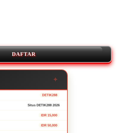
DAFTAR
DETIK288
Situs DETIK288 2026
IDR 15,000
IDR 50,000