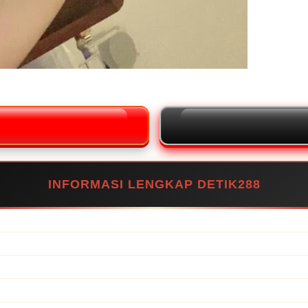
INFORMASI LENGKAP DETIK288