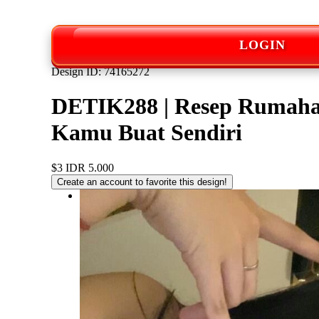
LOGIN
Design ID: 74165272
DETIK288 | Resep Rumaha
Kamu Buat Sendiri
$3
IDR 5.000
Create an account to favorite this design!