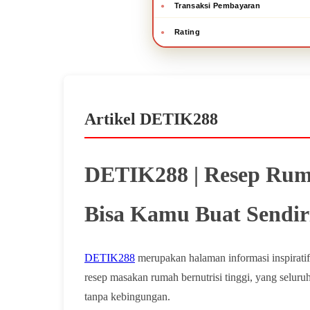
Transaksi Pembayaran
Rating
Artikel DETIK288
DETIK288 | Resep Rum
Bisa Kamu Buat Sendir
DETIK288
merupakan halaman informasi inspirati
resep masakan rumah bernutrisi tinggi, yang seluru
tanpa kebingungan.