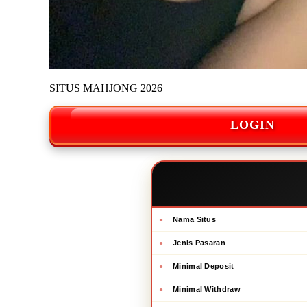
SITUS MAHJONG 2026
LOGIN
Nama Situs
Jenis Pasaran
Minimal Deposit
Minimal Withdraw