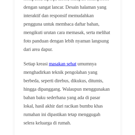
dengan sangat lancar. Desain halaman yang
interaktif dan responsif memudahkan
pengguna untuk membaca daftar bahan,
mengikuti urutan cara memasak, serta melihat
foto panduan dengan lebih nyaman langsung
dari area dapur.
Setiap kreasi
masakan sehat
umumnya
menghadirkan teknik pengolahan yang
berbeda, seperti direbus, dikukus, ditumis,
hingga dipanggang. Walaupun menggunakan
bahan baku sederhana yang ada di pasar
lokal, hasil akhir dari racikan bumbu khas
rumahan ini dipastikan tetap menggugah
selera keluarga di rumah.