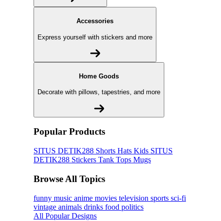
Accessories
Express yourself with stickers and more
Home Goods
Decorate with pillows, tapestries, and more
Popular Products
SITUS DETIK288
Shorts
Hats
Kids SITUS
DETIK288
Stickers
Tank Tops
Mugs
Browse All Topics
funny
music
anime
movies
television
sports
sci-fi
vintage
animals
drinks
food
politics
All Popular Designs