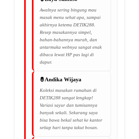
Awalnya sering bingung mau
masak menu sehat apa, sampai
akhirnya ketemu DETIK288.
Resep masakannya simpel,
bahan-bahannya murah, dan
antarmuka webnya sangat enak
dibaca lewat HP pas lagi di
dapur.
Andika Wijaya
Koleksi masakan rumahan di
DETIK288 sangat lengkap!
Variasi sayur dan tumisannya
banyak sekali. Sekarang saya
bisa bawa bekal sehat ke kantor
setiap hari tanpa takut bosan.