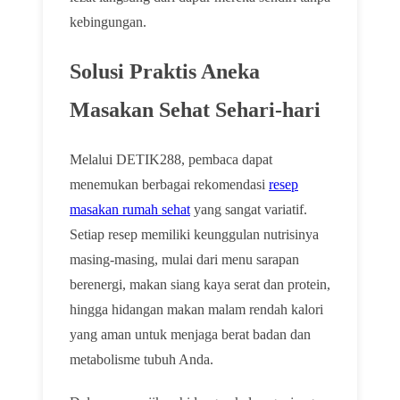
kebingungan.
Solusi Praktis Aneka
Masakan Sehat Sehari-hari
Melalui DETIK288, pembaca dapat
menemukan berbagai rekomendasi
resep
masakan rumah sehat
yang sangat variatif.
Setiap resep memiliki keunggulan nutrisinya
masing-masing, mulai dari menu sarapan
berenergi, makan siang kaya serat dan protein,
hingga hidangan makan malam rendah kalori
yang aman untuk menjaga berat badan dan
metabolisme tubuh Anda.