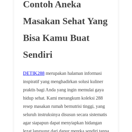
Contoh Aneka
Masakan Sehat Yang
Bisa Kamu Buat
Sendiri
DETIK288
merupakan halaman informasi
inspiratif yang menghadirkan solusi kuliner
praktis bagi Anda yang ingin memulai gaya
hidup sehat. Kami merangkum koleksi 288
resep masakan rumah bernutrisi tinggi, yang
seluruh instruksinya disusun secara sistematis
agar siapapun dapat menyiapkan hidangan
lezat langsung dari dapur mereka sendiri tanpa