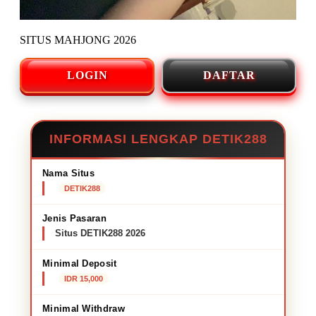
SITUS MAHJONG 2026
LOGIN
DAFTAR
INFORMASI LENGKAP DETIK288
Nama Situs
DETIK288
Jenis Pasaran
Situs DETIK288 2026
Minimal Deposit
IDR 15,000
Minimal Withdraw