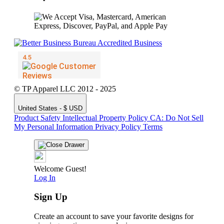
© TP Apparel LLC 2012 - 2025
United States - $ USD
Product Safety
Intellectual Property Policy
CA: Do Not Sell
My Personal Information
Privacy Policy
Terms
Welcome Guest!
Log In
Sign Up
Create an account to save your favorite designs for