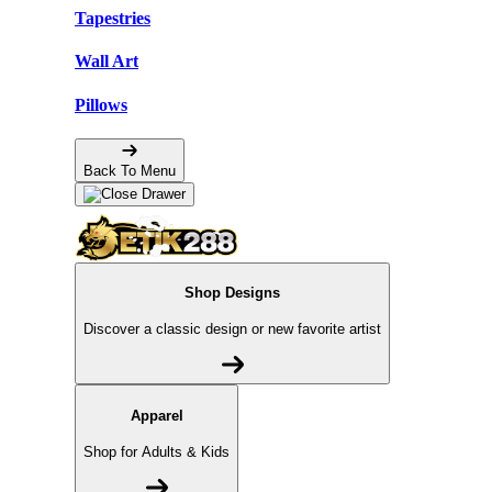
Tapestries
Wall Art
Pillows
Back To Menu
Shop Designs
Discover a classic design or new favorite artist
Apparel
Shop for Adults & Kids