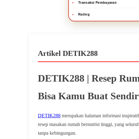
Transaksi Pembayaran
Rating
Artikel DETIK288
DETIK288 | Resep Rum
Bisa Kamu Buat Sendir
DETIK288
merupakan halaman informasi inspirati
resep masakan rumah bernutrisi tinggi, yang seluru
tanpa kebingungan.