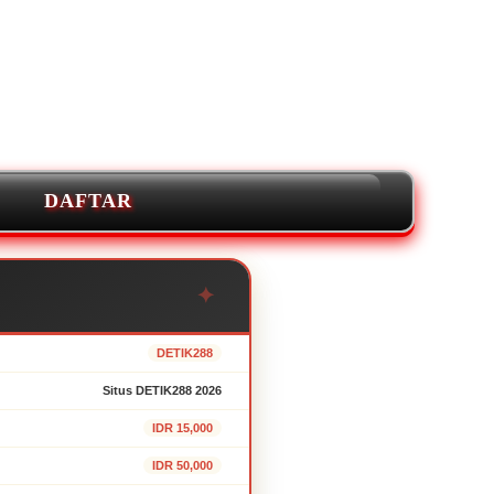
DAFTAR
DETIK288
Situs DETIK288 2026
IDR 15,000
IDR 50,000