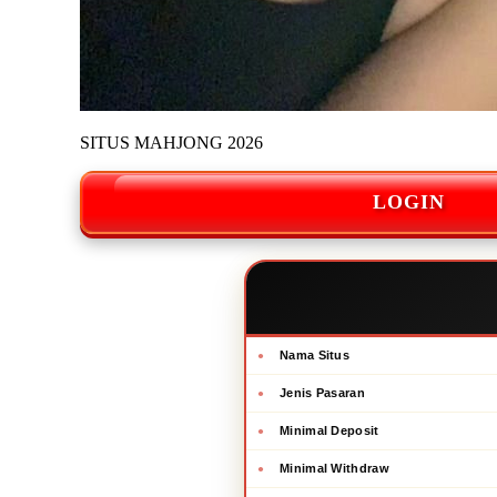
SITUS MAHJONG 2026
LOGIN
Nama Situs
Jenis Pasaran
Minimal Deposit
Minimal Withdraw