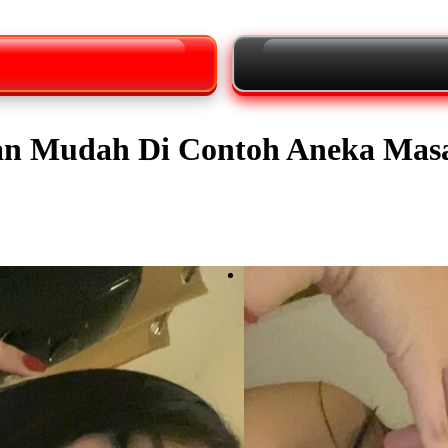
n Mudah Di Contoh Aneka Masa