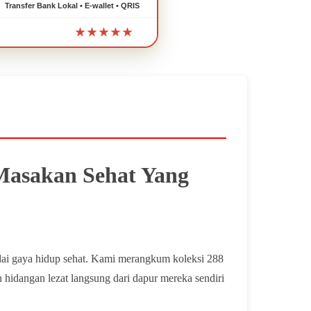
Transfer Bank Lokal • E-wallet • QRIS
asakan Sehat Yang
ulai gaya hidup sehat. Kami merangkum koleksi 288
n hidangan lezat langsung dari dapur mereka sendiri