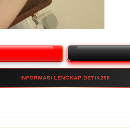
INFORMASI LENGKAP DETIK288