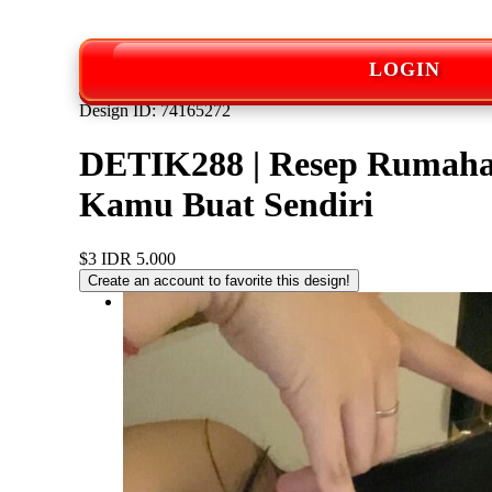
LOGIN
Design ID: 74165272
DETIK288 | Resep Rumaha
Kamu Buat Sendiri
$3
IDR 5.000
Create an account to favorite this design!