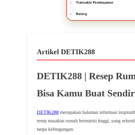
Transaksi Pembayaran
Rating
Artikel DETIK288
DETIK288 | Resep Rum
Bisa Kamu Buat Sendir
DETIK288
merupakan halaman informasi inspirati
resep masakan rumah bernutrisi tinggi, yang seluru
tanpa kebingungan.