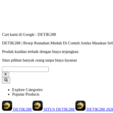
Cari kami di Google : DETIK288
DETIK288 | Resep Rumahan Mudah Di Contoh Aneka Masakan Seha
Produk kualitas terbaik dengan biaya terjangkau
Situs pilihan banyak orang tanpa biaya layanan
Explore Categories
Popular Products
DETIK288
SITUS DETIK288
DETIK288 202