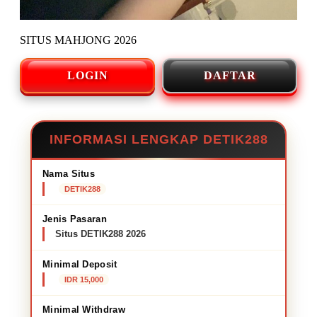
SITUS MAHJONG 2026
LOGIN
DAFTAR
INFORMASI LENGKAP DETIK288
Nama Situs
DETIK288
Jenis Pasaran
Situs DETIK288 2026
Minimal Deposit
IDR 15,000
Minimal Withdraw