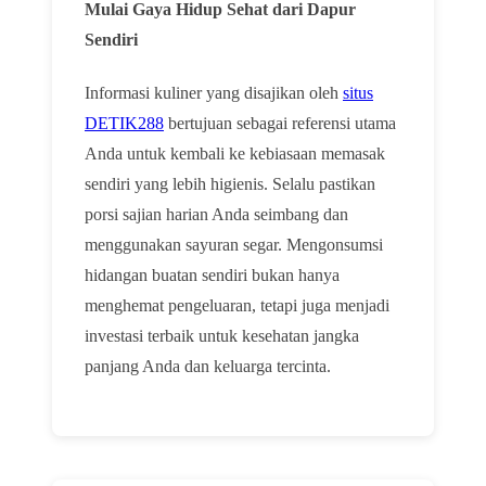
Mulai Gaya Hidup Sehat dari Dapur
Sendiri
Informasi kuliner yang disajikan oleh
situs
DETIK288
bertujuan sebagai referensi utama
Anda untuk kembali ke kebiasaan memasak
sendiri yang lebih higienis. Selalu pastikan
porsi sajian harian Anda seimbang dan
menggunakan sayuran segar. Mengonsumsi
hidangan buatan sendiri bukan hanya
menghemat pengeluaran, tetapi juga menjadi
investasi terbaik untuk kesehatan jangka
panjang Anda dan keluarga tercinta.