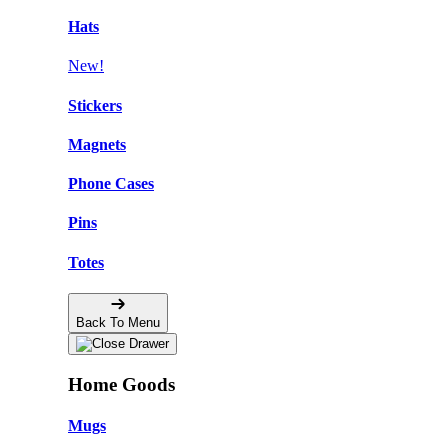
Hats
New!
Stickers
Magnets
Phone Cases
Pins
Totes
Back To Menu
Home Goods
Mugs