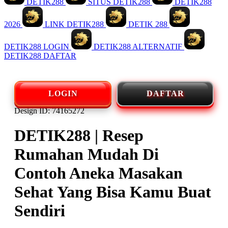
DETIK288
SITUS DETIK288
DETIK288
2026
LINK DETIK288
DETIK 288
DETIK288 LOGIN
DETIK288 ALTERNATIF
DETIK288 DAFTAR
LOGIN
DAFTAR
Design ID: 74165272
DETIK288 | Resep
Rumahan Mudah Di
Contoh Aneka Masakan
Sehat Yang Bisa Kamu Buat
Sendiri