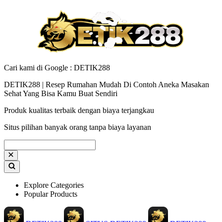
Cari kami di Google : DETIK288
DETIK288 | Resep Rumahan Mudah Di Contoh Aneka Masakan
Sehat Yang Bisa Kamu Buat Sendiri
Produk kualitas terbaik dengan biaya terjangkau
Situs pilihan banyak orang tanpa biaya layanan
Explore Categories
Popular Products