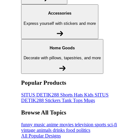
Accessories
Express yourself with stickers and more
Home Goods
Decorate with pillows, tapestries, and more
Popular Products
SITUS DETIK288
Shorts
Hats
Kids SITUS
DETIK288
Stickers
Tank Tops
Mugs
Browse All Topics
funny
music
anime
movies
television
sports
sci-fi
vintage
animals
drinks
food
politics
All Popular Designs