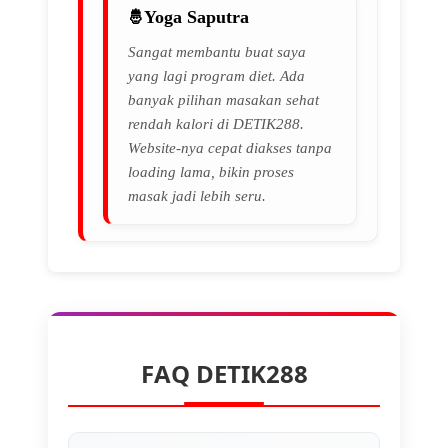
Yoga Saputra
Sangat membantu buat saya
yang lagi program diet. Ada
banyak pilihan masakan sehat
rendah kalori di DETIK288.
Website-nya cepat diakses tanpa
loading lama, bikin proses
masak jadi lebih seru.
FAQ DETIK288