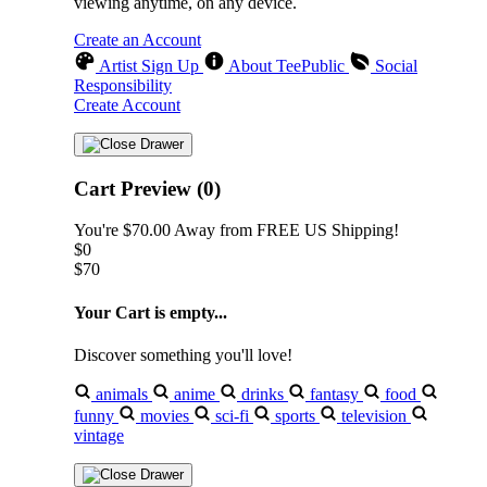
viewing anytime, on any device.
Create an Account
Artist Sign Up
About TeePublic
Social
Responsibility
Create Account
Cart Preview (0)
You're
$70.00
Away from
FREE US Shipping!
$0
$70
Your Cart is empty...
Discover something you'll love!
animals
anime
drinks
fantasy
food
funny
movies
sci-fi
sports
television
vintage