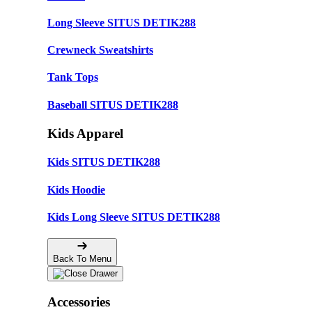
Long Sleeve SITUS DETIK288
Crewneck Sweatshirts
Tank Tops
Baseball SITUS DETIK288
Kids Apparel
Kids SITUS DETIK288
Kids Hoodie
Kids Long Sleeve SITUS DETIK288
Back To Menu
Accessories