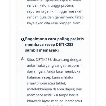
rendah kalori, tinggi protein,
sayuran organik, hingga masakan
rendah gula dan garam yang tetap
kaya akan cita rasa rempah alami.
Bagaimana cara paling praktis
membaca resep DETIK288
sambil memasak?
Situs DETIK288 dirancang dengan
antarmuka yang sangat responsif
dan ringan. Anda bisa membuka
halaman resep kami melalui
smartphone atau tablet,
meletakkannya di area dapur, dan
membaca instruksi tanpa harus
khawatir layar menjadi berat atau