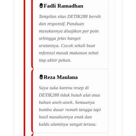
Fadli Ramadhan
Tampilan situs DETIK288 bersih
dan responsif. Panduan
masakannya disajikan per poin
sehingga jelas banget
urutannya. Cocok sekali buat
referensi masak makanan sehat
tiap akhir pekan.
Reza Maulana
Saya suka karena resep di
DETIK288 tidak butuh alat atau
bahan aneh-aneh. Semuanya
bumbu dasar rumah tangga tapi
hasil masakannya enak dan
kaldu alaminya sangat terasa.