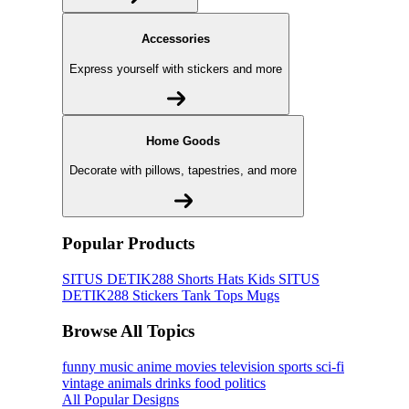
Accessories
Express yourself with stickers and more
Home Goods
Decorate with pillows, tapestries, and more
Popular Products
SITUS DETIK288
Shorts
Hats
Kids SITUS
DETIK288
Stickers
Tank Tops
Mugs
Browse All Topics
funny
music
anime
movies
television
sports
sci-fi
vintage
animals
drinks
food
politics
All Popular Designs