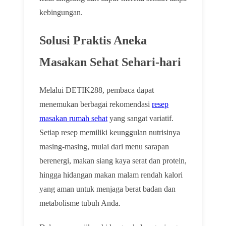
kebingungan.
Solusi Praktis Aneka
Masakan Sehat Sehari-hari
Melalui DETIK288, pembaca dapat
menemukan berbagai rekomendasi
resep
masakan rumah sehat
yang sangat variatif.
Setiap resep memiliki keunggulan nutrisinya
masing-masing, mulai dari menu sarapan
berenergi, makan siang kaya serat dan protein,
hingga hidangan makan malam rendah kalori
yang aman untuk menjaga berat badan dan
metabolisme tubuh Anda.