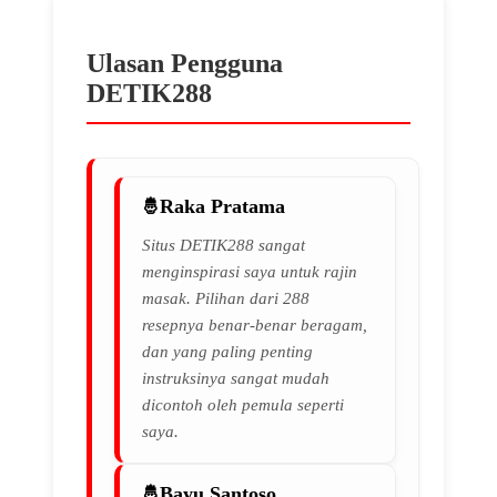
Ulasan Pengguna
DETIK288
Raka Pratama
Situs DETIK288 sangat
menginspirasi saya untuk rajin
masak. Pilihan dari 288
resepnya benar-benar beragam,
dan yang paling penting
instruksinya sangat mudah
dicontoh oleh pemula seperti
saya.
Bayu Santoso