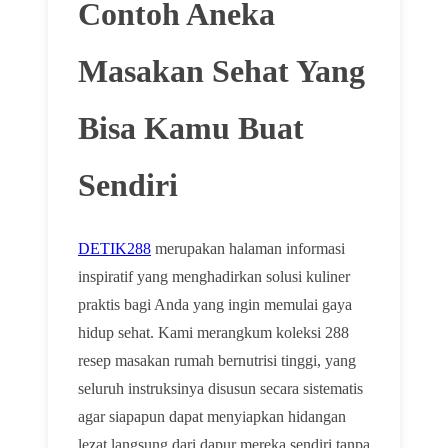
Contoh Aneka
Masakan Sehat Yang
Bisa Kamu Buat
Sendiri
DETIK288
merupakan halaman informasi
inspiratif yang menghadirkan solusi kuliner
praktis bagi Anda yang ingin memulai gaya
hidup sehat. Kami merangkum koleksi 288
resep masakan rumah bernutrisi tinggi, yang
seluruh instruksinya disusun secara sistematis
agar siapapun dapat menyiapkan hidangan
lezat langsung dari dapur mereka sendiri tanpa