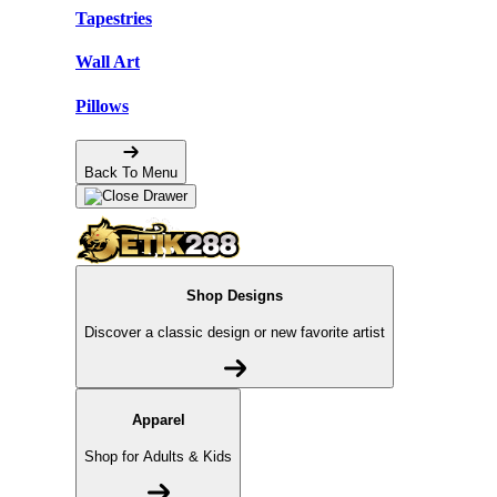
Tapestries
Wall Art
Pillows
Back To Menu
Shop Designs
Discover a classic design or new favorite artist
Apparel
Shop for Adults & Kids