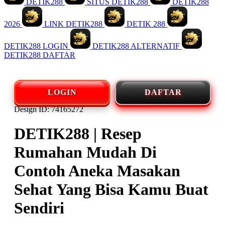
DETIK288
SITUS DETIK288
DETIK288
2026
LINK DETIK288
DETIK 288
DETIK288 LOGIN
DETIK288 ALTERNATIF
DETIK288 DAFTAR
LOGIN
DAFTAR
Design ID: 74165272
DETIK288 | Resep
Rumahan Mudah Di
Contoh Aneka Masakan
Sehat Yang Bisa Kamu Buat
Sendiri