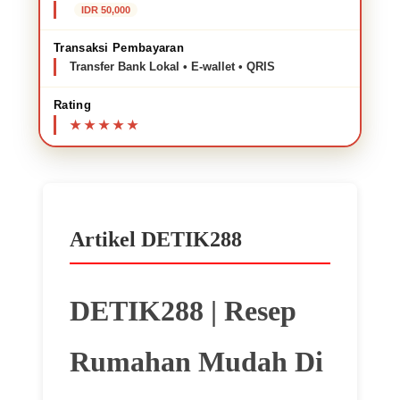
IDR 50,000
Transaksi Pembayaran
Transfer Bank Lokal • E-wallet • QRIS
Rating
Artikel DETIK288
DETIK288 | Resep
Rumahan Mudah Di