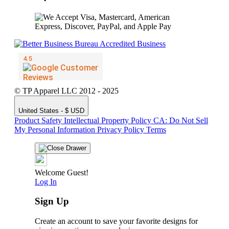
© TP Apparel LLC 2012 - 2025
United States - $ USD
Product Safety
Intellectual Property Policy
CA: Do Not Sell
My Personal Information
Privacy Policy
Terms
Welcome Guest!
Log In
Sign Up
Create an account to save your favorite designs for