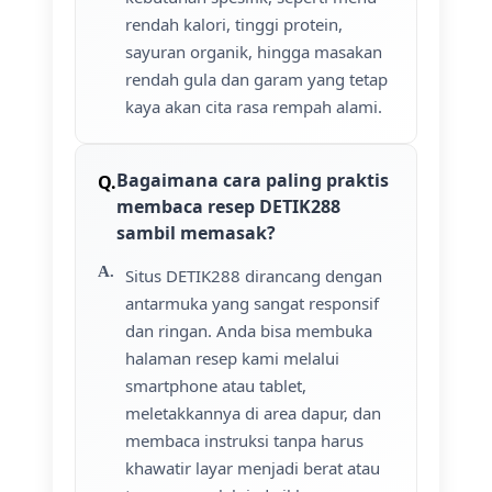
rendah kalori, tinggi protein,
sayuran organik, hingga masakan
rendah gula dan garam yang tetap
kaya akan cita rasa rempah alami.
Bagaimana cara paling praktis
membaca resep DETIK288
sambil memasak?
Situs DETIK288 dirancang dengan
antarmuka yang sangat responsif
dan ringan. Anda bisa membuka
halaman resep kami melalui
smartphone atau tablet,
meletakkannya di area dapur, dan
membaca instruksi tanpa harus
khawatir layar menjadi berat atau