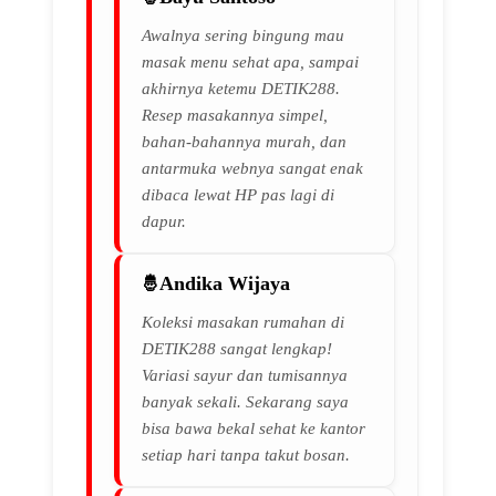
Awalnya sering bingung mau
masak menu sehat apa, sampai
akhirnya ketemu DETIK288.
Resep masakannya simpel,
bahan-bahannya murah, dan
antarmuka webnya sangat enak
dibaca lewat HP pas lagi di
dapur.
Andika Wijaya
Koleksi masakan rumahan di
DETIK288 sangat lengkap!
Variasi sayur dan tumisannya
banyak sekali. Sekarang saya
bisa bawa bekal sehat ke kantor
setiap hari tanpa takut bosan.