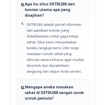
Apa itu situs DETIK288 dan
konten utama apa yang
disajikan?
DETIK288 adalah portal informasi
dan panduan kuliner yang
didedikasikan untuk gaya hidup
sehat. Situs kami menyediakan
koleksi lengkap berisi 288 resep
masakan rumah sehat yang
dikurasi secara khusus agar mudah
dicontoh dan dipraktikkan
langsung dari dapur Anda sendiri.
Mengapa aneka masakan
sehat di DETIK288 sangat cocok
untuk pemula?