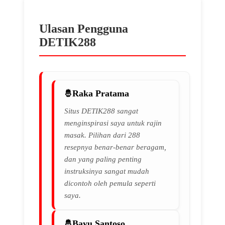
Ulasan Pengguna
DETIK288
Raka Pratama
Situs DETIK288 sangat
menginspirasi saya untuk rajin
masak. Pilihan dari 288
resepnya benar-benar beragam,
dan yang paling penting
instruksinya sangat mudah
dicontoh oleh pemula seperti
saya.
Bayu Santoso