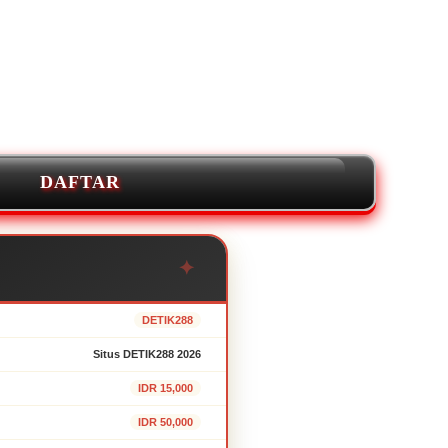
DAFTAR
DETIK288
Situs DETIK288 2026
IDR 15,000
IDR 50,000