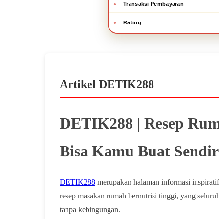
Transaksi Pembayaran
Rating
Artikel DETIK288
DETIK288 | Resep Rum
Bisa Kamu Buat Sendir
DETIK288
merupakan halaman informasi inspirati
resep masakan rumah bernutrisi tinggi, yang seluru
tanpa kebingungan.