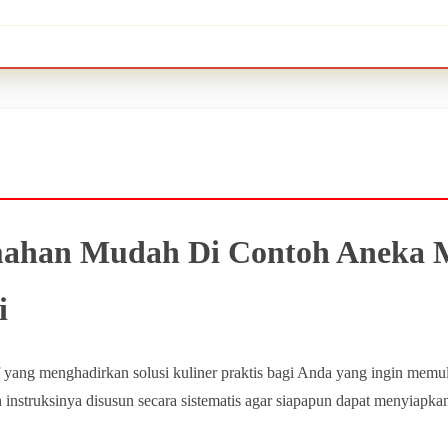
ahan Mudah Di Contoh Aneka M
i
f yang menghadirkan solusi kuliner praktis bagi Anda yang ingin mem
h instruksinya disusun secara sistematis agar siapapun dapat menyiapka