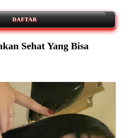
DAFTAR
kan Sehat Yang Bisa