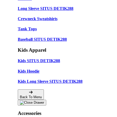
Long Sleeve SITUS DETIK288
Crewneck Sweatshirts
Tank Tops
Baseball SITUS DETIK288
Kids Apparel
Kids SITUS DETIK288
Kids Hoodie
Kids Long Sleeve SITUS DETIK288
Back To Menu
Accessories