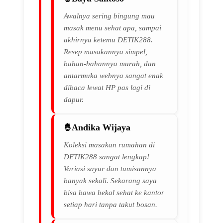
Awalnya sering bingung mau
masak menu sehat apa, sampai
akhirnya ketemu DETIK288.
Resep masakannya simpel,
bahan-bahannya murah, dan
antarmuka webnya sangat enak
dibaca lewat HP pas lagi di
dapur.
Andika Wijaya
Koleksi masakan rumahan di
DETIK288 sangat lengkap!
Variasi sayur dan tumisannya
banyak sekali. Sekarang saya
bisa bawa bekal sehat ke kantor
setiap hari tanpa takut bosan.