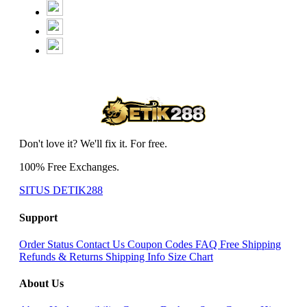
Don't love it? We'll fix it. For free.
100% Free Exchanges.
SITUS DETIK288
Support
Order Status
Contact Us
Coupon Codes
FAQ
Free Shipping
Refunds & Returns
Shipping Info
Size Chart
About Us