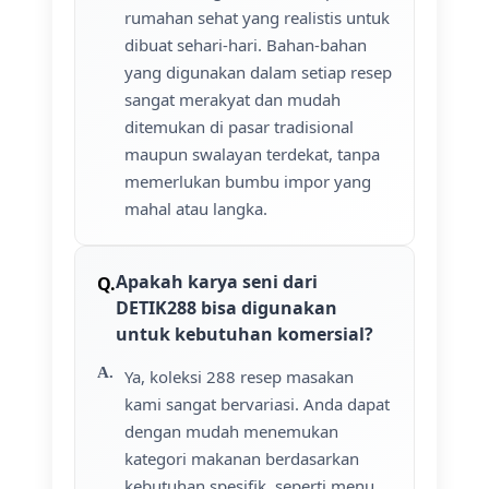
rumahan sehat yang realistis untuk
dibuat sehari-hari. Bahan-bahan
yang digunakan dalam setiap resep
sangat merakyat dan mudah
ditemukan di pasar tradisional
maupun swalayan terdekat, tanpa
memerlukan bumbu impor yang
mahal atau langka.
Apakah karya seni dari
DETIK288 bisa digunakan
untuk kebutuhan komersial?
Ya, koleksi 288 resep masakan
kami sangat bervariasi. Anda dapat
dengan mudah menemukan
kategori makanan berdasarkan
kebutuhan spesifik, seperti menu