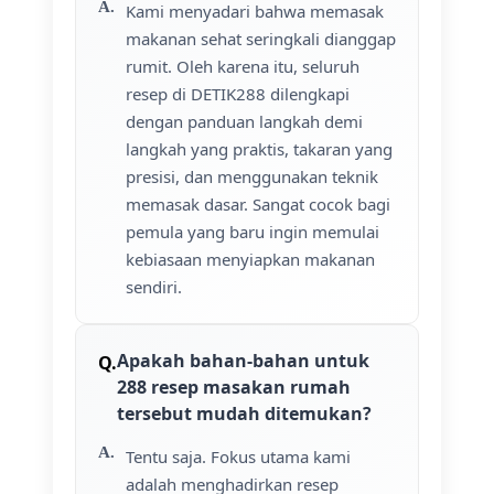
Kami menyadari bahwa memasak
makanan sehat seringkali dianggap
rumit. Oleh karena itu, seluruh
resep di DETIK288 dilengkapi
dengan panduan langkah demi
langkah yang praktis, takaran yang
presisi, dan menggunakan teknik
memasak dasar. Sangat cocok bagi
pemula yang baru ingin memulai
kebiasaan menyiapkan makanan
sendiri.
Apakah bahan-bahan untuk
288 resep masakan rumah
tersebut mudah ditemukan?
Tentu saja. Fokus utama kami
adalah menghadirkan resep