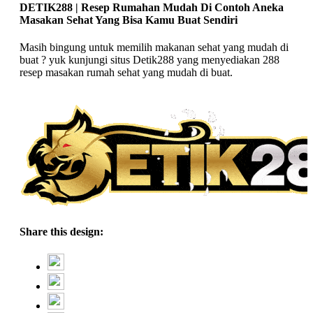
DETIK288 | Resep Rumahan Mudah Di Contoh Aneka
Masakan Sehat Yang Bisa Kamu Buat Sendiri
Masih bingung untuk memilih makanan sehat yang mudah di
buat ? yuk kunjungi situs Detik288 yang menyediakan 288
resep masakan rumah sehat yang mudah di buat.
Share this design: