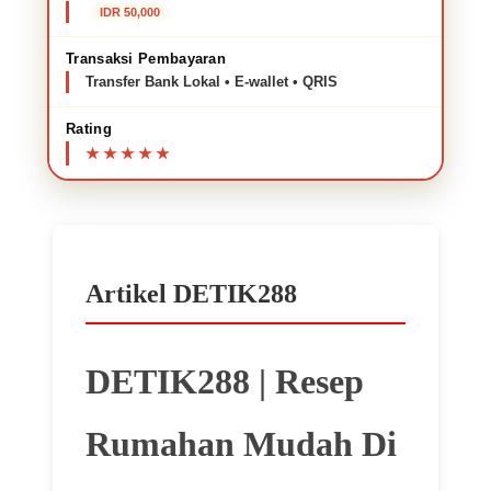
IDR 50,000
Transaksi Pembayaran
Transfer Bank Lokal • E-wallet • QRIS
Rating
Artikel DETIK288
DETIK288 | Resep
Rumahan Mudah Di