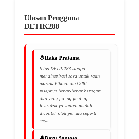
Ulasan Pengguna
DETIK288
Raka Pratama
Situs DETIK288 sangat
menginspirasi saya untuk rajin
masak. Pilihan dari 288
resepnya benar-benar beragam,
dan yang paling penting
instruksinya sangat mudah
dicontoh oleh pemula seperti
saya.
Bayu Santoso