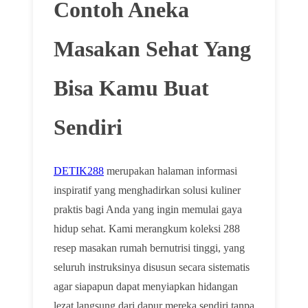
Contoh Aneka
Masakan Sehat Yang
Bisa Kamu Buat
Sendiri
DETIK288
merupakan halaman informasi
inspiratif yang menghadirkan solusi kuliner
praktis bagi Anda yang ingin memulai gaya
hidup sehat. Kami merangkum koleksi 288
resep masakan rumah bernutrisi tinggi, yang
seluruh instruksinya disusun secara sistematis
agar siapapun dapat menyiapkan hidangan
lezat langsung dari dapur mereka sendiri tanpa