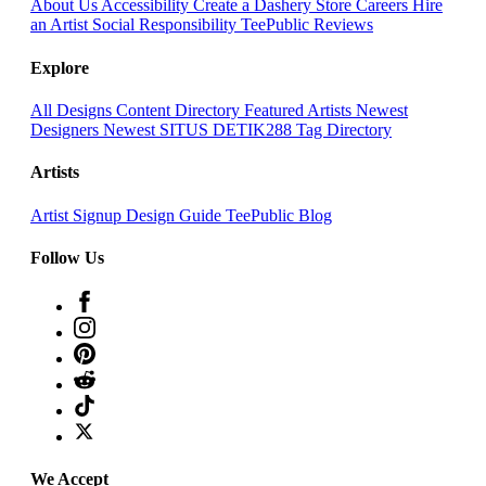
About Us
Accessibility
Create a Dashery Store
Careers
Hire
an Artist
Social Responsibility
TeePublic Reviews
Explore
All Designs
Content Directory
Featured Artists
Newest
Designers
Newest SITUS DETIK288
Tag Directory
Artists
Artist Signup
Design Guide
TeePublic Blog
Follow Us
We Accept