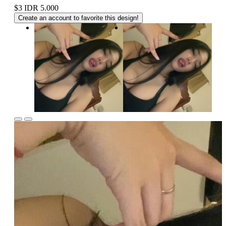
$3
IDR 5.000
Create an account to favorite this design!