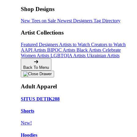
Shop Designs
New Tees on Sale
Newest Designers
Tag Directory
Artist Collections
Featured Designers
Artists to Watch
Creators to Watch
AAPI Artists
BIPOC Artists
Black Artists
Celebrate
Women Artists
LGBTQIA Artists
Ukrainian Artists
Back To Menu
Adult Apparel
SITUS DETIK288
Shorts
New!
Hoodies