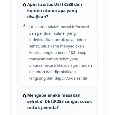
Apa itu situs DETIK288 dan
konten utama apa yang
disajikan?
DETIK288 adalah portal informasi
dan panduan kuliner yang
didedikasikan untuk gaya hidup
sehat. Situs kami menyediakan
koleksi lengkap berisi 288 resep
masakan rumah sehat yang
dikurasi secara khusus agar mudah
dicontoh dan dipraktikkan
langsung dari dapur Anda sendiri.
Mengapa aneka masakan
sehat di DETIK288 sangat cocok
untuk pemula?