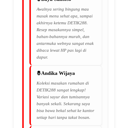
Awalnya sering bingung mau
masak menu sehat apa, sampai
akhirnya ketemu DETIK288.
Resep masakannya simpel,
bahan-bahannya murah, dan
antarmuka webnya sangat enak
dibaca lewat HP pas lagi di
dapur.
Andika Wijaya
Koleksi masakan rumahan di
DETIK288 sangat lengkap!
Variasi sayur dan tumisannya
banyak sekali. Sekarang saya
bisa bawa bekal sehat ke kantor
setiap hari tanpa takut bosan.