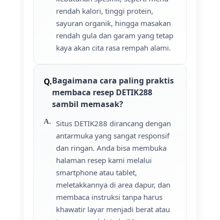
rendah kalori, tinggi protein,
sayuran organik, hingga masakan
rendah gula dan garam yang tetap
kaya akan cita rasa rempah alami.
Bagaimana cara paling praktis
membaca resep DETIK288
sambil memasak?
Situs DETIK288 dirancang dengan
antarmuka yang sangat responsif
dan ringan. Anda bisa membuka
halaman resep kami melalui
smartphone atau tablet,
meletakkannya di area dapur, dan
membaca instruksi tanpa harus
khawatir layar menjadi berat atau