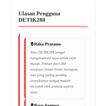
Ulasan Pengguna
DETIK288
Raka Pratama
Situs DETIK288 sangat
menginspirasi saya untuk rajin
masak. Pilihan dari 288
resepnya benar-benar beragam,
dan yang paling penting
instruksinya sangat mudah
dicontoh oleh pemula seperti
saya.
Bayu Santoso