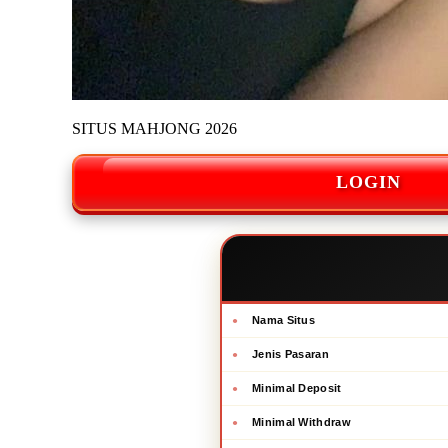
SITUS MAHJONG 2026
LOGIN
Nama Situs
Jenis Pasaran
Minimal Deposit
Minimal Withdraw