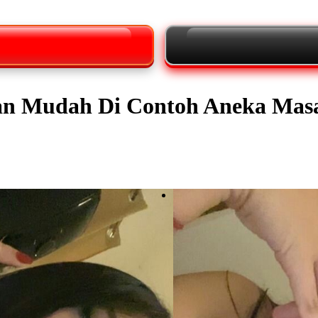
n Mudah Di Contoh Aneka Masa