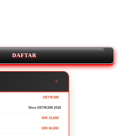
DAFTAR
DETIK288
Situs DETIK288 2026
IDR 15,000
IDR 50,000