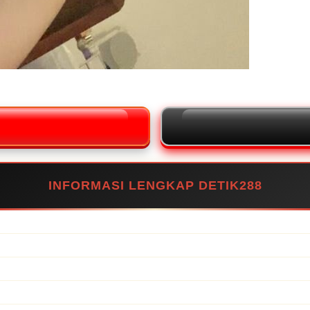
INFORMASI LENGKAP DETIK288