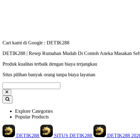
Cari kami di Google : DETIK288
DETIK288 | Resep Rumahan Mudah Di Contoh Aneka Masakan Seha
Produk kualitas terbaik dengan biaya terjangkau
Situs pilihan banyak orang tanpa biaya layanan
Explore Categories
Popular Products
DETIK288
SITUS DETIK288
DETIK288 202