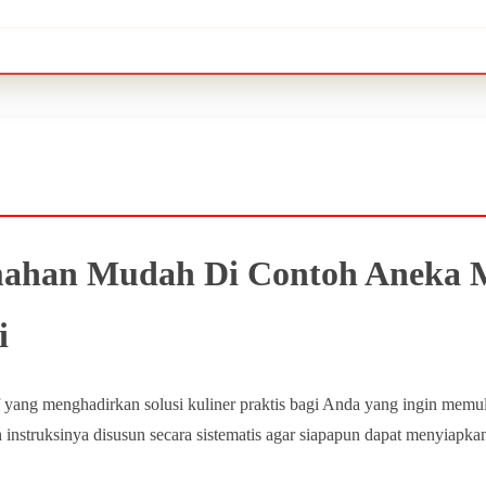
ahan Mudah Di Contoh Aneka M
i
f yang menghadirkan solusi kuliner praktis bagi Anda yang ingin mem
h instruksinya disusun secara sistematis agar siapapun dapat menyiapka