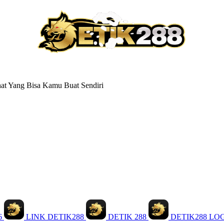
t Yang Bisa Kamu Buat Sendiri
6
LINK DETIK288
DETIK 288
DETIK288 LO