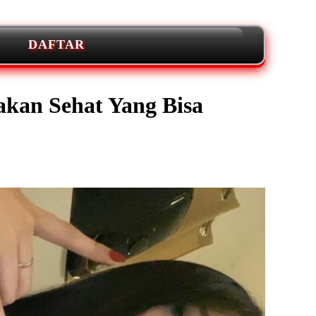
DAFTAR
kan Sehat Yang Bisa