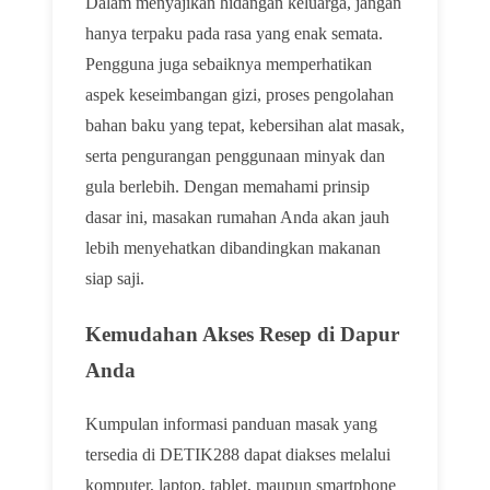
Dalam menyajikan hidangan keluarga, jangan
hanya terpaku pada rasa yang enak semata.
Pengguna juga sebaiknya memperhatikan
aspek keseimbangan gizi, proses pengolahan
bahan baku yang tepat, kebersihan alat masak,
serta pengurangan penggunaan minyak dan
gula berlebih. Dengan memahami prinsip
dasar ini, masakan rumahan Anda akan jauh
lebih menyehatkan dibandingkan makanan
siap saji.
Kemudahan Akses Resep di Dapur
Anda
Kumpulan informasi panduan masak yang
tersedia di DETIK288 dapat diakses melalui
komputer, laptop, tablet, maupun smartphone