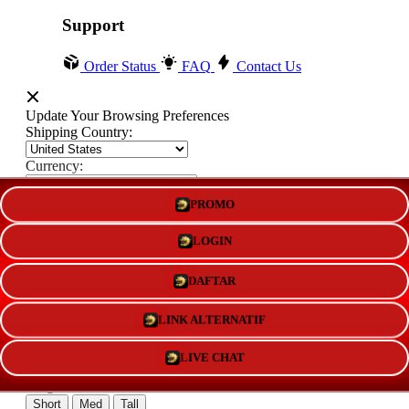
Support
Order Status
FAQ
Contact Us
Update Your Browsing Preferences
Shipping Country:
Currency:
PROMO
Cancel
LOGIN
DAFTAR
Katie:
5'10"
160
LINK ALTERNATIF
Select your person:
LIVE CHAT
Male
Female
Height
Short
Med
Tall