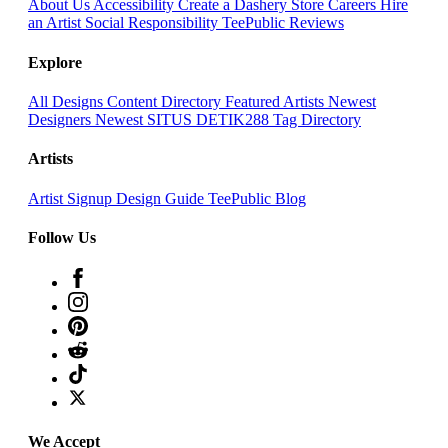
About Us
Accessibility
Create a Dashery Store
Careers
Hire
an Artist
Social Responsibility
TeePublic Reviews
Explore
All Designs
Content Directory
Featured Artists
Newest
Designers
Newest SITUS DETIK288
Tag Directory
Artists
Artist Signup
Design Guide
TeePublic Blog
Follow Us
We Accept