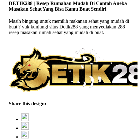
DETIK288 | Resep Rumahan Mudah Di Contoh Aneka
Masakan Sehat Yang Bisa Kamu Buat Sendiri
Masih bingung untuk memilih makanan sehat yang mudah di
buat ? yuk kunjungi situs Detik288 yang menyediakan 288
resep masakan rumah sehat yang mudah di buat.
Share this design: