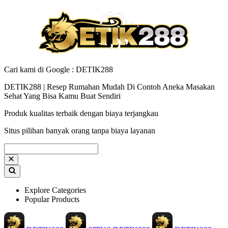
Cari kami di Google : DETIK288
DETIK288 | Resep Rumahan Mudah Di Contoh Aneka Masakan
Sehat Yang Bisa Kamu Buat Sendiri
Produk kualitas terbaik dengan biaya terjangkau
Situs pilihan banyak orang tanpa biaya layanan
Explore Categories
Popular Products