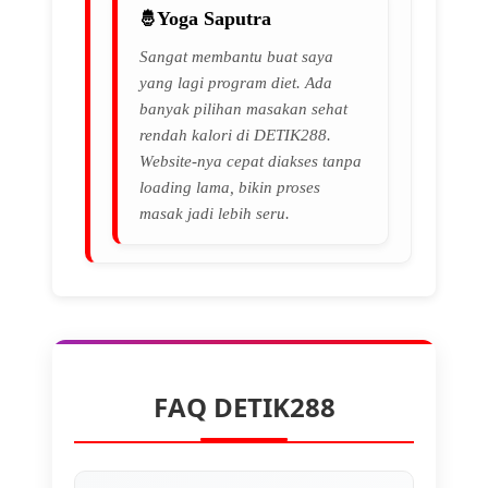
Yoga Saputra
Sangat membantu buat saya
yang lagi program diet. Ada
banyak pilihan masakan sehat
rendah kalori di DETIK288.
Website-nya cepat diakses tanpa
loading lama, bikin proses
masak jadi lebih seru.
FAQ DETIK288