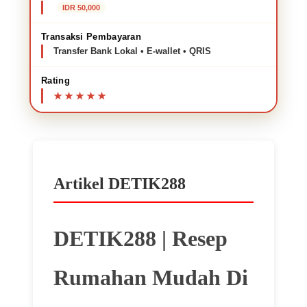
IDR 50,000
Transaksi Pembayaran
Transfer Bank Lokal • E-wallet • QRIS
Rating
Artikel DETIK288
DETIK288 | Resep
Rumahan Mudah Di