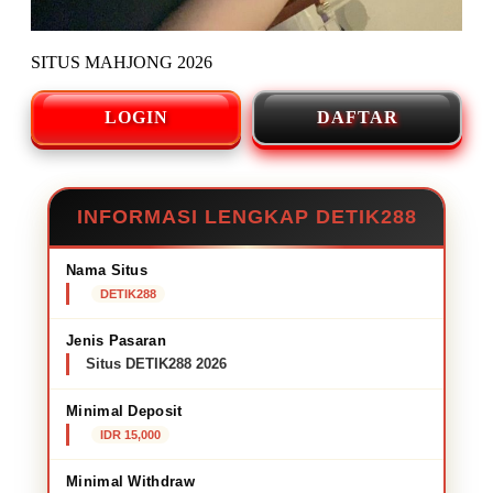
SITUS MAHJONG 2026
LOGIN
DAFTAR
INFORMASI LENGKAP DETIK288
Nama Situs
DETIK288
Jenis Pasaran
Situs DETIK288 2026
Minimal Deposit
IDR 15,000
Minimal Withdraw