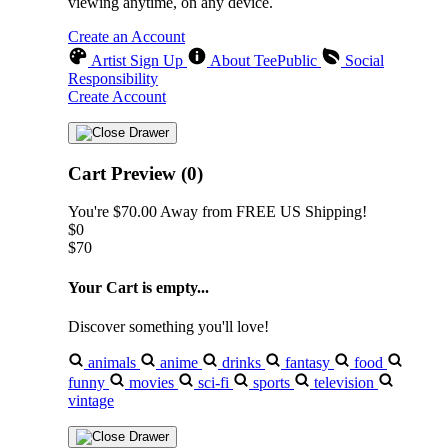
viewing anytime, on any device.
Create an Account
Artist Sign Up
About TeePublic
Social
Responsibility
Create Account
Cart Preview (0)
You're
$70.00
Away from
FREE US Shipping!
$0
$70
Your Cart is empty...
Discover something you'll love!
animals
anime
drinks
fantasy
food
funny
movies
sci-fi
sports
television
vintage