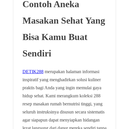
Contoh Aneka
Masakan Sehat Yang
Bisa Kamu Buat
Sendiri
DETIK288
merupakan halaman informasi
inspiratif yang menghadirkan solusi kuliner
praktis bagi Anda yang ingin memulai gaya
hidup sehat. Kami merangkum koleksi 288
resep masakan rumah bernutrisi tinggi, yang
seluruh instruksinya disusun secara sistematis
agar siapapun dapat menyiapkan hidangan
lezat langsung dari dapur mereka sendiri tanpa