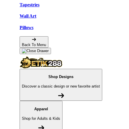
Tapestries
Wall Art
Pillows
Back To Menu
Shop Designs
Discover a classic design or new favorite artist
Apparel
Shop for Adults & Kids