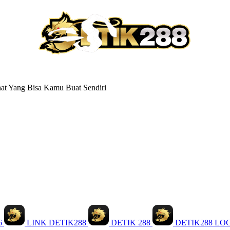
t Yang Bisa Kamu Buat Sendiri
6
LINK DETIK288
DETIK 288
DETIK288 LO