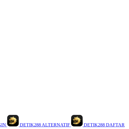
GIN
DETIK288 ALTERNATIF
DETIK288 DAFTAR