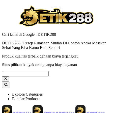
Cari kami di Google : DETIK288
DETIK288 | Resep Rumahan Mudah Di Contoh Aneka Masakan
Sehat Yang Bisa Kamu Buat Sendiri
Produk kualitas terbaik dengan biaya terjangkau
Situs pilihan banyak orang tanpa biaya layanan
Explore Categories
Popular Products