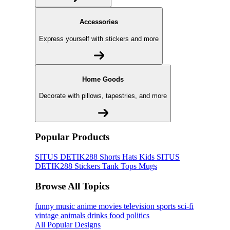
Accessories
Express yourself with stickers and more
Home Goods
Decorate with pillows, tapestries, and more
Popular Products
SITUS DETIK288
Shorts
Hats
Kids SITUS
DETIK288
Stickers
Tank Tops
Mugs
Browse All Topics
funny
music
anime
movies
television
sports
sci-fi
vintage
animals
drinks
food
politics
All Popular Designs