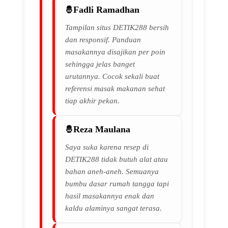
Fadli Ramadhan
Tampilan situs DETIK288 bersih
dan responsif. Panduan
masakannya disajikan per poin
sehingga jelas banget
urutannya. Cocok sekali buat
referensi masak makanan sehat
tiap akhir pekan.
Reza Maulana
Saya suka karena resep di
DETIK288 tidak butuh alat atau
bahan aneh-aneh. Semuanya
bumbu dasar rumah tangga tapi
hasil masakannya enak dan
kaldu alaminya sangat terasa.