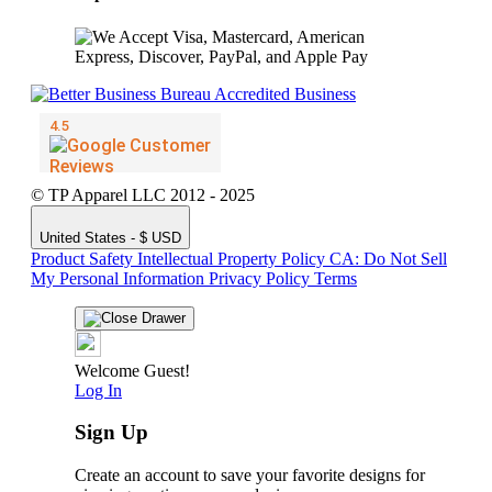
© TP Apparel LLC 2012 - 2025
United States - $ USD
Product Safety
Intellectual Property Policy
CA: Do Not Sell
My Personal Information
Privacy Policy
Terms
Welcome Guest!
Log In
Sign Up
Create an account to save your favorite designs for