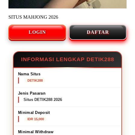
SITUS MAHJONG 2026
LOGIN
DAFTAR
INFORMASI LENGKAP DETIK288
Nama Situs
DETIK288
Jenis Pasaran
Situs DETIK288 2026
Minimal Deposit
IDR 15,000
Minimal Withdraw