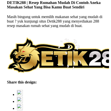
DETIK288 | Resep Rumahan Mudah Di Contoh Aneka
Masakan Sehat Yang Bisa Kamu Buat Sendiri
Masih bingung untuk memilih makanan sehat yang mudah di
buat ? yuk kunjungi situs Detik288 yang menyediakan 288
resep masakan rumah sehat yang mudah di buat.
Share this design: