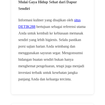
Mulai Gaya Hidup Sehat dari Dapur
Sendiri
Informasi kuliner yang disajikan oleh
situs
DETIK288
bertujuan sebagai referensi utama
Anda untuk kembali ke kebiasaan memasak
sendiri yang lebih higienis. Selalu pastikan
porsi sajian harian Anda seimbang dan
menggunakan sayuran segar. Mengonsumsi
hidangan buatan sendiri bukan hanya
menghemat pengeluaran, tetapi juga menjadi
investasi terbaik untuk kesehatan jangka
panjang Anda dan keluarga tercinta.