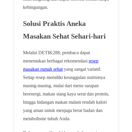
kebingungan.
Solusi Praktis Aneka
Masakan Sehat Sehari-hari
Melalui DETIK288, pembaca dapat
menemukan berbagai rekomendasi
resep
masakan rumah sehat
yang sangat variatif.
Setiap resep memiliki keunggulan nutrisinya
masing-masing, mulai dari menu sarapan
berenergi, makan siang kaya serat dan protein,
hingga hidangan makan malam rendah kalori
yang aman untuk menjaga berat badan dan
metabolisme tubuh Anda.