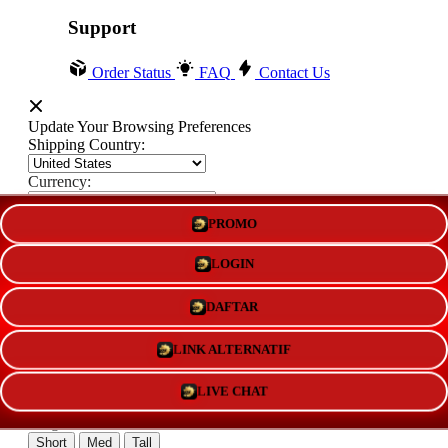
Support
Order Status
FAQ
Contact Us
Update Your Browsing Preferences
Shipping Country:
Currency:
PROMO
Cancel
LOGIN
DAFTAR
Katie:
5'10"
160
LINK ALTERNATIF
Select your person:
LIVE CHAT
Male
Female
Height
Short
Med
Tall