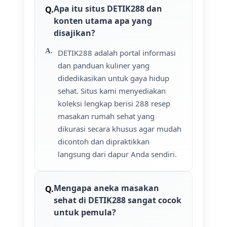
Apa itu situs DETIK288 dan
konten utama apa yang
disajikan?
DETIK288 adalah portal informasi
dan panduan kuliner yang
didedikasikan untuk gaya hidup
sehat. Situs kami menyediakan
koleksi lengkap berisi 288 resep
masakan rumah sehat yang
dikurasi secara khusus agar mudah
dicontoh dan dipraktikkan
langsung dari dapur Anda sendiri.
Mengapa aneka masakan
sehat di DETIK288 sangat cocok
untuk pemula?