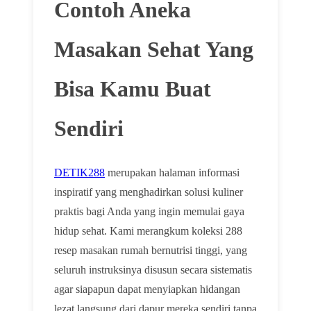
Contoh Aneka
Masakan Sehat Yang
Bisa Kamu Buat
Sendiri
DETIK288
merupakan halaman informasi
inspiratif yang menghadirkan solusi kuliner
praktis bagi Anda yang ingin memulai gaya
hidup sehat. Kami merangkum koleksi 288
resep masakan rumah bernutrisi tinggi, yang
seluruh instruksinya disusun secara sistematis
agar siapapun dapat menyiapkan hidangan
lezat langsung dari dapur mereka sendiri tanpa