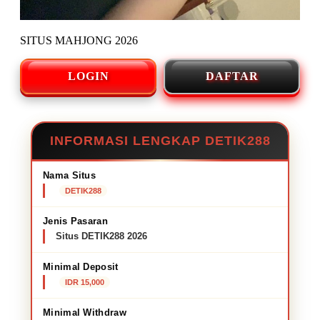
SITUS MAHJONG 2026
LOGIN
DAFTAR
INFORMASI LENGKAP DETIK288
Nama Situs
DETIK288
Jenis Pasaran
Situs DETIK288 2026
Minimal Deposit
IDR 15,000
Minimal Withdraw