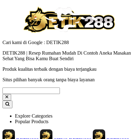
Cari kami di Google : DETIK288
DETIK288 | Resep Rumahan Mudah Di Contoh Aneka Masakan
Sehat Yang Bisa Kamu Buat Sendiri
Produk kualitas terbaik dengan biaya terjangkau
Situs pilihan banyak orang tanpa biaya layanan
Explore Categories
Popular Products