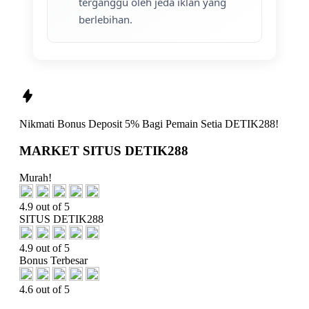
terganggu oleh jeda iklan yang
berlebihan.
Nikmati
Bonus Deposit 5%
Bagi Pemain Setia
DETIK288!
MARKET SITUS DETIK288
Murah!
4.9 out of 5
SITUS DETIK288
4.9 out of 5
Bonus Terbesar
4.6 out of 5