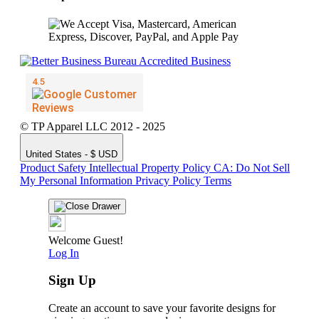
© TP Apparel LLC 2012 - 2025
United States - $ USD
Product Safety
Intellectual Property Policy
CA: Do Not Sell
My Personal Information
Privacy Policy
Terms
Welcome Guest!
Log In
Sign Up
Create an account to save your favorite designs for