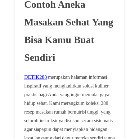
Contoh Aneka
Masakan Sehat Yang
Bisa Kamu Buat
Sendiri
DETIK288
merupakan halaman informasi
inspiratif yang menghadirkan solusi kuliner
praktis bagi Anda yang ingin memulai gaya
hidup sehat. Kami merangkum koleksi 288
resep masakan rumah bernutrisi tinggi, yang
seluruh instruksinya disusun secara sistematis
agar siapapun dapat menyiapkan hidangan
lezat langsung dari dapur mereka sendiri tanpa