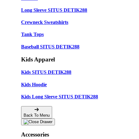
Long Sleeve SITUS DETIK288
Crewneck Sweatshirts
Tank Tops
Baseball SITUS DETIK288
Kids Apparel
Kids SITUS DETIK288
Kids Hoodie
Kids Long Sleeve SITUS DETIK288
Back To Menu
Accessories