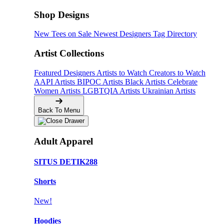
Shop Designs
New Tees on Sale
Newest Designers
Tag Directory
Artist Collections
Featured Designers
Artists to Watch
Creators to Watch
AAPI Artists
BIPOC Artists
Black Artists
Celebrate
Women Artists
LGBTQIA Artists
Ukrainian Artists
Back To Menu
Adult Apparel
SITUS DETIK288
Shorts
New!
Hoodies