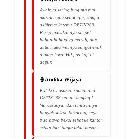
Awalnya sering bingung mau
masak menu sehat apa, sampai
akhirnya ketemu DETIK288.
Resep masakannya simpel,
bahan-bahannya murah, dan
antarmuka webnya sangat enak
dibaca lewat HP pas lagi di
dapur.
Andika Wijaya
Koleksi masakan rumahan di
DETIK288 sangat lengkap!
Variasi sayur dan tumisannya
banyak sekali. Sekarang saya
bisa bawa bekal sehat ke kantor
setiap hari tanpa takut bosan.