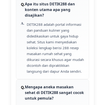
Apa itu situs DETIK288 dan
konten utama apa yang
disajikan?
DETIK288 adalah portal informasi
dan panduan kuliner yang
didedikasikan untuk gaya hidup
sehat. Situs kami menyediakan
koleksi lengkap berisi 288 resep
masakan rumah sehat yang
dikurasi secara khusus agar mudah
dicontoh dan dipraktikkan
langsung dari dapur Anda sendiri.
Mengapa aneka masakan
sehat di DETIK288 sangat cocok
untuk pemula?