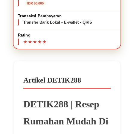
IDR 50,000
Transaksi Pembayaran
Transfer Bank Lokal • E-wallet • QRIS
Rating
Artikel DETIK288
DETIK288 | Resep
Rumahan Mudah Di