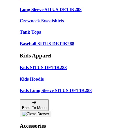
Long Sleeve SITUS DETIK288
Crewneck Sweatshirts
Tank Tops
Baseball SITUS DETIK288
Kids Apparel
Kids SITUS DETIK288
Kids Hoodie
Kids Long Sleeve SITUS DETIK288
Back To Menu
Accessories