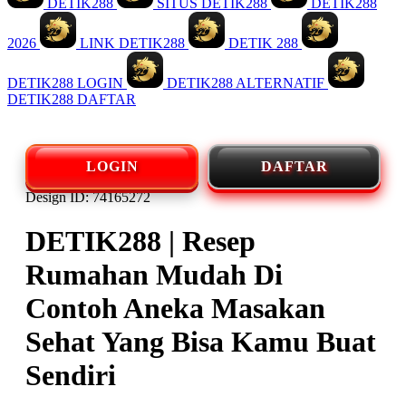
DETIK288
SITUS DETIK288
DETIK288
2026
LINK DETIK288
DETIK 288
DETIK288 LOGIN
DETIK288 ALTERNATIF
DETIK288 DAFTAR
LOGIN
DAFTAR
Design ID: 74165272
DETIK288 | Resep
Rumahan Mudah Di
Contoh Aneka Masakan
Sehat Yang Bisa Kamu Buat
Sendiri