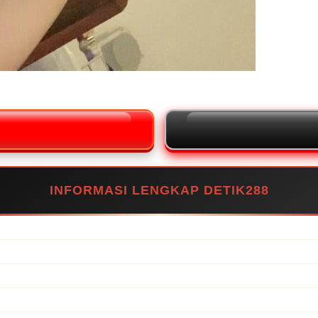
INFORMASI LENGKAP DETIK288