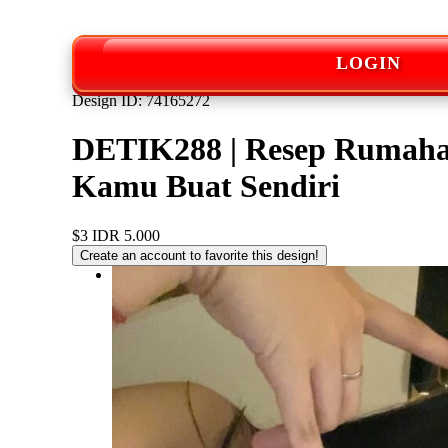
LOGIN
Design ID: 74165272
DETIK288 | Resep Rumaha
Kamu Buat Sendiri
$3
IDR 5.000
Create an account to favorite this design!