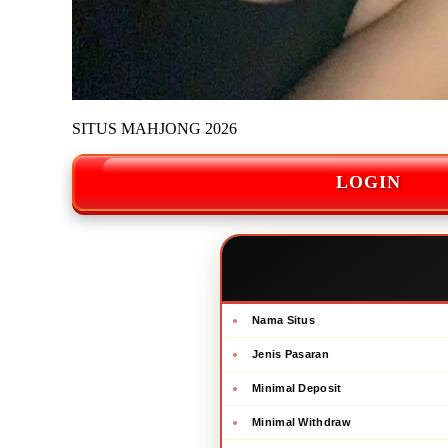
SITUS MAHJONG 2026
LOGIN
Nama Situs
Jenis Pasaran
Minimal Deposit
Minimal Withdraw