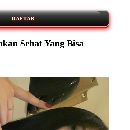
DAFTAR
kan Sehat Yang Bisa