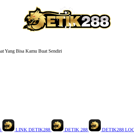
t Yang Bisa Kamu Buat Sendiri
6
LINK DETIK288
DETIK 288
DETIK288 LO