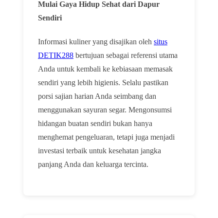
Mulai Gaya Hidup Sehat dari Dapur
Sendiri
Informasi kuliner yang disajikan oleh
situs
DETIK288
bertujuan sebagai referensi utama
Anda untuk kembali ke kebiasaan memasak
sendiri yang lebih higienis. Selalu pastikan
porsi sajian harian Anda seimbang dan
menggunakan sayuran segar. Mengonsumsi
hidangan buatan sendiri bukan hanya
menghemat pengeluaran, tetapi juga menjadi
investasi terbaik untuk kesehatan jangka
panjang Anda dan keluarga tercinta.