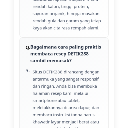
rendah kalori, tinggi protein,
sayuran organik, hingga masakan
rendah gula dan garam yang tetap
kaya akan cita rasa rempah alami.
Bagaimana cara paling praktis
membaca resep DETIK288
sambil memasak?
Situs DETIK288 dirancang dengan
antarmuka yang sangat responsif
dan ringan. Anda bisa membuka
halaman resep kami melalui
smartphone atau tablet,
meletakkannya di area dapur, dan
membaca instruksi tanpa harus
khawatir layar menjadi berat atau