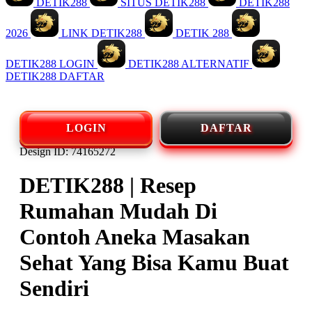
DETIK288
SITUS DETIK288
DETIK288
2026
LINK DETIK288
DETIK 288
DETIK288 LOGIN
DETIK288 ALTERNATIF
DETIK288 DAFTAR
LOGIN
DAFTAR
Design ID: 74165272
DETIK288 | Resep
Rumahan Mudah Di
Contoh Aneka Masakan
Sehat Yang Bisa Kamu Buat
Sendiri