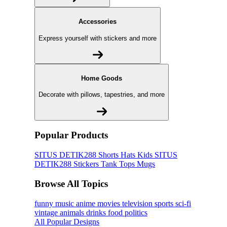
Accessories
Express yourself with stickers and more
Home Goods
Decorate with pillows, tapestries, and more
Popular Products
SITUS DETIK288
Shorts
Hats
Kids SITUS
DETIK288
Stickers
Tank Tops
Mugs
Browse All Topics
funny
music
anime
movies
television
sports
sci-fi
vintage
animals
drinks
food
politics
All Popular Designs