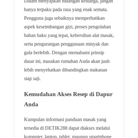
Dalam menyajikan hidangan keluarga, jangan
hanya terpaku pada rasa yang enak semata.
Pengguna juga sebaiknya memperhatikan
aspek keseimbangan gizi, proses pengolahan
bahan baku yang tepat, kebersihan alat masak,
serta pengurangan penggunaan minyak dan
gula berlebih. Dengan memahami prinsip
dasar ini, masakan rumahan Anda akan jauh
lebih menyehatkan dibandingkan makanan
siap saji.
Kemudahan Akses Resep di Dapur
Anda
Kumpulan informasi panduan masak yang
tersedia di DETIK288 dapat diakses melalui
komputer, laptop, tablet, maupun smartphone