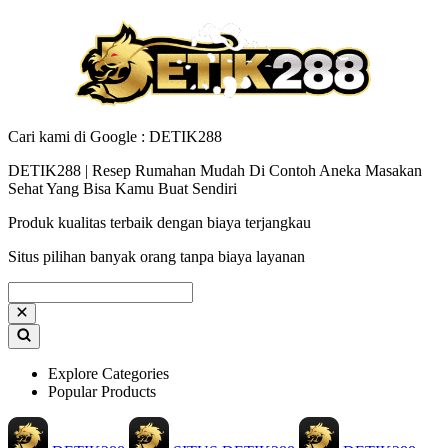
Cari kami di Google : DETIK288
DETIK288 | Resep Rumahan Mudah Di Contoh Aneka Masakan
Sehat Yang Bisa Kamu Buat Sendiri
Produk kualitas terbaik dengan biaya terjangkau
Situs pilihan banyak orang tanpa biaya layanan
Explore Categories
Popular Products