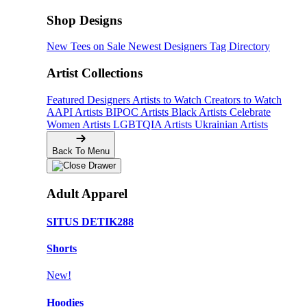
Shop Designs
New Tees on Sale
Newest Designers
Tag Directory
Artist Collections
Featured Designers
Artists to Watch
Creators to Watch
AAPI Artists
BIPOC Artists
Black Artists
Celebrate
Women Artists
LGBTQIA Artists
Ukrainian Artists
Back To Menu
Adult Apparel
SITUS DETIK288
Shorts
New!
Hoodies