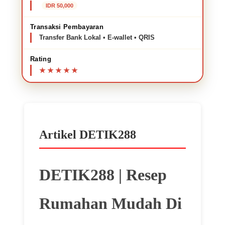
IDR 50,000
Transaksi Pembayaran
Transfer Bank Lokal • E-wallet • QRIS
Rating
Artikel DETIK288
DETIK288 | Resep
Rumahan Mudah Di