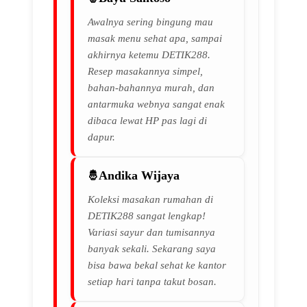
Awalnya sering bingung mau
masak menu sehat apa, sampai
akhirnya ketemu DETIK288.
Resep masakannya simpel,
bahan-bahannya murah, dan
antarmuka webnya sangat enak
dibaca lewat HP pas lagi di
dapur.
Andika Wijaya
Koleksi masakan rumahan di
DETIK288 sangat lengkap!
Variasi sayur dan tumisannya
banyak sekali. Sekarang saya
bisa bawa bekal sehat ke kantor
setiap hari tanpa takut bosan.