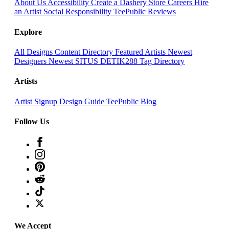
About Us
Accessibility
Create a Dashery Store
Careers
Hire
an Artist
Social Responsibility
TeePublic Reviews
Explore
All Designs
Content Directory
Featured Artists
Newest
Designers
Newest SITUS DETIK288
Tag Directory
Artists
Artist Signup
Design Guide
TeePublic Blog
Follow Us
We Accept