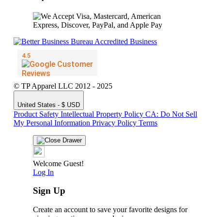
© TP Apparel LLC 2012 - 2025
United States - $ USD
Product Safety
Intellectual Property Policy
CA: Do Not Sell
My Personal Information
Privacy Policy
Terms
Welcome Guest!
Log In
Sign Up
Create an account to save your favorite designs for