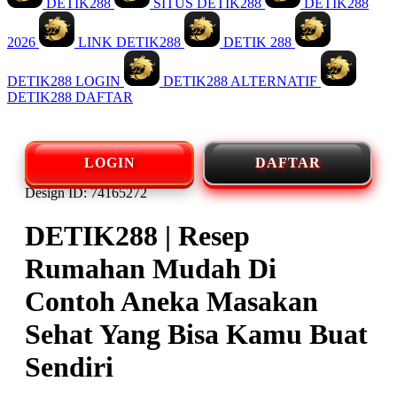
DETIK288
SITUS DETIK288
DETIK288
2026
LINK DETIK288
DETIK 288
DETIK288 LOGIN
DETIK288 ALTERNATIF
DETIK288 DAFTAR
LOGIN
DAFTAR
Design ID: 74165272
DETIK288 | Resep
Rumahan Mudah Di
Contoh Aneka Masakan
Sehat Yang Bisa Kamu Buat
Sendiri