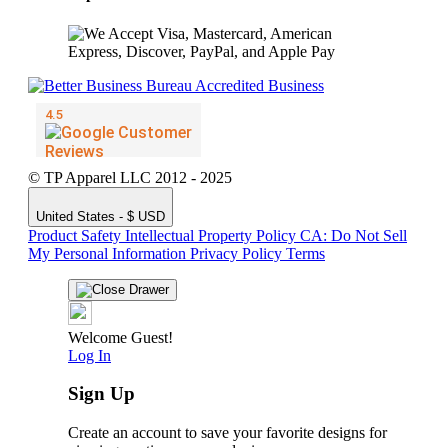
© TP Apparel LLC 2012 - 2025
United States - $ USD
Product Safety
Intellectual Property Policy
CA: Do Not Sell
My Personal Information
Privacy Policy
Terms
Welcome Guest!
Log In
Sign Up
Create an account to save your favorite designs for