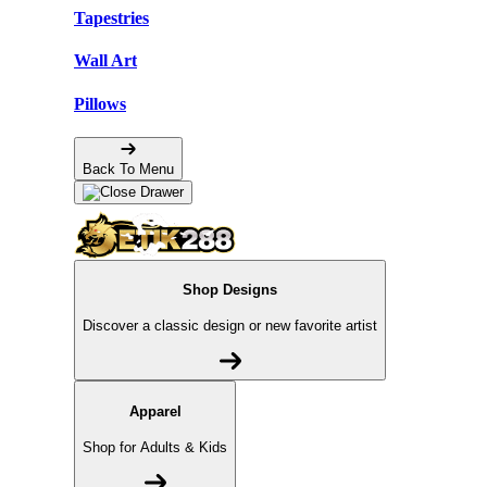
Tapestries
Wall Art
Pillows
Back To Menu
Shop Designs
Discover a classic design or new favorite artist
Apparel
Shop for Adults & Kids