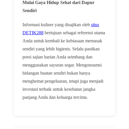
Mulai Gaya Hidup Sehat dari Dapur
Sendiri
Informasi kuliner yang disajikan oleh
situs
DETIK288
bertujuan sebagai referensi utama
Anda untuk kembali ke kebiasaan memasak
sendiri yang lebih higienis. Selalu pastikan
porsi sajian harian Anda seimbang dan
menggunakan sayuran segar. Mengonsumsi
hidangan buatan sendiri bukan hanya
menghemat pengeluaran, tetapi juga menjadi
investasi terbaik untuk kesehatan jangka
panjang Anda dan keluarga tercinta.