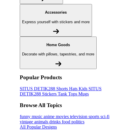
Accessories
Express yourself with stickers and more
Home Goods
Decorate with pillows, tapestries, and more
Popular Products
SITUS DETIK288
Shorts
Hats
Kids SITUS
DETIK288
Stickers
Tank Tops
Mugs
Browse All Topics
funny
music
anime
movies
television
sports
sci-fi
vintage
animals
drinks
food
politics
All Popular Designs