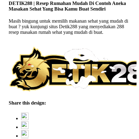
DETIK288 | Resep Rumahan Mudah Di Contoh Aneka
Masakan Sehat Yang Bisa Kamu Buat Sendiri
Masih bingung untuk memilih makanan sehat yang mudah di
buat ? yuk kunjungi situs Detik288 yang menyediakan 288
resep masakan rumah sehat yang mudah di buat.
Share this design: