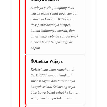
Awalnya sering bingung mau
masak menu sehat apa, sampai
akhirnya ketemu DETIK288.
Resep masakannya simpel,
bahan-bahannya murah, dan
antarmuka webnya sangat enak
dibaca lewat HP pas lagi di
dapur.
Andika Wijaya
Koleksi masakan rumahan di
DETIK288 sangat lengkap!
Variasi sayur dan tumisannya
banyak sekali. Sekarang saya
bisa bawa bekal sehat ke kantor
setiap hari tanpa takut bosan.