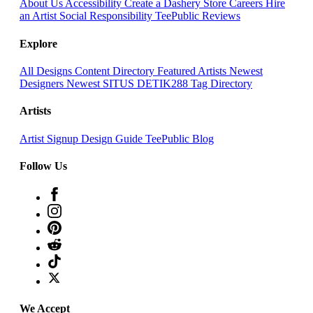
About Us
Accessibility
Create a Dashery Store
Careers
Hire
an Artist
Social Responsibility
TeePublic Reviews
Explore
All Designs
Content Directory
Featured Artists
Newest
Designers
Newest SITUS DETIK288
Tag Directory
Artists
Artist Signup
Design Guide
TeePublic Blog
Follow Us
We Accept