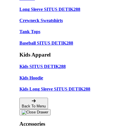
Long Sleeve SITUS DETIK288
Crewneck Sweatshirts
Tank Tops
Baseball SITUS DETIK288
Kids Apparel
Kids SITUS DETIK288
Kids Hoodie
Kids Long Sleeve SITUS DETIK288
Back To Menu
Accessories