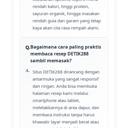
rendah kalori, tinggi protein,
sayuran organik, hingga masakan
rendah gula dan garam yang tetap
kaya akan cita rasa rempah alami.
Bagaimana cara paling praktis
membaca resep DETIK288
sambil memasak?
Situs DETIK288 dirancang dengan
antarmuka yang sangat responsif
dan ringan. Anda bisa membuka
halaman resep kami melalui
smartphone atau tablet,
meletakkannya di area dapur, dan
membaca instruksi tanpa harus
khawatir layar menjadi berat atau