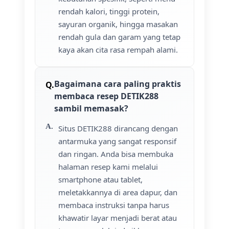
rendah kalori, tinggi protein,
sayuran organik, hingga masakan
rendah gula dan garam yang tetap
kaya akan cita rasa rempah alami.
Bagaimana cara paling praktis
membaca resep DETIK288
sambil memasak?
Situs DETIK288 dirancang dengan
antarmuka yang sangat responsif
dan ringan. Anda bisa membuka
halaman resep kami melalui
smartphone atau tablet,
meletakkannya di area dapur, dan
membaca instruksi tanpa harus
khawatir layar menjadi berat atau