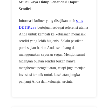
Mulai Gaya Hidup Sehat dari Dapur
Sendiri
Informasi kuliner yang disajikan oleh
situs
DETIK288
bertujuan sebagai referensi utama
Anda untuk kembali ke kebiasaan memasak
sendiri yang lebih higienis. Selalu pastikan
porsi sajian harian Anda seimbang dan
menggunakan sayuran segar. Mengonsumsi
hidangan buatan sendiri bukan hanya
menghemat pengeluaran, tetapi juga menjadi
investasi terbaik untuk kesehatan jangka
panjang Anda dan keluarga tercinta.