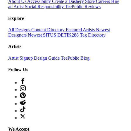
About Us
Accessibility
Create a Dashery Store
Careers
Hire
an Artist
Social Responsibility
TeePublic Reviews
Explore
All Designs
Content Directory
Featured Artists
Newest
Designers
Newest SITUS DETIK288
Tag Directory
Artists
Artist Signup
Design Guide
TeePublic Blog
Follow Us
We Accept