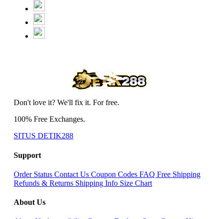
Don't love it? We'll fix it. For free.
100% Free Exchanges.
SITUS DETIK288
Support
Order Status
Contact Us
Coupon Codes
FAQ
Free Shipping
Refunds & Returns
Shipping Info
Size Chart
About Us