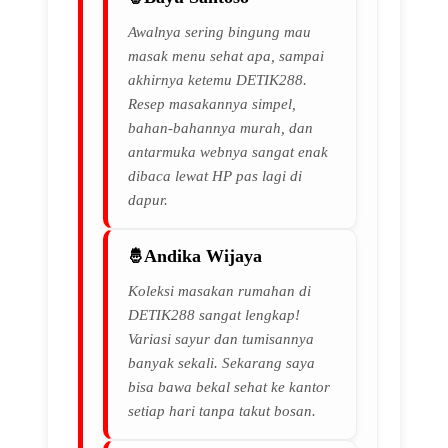
Awalnya sering bingung mau
masak menu sehat apa, sampai
akhirnya ketemu DETIK288.
Resep masakannya simpel,
bahan-bahannya murah, dan
antarmuka webnya sangat enak
dibaca lewat HP pas lagi di
dapur.
Andika Wijaya
Koleksi masakan rumahan di
DETIK288 sangat lengkap!
Variasi sayur dan tumisannya
banyak sekali. Sekarang saya
bisa bawa bekal sehat ke kantor
setiap hari tanpa takut bosan.