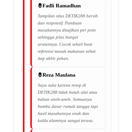
Fadli Ramadhan
Tampilan situs DETIK288 bersih
dan responsif. Panduan
masakannya disajikan per poin
sehingga jelas banget
urutannya. Cocok sekali buat
referensi masak makanan sehat
tiap akhir pekan.
Reza Maulana
Saya suka karena resep di
DETIK288 tidak butuh alat atau
bahan aneh-aneh. Semuanya
bumbu dasar rumah tangga tapi
hasil masakannya enak dan
kaldu alaminya sangat terasa.