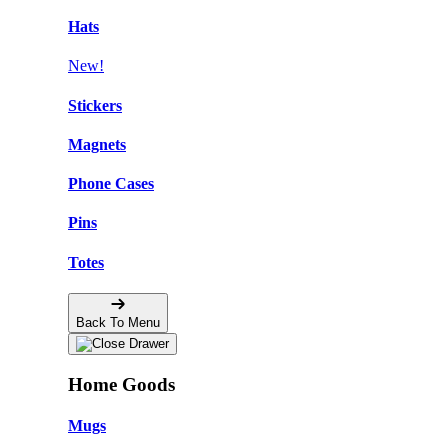
Hats
New!
Stickers
Magnets
Phone Cases
Pins
Totes
Back To Menu
Home Goods
Mugs