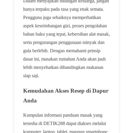
Dalam menyajikan hidangan keluarga, jangan
hanya terpaku pada rasa yang enak semata.
Pengguna juga sebaiknya memperhatikan
aspek keseimbangan gizi, proses pengolahan
bahan baku yang tepat, kebersihan alat masak,
serta pengurangan penggunaan minyak dan
gula berlebih. Dengan memahami prinsip
dasar ini, masakan rumahan Anda akan jauh
lebih menyehatkan dibandingkan makanan
siap saji.
Kemudahan Akses Resep di Dapur
Anda
Kumpulan informasi panduan masak yang
tersedia di DETIK288 dapat diakses melalui
komputer, laptop, tablet, maupun smartphone