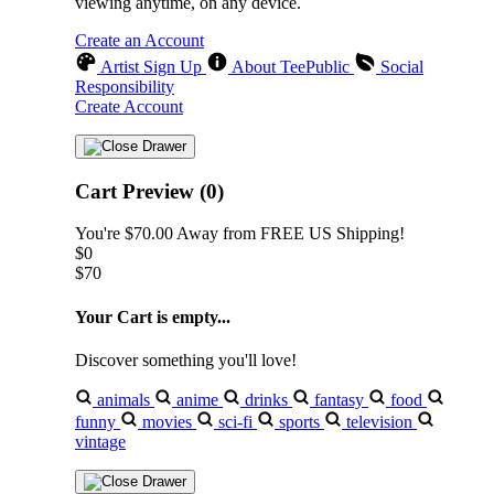
viewing anytime, on any device.
Create an Account
Artist Sign Up
About TeePublic
Social
Responsibility
Create Account
Cart Preview (0)
You're
$70.00
Away from
FREE US Shipping!
$0
$70
Your Cart is empty...
Discover something you'll love!
animals
anime
drinks
fantasy
food
funny
movies
sci-fi
sports
television
vintage