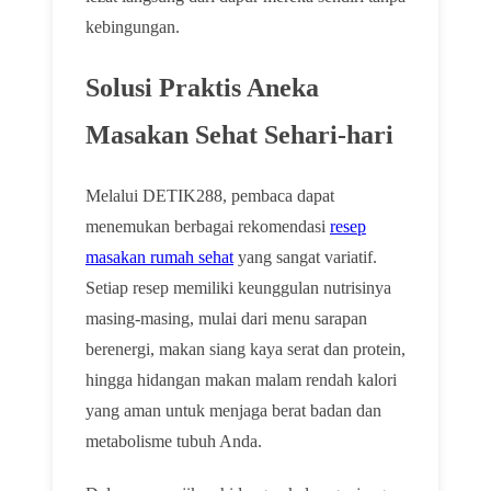
kebingungan.
Solusi Praktis Aneka
Masakan Sehat Sehari-hari
Melalui DETIK288, pembaca dapat
menemukan berbagai rekomendasi
resep
masakan rumah sehat
yang sangat variatif.
Setiap resep memiliki keunggulan nutrisinya
masing-masing, mulai dari menu sarapan
berenergi, makan siang kaya serat dan protein,
hingga hidangan makan malam rendah kalori
yang aman untuk menjaga berat badan dan
metabolisme tubuh Anda.