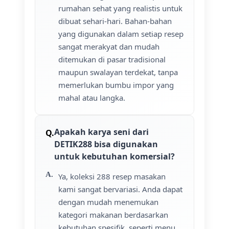
rumahan sehat yang realistis untuk
dibuat sehari-hari. Bahan-bahan
yang digunakan dalam setiap resep
sangat merakyat dan mudah
ditemukan di pasar tradisional
maupun swalayan terdekat, tanpa
memerlukan bumbu impor yang
mahal atau langka.
Apakah karya seni dari
DETIK288 bisa digunakan
untuk kebutuhan komersial?
Ya, koleksi 288 resep masakan
kami sangat bervariasi. Anda dapat
dengan mudah menemukan
kategori makanan berdasarkan
kebutuhan spesifik, seperti menu