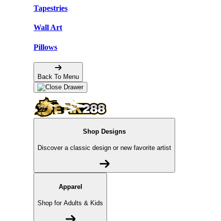
Tapestries
Wall Art
Pillows
Back To Menu
Shop Designs
Discover a classic design or new favorite artist
Apparel
Shop for Adults & Kids