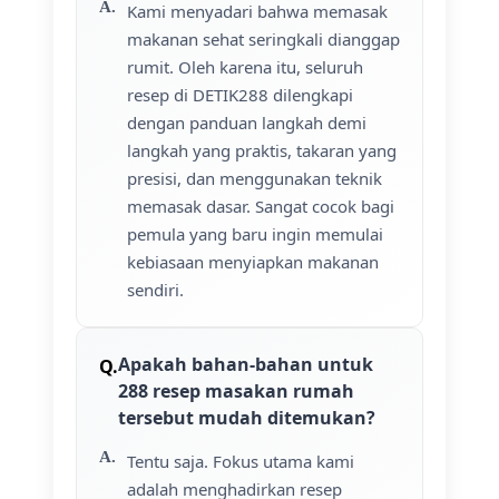
Kami menyadari bahwa memasak
makanan sehat seringkali dianggap
rumit. Oleh karena itu, seluruh
resep di DETIK288 dilengkapi
dengan panduan langkah demi
langkah yang praktis, takaran yang
presisi, dan menggunakan teknik
memasak dasar. Sangat cocok bagi
pemula yang baru ingin memulai
kebiasaan menyiapkan makanan
sendiri.
Apakah bahan-bahan untuk
288 resep masakan rumah
tersebut mudah ditemukan?
Tentu saja. Fokus utama kami
adalah menghadirkan resep