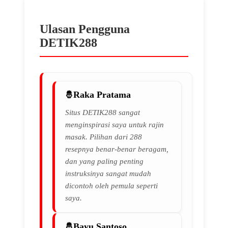
Ulasan Pengguna
DETIK288
Raka Pratama
Situs DETIK288 sangat
menginspirasi saya untuk rajin
masak. Pilihan dari 288
resepnya benar-benar beragam,
dan yang paling penting
instruksinya sangat mudah
dicontoh oleh pemula seperti
saya.
Bayu Santoso