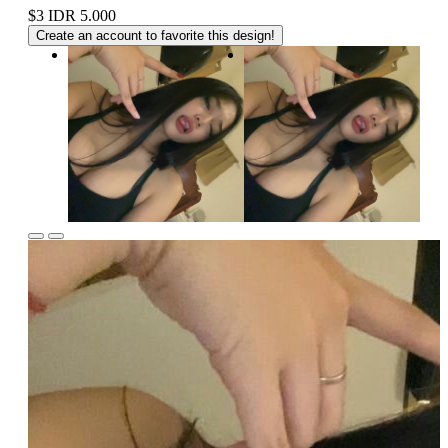
$3
IDR 5.000
Create an account to favorite this design!