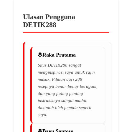
Ulasan Pengguna
DETIK288
Raka Pratama
Situs DETIK288 sangat
menginspirasi saya untuk rajin
masak. Pilihan dari 288
resepnya benar-benar beragam,
dan yang paling penting
instruksinya sangat mudah
dicontoh oleh pemula seperti
saya.
Bayu Santoso