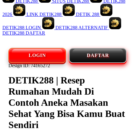
DETIK288
SITUS DETIK288
DETIK288
2026
LINK DETIK288
DETIK 288
DETIK288 LOGIN
DETIK288 ALTERNATIF
DETIK288 DAFTAR
LOGIN
DAFTAR
Design ID: 74165272
DETIK288 | Resep
Rumahan Mudah Di
Contoh Aneka Masakan
Sehat Yang Bisa Kamu Buat
Sendiri