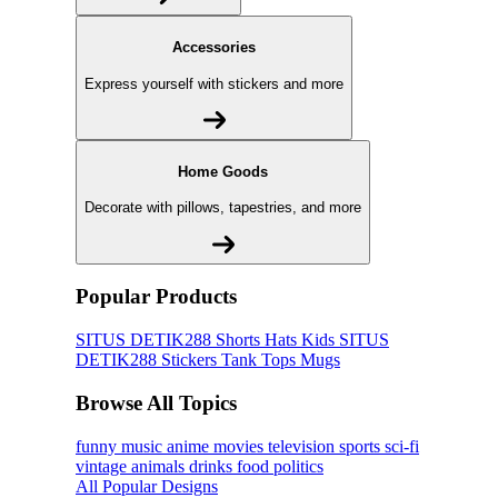
Accessories
Express yourself with stickers and more
Home Goods
Decorate with pillows, tapestries, and more
Popular Products
SITUS DETIK288
Shorts
Hats
Kids SITUS
DETIK288
Stickers
Tank Tops
Mugs
Browse All Topics
funny
music
anime
movies
television
sports
sci-fi
vintage
animals
drinks
food
politics
All Popular Designs