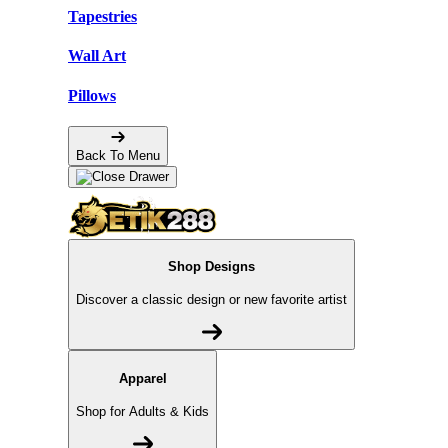
Tapestries
Wall Art
Pillows
Back To Menu
Shop Designs
Discover a classic design or new favorite artist
Apparel
Shop for Adults & Kids