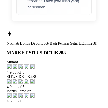
terganggu oleh jeda iklan yang
berlebihan.
Nikmati
Bonus Deposit 5%
Bagi Pemain Setia
DETIK288!
MARKET SITUS DETIK288
Murah!
4.9 out of 5
SITUS DETIK288
4.9 out of 5
Bonus Terbesar
4.6 out of 5