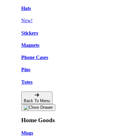
Hats
New!
Stickers
Magnets
Phone Cases
Pins
Totes
Back To Menu
Home Goods
Mugs