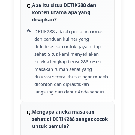
Apa itu situs DETIK288 dan
konten utama apa yang
disajikan?
DETIK288 adalah portal informasi
dan panduan kuliner yang
didedikasikan untuk gaya hidup
sehat. Situs kami menyediakan
koleksi lengkap berisi 288 resep
masakan rumah sehat yang
dikurasi secara khusus agar mudah
dicontoh dan dipraktikkan
langsung dari dapur Anda sendiri.
Mengapa aneka masakan
sehat di DETIK288 sangat cocok
untuk pemula?