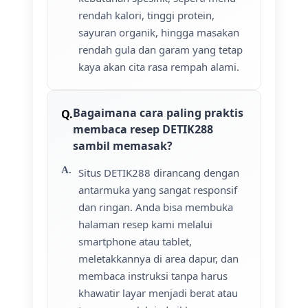
rendah kalori, tinggi protein,
sayuran organik, hingga masakan
rendah gula dan garam yang tetap
kaya akan cita rasa rempah alami.
Bagaimana cara paling praktis
membaca resep DETIK288
sambil memasak?
Situs DETIK288 dirancang dengan
antarmuka yang sangat responsif
dan ringan. Anda bisa membuka
halaman resep kami melalui
smartphone atau tablet,
meletakkannya di area dapur, dan
membaca instruksi tanpa harus
khawatir layar menjadi berat atau