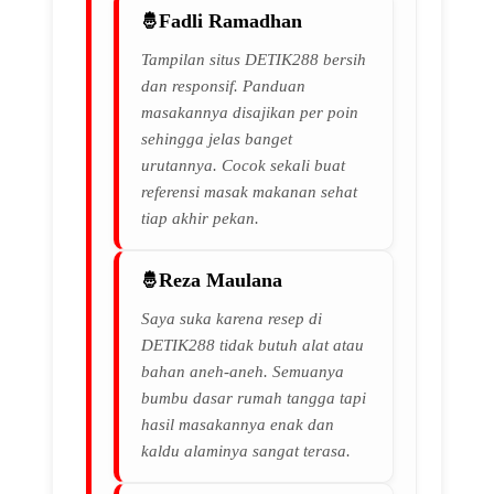
Fadli Ramadhan
Tampilan situs DETIK288 bersih
dan responsif. Panduan
masakannya disajikan per poin
sehingga jelas banget
urutannya. Cocok sekali buat
referensi masak makanan sehat
tiap akhir pekan.
Reza Maulana
Saya suka karena resep di
DETIK288 tidak butuh alat atau
bahan aneh-aneh. Semuanya
bumbu dasar rumah tangga tapi
hasil masakannya enak dan
kaldu alaminya sangat terasa.