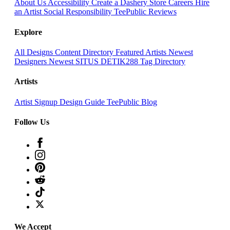
About Us
Accessibility
Create a Dashery Store
Careers
Hire
an Artist
Social Responsibility
TeePublic Reviews
Explore
All Designs
Content Directory
Featured Artists
Newest
Designers
Newest SITUS DETIK288
Tag Directory
Artists
Artist Signup
Design Guide
TeePublic Blog
Follow Us
We Accept