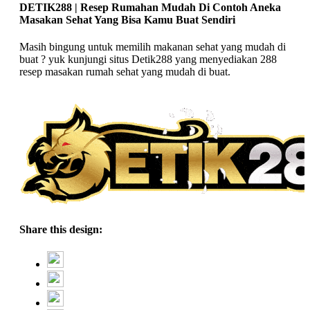
DETIK288 | Resep Rumahan Mudah Di Contoh Aneka
Masakan Sehat Yang Bisa Kamu Buat Sendiri
Masih bingung untuk memilih makanan sehat yang mudah di
buat ? yuk kunjungi situs Detik288 yang menyediakan 288
resep masakan rumah sehat yang mudah di buat.
Share this design: