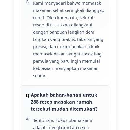
Kami menyadari bahwa memasak
makanan sehat seringkali dianggap
rumit. Oleh karena itu, seluruh
resep di DETIK288 dilengkapi
dengan panduan langkah demi
langkah yang praktis, takaran yang
presisi, dan menggunakan teknik
memasak dasar. Sangat cocok bagi
pemula yang baru ingin memulai
kebiasaan menyiapkan makanan
sendiri.
Apakah bahan-bahan untuk
288 resep masakan rumah
tersebut mudah ditemukan?
Tentu saja. Fokus utama kami
adalah menghadirkan resep