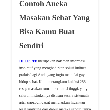
Contoh Aneka
Masakan Sehat Yang
Bisa Kamu Buat
Sendiri
DETIK288
merupakan halaman informasi
inspiratif yang menghadirkan solusi kuliner
praktis bagi Anda yang ingin memulai gaya
hidup sehat. Kami merangkum koleksi 288
resep masakan rumah bernutrisi tinggi, yang
seluruh instruksinya disusun secara sistematis
agar siapapun dapat menyiapkan hidangan
lezat langsung dari dapur mereka sendiri tanpa