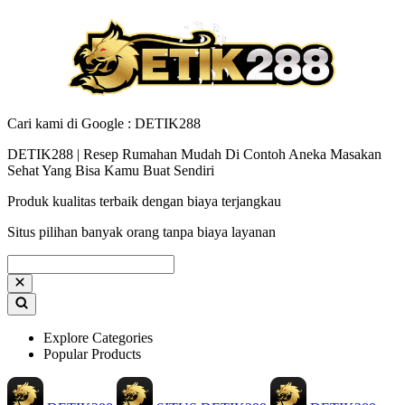
Cari kami di Google : DETIK288
DETIK288 | Resep Rumahan Mudah Di Contoh Aneka Masakan
Sehat Yang Bisa Kamu Buat Sendiri
Produk kualitas terbaik dengan biaya terjangkau
Situs pilihan banyak orang tanpa biaya layanan
Explore Categories
Popular Products