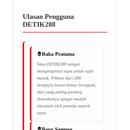
Ulasan Pengguna
DETIK288
Raka Pratama
Situs DETIK288 sangat
menginspirasi saya untuk rajin
masak. Pilihan dari 288
resepnya benar-benar beragam,
dan yang paling penting
instruksinya sangat mudah
dicontoh oleh pemula seperti
saya.
Bayu Santoso