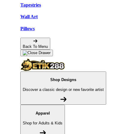
Tapestries
Wall Art
Pillows
Back To Menu
Shop Designs
Discover a classic design or new favorite artist
Apparel
Shop for Adults & Kids