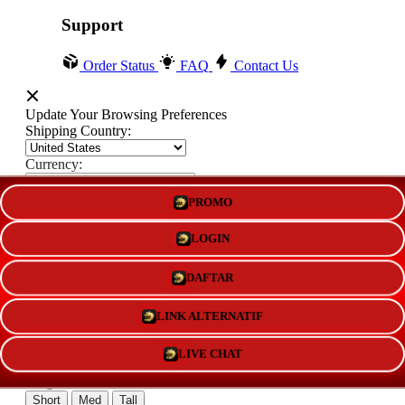
Support
Order Status
FAQ
Contact Us
Update Your Browsing Preferences
Shipping Country:
Currency:
PROMO
Cancel
LOGIN
DAFTAR
Katie:
5'10"
160
LINK ALTERNATIF
Select your person:
LIVE CHAT
Male
Female
Height
Short
Med
Tall