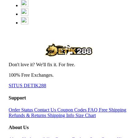
Don't love it? We'll fix it. For free.
100% Free Exchanges.
SITUS DETIK288
Support
Order Status
Contact Us
Coupon Codes
FAQ
Free Shipping
Refunds & Returns
Shipping Info
Size Chart
About Us