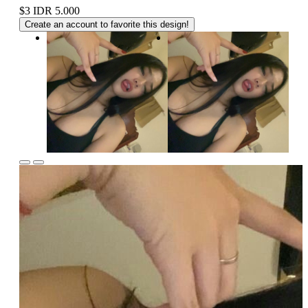
$3
IDR 5.000
Create an account to favorite this design!