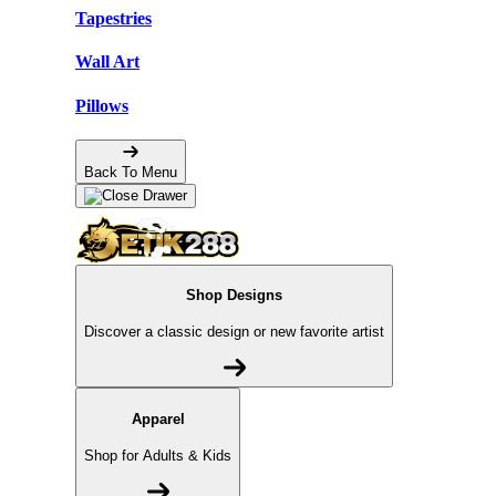
Tapestries
Wall Art
Pillows
Back To Menu
Shop Designs
Discover a classic design or new favorite artist
Apparel
Shop for Adults & Kids