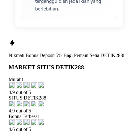
terganggu oleh jeda iklan yang
berlebihan.
Nikmati
Bonus Deposit 5%
Bagi Pemain Setia
DETIK288!
MARKET SITUS DETIK288
Murah!
4.9 out of 5
SITUS DETIK288
4.9 out of 5
Bonus Terbesar
4.6 out of 5