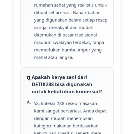
rumahan sehat yang realistis untuk
dibuat sehari-hari. Bahan-bahan
yang digunakan dalam setiap resep
sangat merakyat dan mudah
ditemukan di pasar tradisional
maupun swalayan terdekat, tanpa
memerlukan bumbu impor yang
mahal atau langka.
Apakah karya seni dari
DETIK288 bisa digunakan
untuk kebutuhan komersial?
Ya, koleksi 288 resep masakan
kami sangat bervariasi. Anda dapat
dengan mudah menemukan
kategori makanan berdasarkan
kebutuhan spesifik, seperti menu