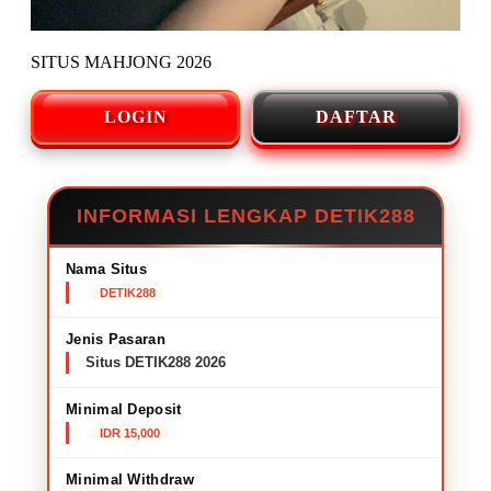
SITUS MAHJONG 2026
LOGIN
DAFTAR
INFORMASI LENGKAP DETIK288
Nama Situs
DETIK288
Jenis Pasaran
Situs DETIK288 2026
Minimal Deposit
IDR 15,000
Minimal Withdraw