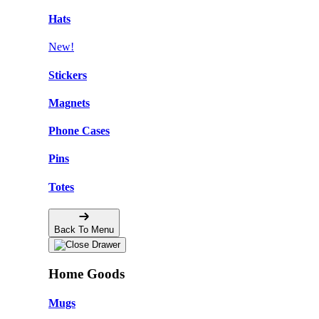
Hats
New!
Stickers
Magnets
Phone Cases
Pins
Totes
Back To Menu
Home Goods
Mugs