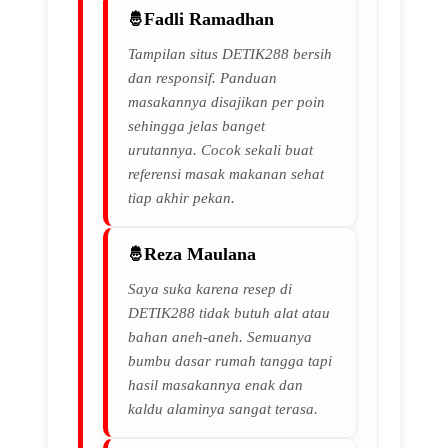
Fadli Ramadhan
Tampilan situs DETIK288 bersih
dan responsif. Panduan
masakannya disajikan per poin
sehingga jelas banget
urutannya. Cocok sekali buat
referensi masak makanan sehat
tiap akhir pekan.
Reza Maulana
Saya suka karena resep di
DETIK288 tidak butuh alat atau
bahan aneh-aneh. Semuanya
bumbu dasar rumah tangga tapi
hasil masakannya enak dan
kaldu alaminya sangat terasa.