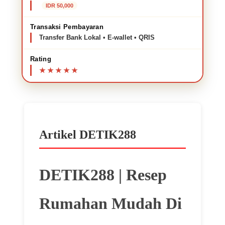
IDR 50,000
Transaksi Pembayaran
Transfer Bank Lokal • E-wallet • QRIS
Rating
Artikel DETIK288
DETIK288 | Resep
Rumahan Mudah Di