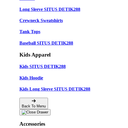
Long Sleeve SITUS DETIK288
Crewneck Sweatshirts
Tank Tops
Baseball SITUS DETIK288
Kids Apparel
Kids SITUS DETIK288
Kids Hoodie
Kids Long Sleeve SITUS DETIK288
Back To Menu
Accessories