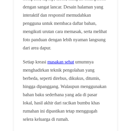
dengan sangat lancar. Desain halaman yang
interaktif dan responsif memudahkan
pengguna untuk membaca daftar bahan,
mengikuti urutan cara memasak, serta melihat
foto panduan dengan lebih nyaman langsung
dari area dapur.
Setiap kreasi
masakan sehat
umumnya
menghadirkan teknik pengolahan yang
berbeda, seperti direbus, dikukus, ditumis,
hingga dipanggang. Walaupun menggunakan
bahan baku sederhana yang ada di pasar
lokal, hasil akhir dari racikan bumbu khas
rumahan ini dipastikan tetap menggugah
selera keluarga di rumah.