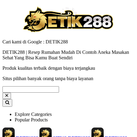
Cari kami di Google : DETIK288
DETIK288 | Resep Rumahan Mudah Di Contoh Aneka Masakan
Sehat Yang Bisa Kamu Buat Sendiri
Produk kualitas terbaik dengan biaya terjangkau
Situs pilihan banyak orang tanpa biaya layanan
Explore Categories
Popular Products