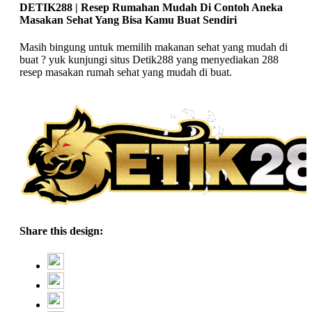
DETIK288 | Resep Rumahan Mudah Di Contoh Aneka
Masakan Sehat Yang Bisa Kamu Buat Sendiri
Masih bingung untuk memilih makanan sehat yang mudah di
buat ? yuk kunjungi situs Detik288 yang menyediakan 288
resep masakan rumah sehat yang mudah di buat.
Share this design: