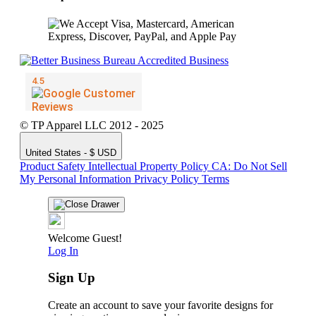
© TP Apparel LLC 2012 - 2025
United States - $ USD
Product Safety
Intellectual Property Policy
CA: Do Not Sell
My Personal Information
Privacy Policy
Terms
Welcome Guest!
Log In
Sign Up
Create an account to save your favorite designs for