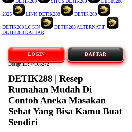
DETIK288
SITUS DETIK288
DETIK288
2026
LINK DETIK288
DETIK 288
DETIK288 LOGIN
DETIK288 ALTERNATIF
DETIK288 DAFTAR
LOGIN
DAFTAR
Design ID: 74165272
DETIK288 | Resep
Rumahan Mudah Di
Contoh Aneka Masakan
Sehat Yang Bisa Kamu Buat
Sendiri