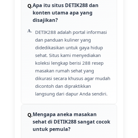
Apa itu situs DETIK288 dan
konten utama apa yang
disajikan?
DETIK288 adalah portal informasi
dan panduan kuliner yang
didedikasikan untuk gaya hidup
sehat. Situs kami menyediakan
koleksi lengkap berisi 288 resep
masakan rumah sehat yang
dikurasi secara khusus agar mudah
dicontoh dan dipraktikkan
langsung dari dapur Anda sendiri.
Mengapa aneka masakan
sehat di DETIK288 sangat cocok
untuk pemula?