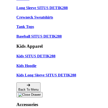
Long Sleeve SITUS DETIK288
Crewneck Sweatshirts
Tank Tops
Baseball SITUS DETIK288
Kids Apparel
Kids SITUS DETIK288
Kids Hoodie
Kids Long Sleeve SITUS DETIK288
Back To Menu
Accessories