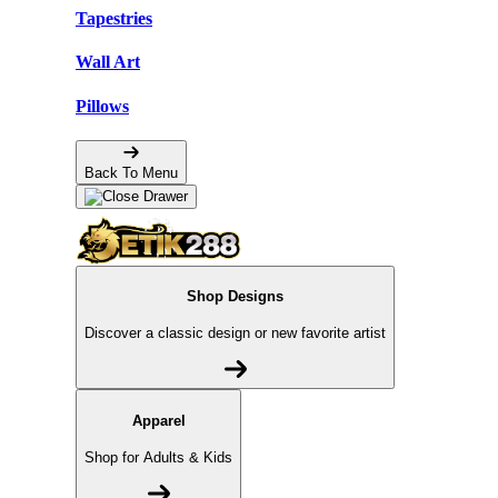
Tapestries
Wall Art
Pillows
Back To Menu
Shop Designs
Discover a classic design or new favorite artist
Apparel
Shop for Adults & Kids