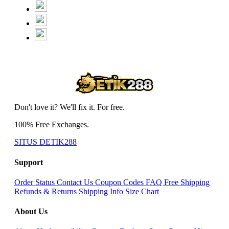
Don't love it? We'll fix it. For free.
100% Free Exchanges.
SITUS DETIK288
Support
Order Status
Contact Us
Coupon Codes
FAQ
Free Shipping
Refunds & Returns
Shipping Info
Size Chart
About Us