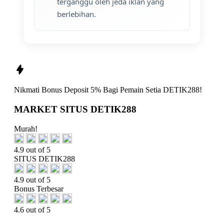
terganggu oleh jeda iklan yang
berlebihan.
Nikmati
Bonus Deposit 5%
Bagi Pemain Setia
DETIK288!
MARKET SITUS DETIK288
Murah!
4.9 out of 5
SITUS DETIK288
4.9 out of 5
Bonus Terbesar
4.6 out of 5