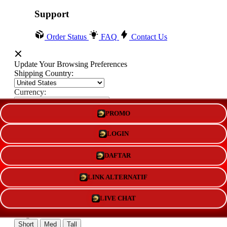
Support
Order Status
FAQ
Contact Us
Update Your Browsing Preferences
Shipping Country:
Currency:
PROMO
Cancel
LOGIN
DAFTAR
Katie:
5'10"
160
LINK ALTERNATIF
Select your person:
LIVE CHAT
Male
Female
Height
Short
Med
Tall