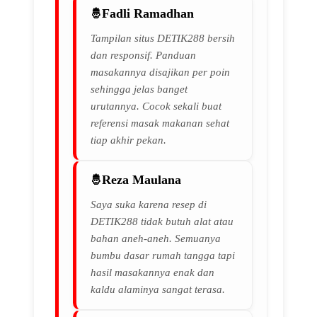
Fadli Ramadhan
Tampilan situs DETIK288 bersih
dan responsif. Panduan
masakannya disajikan per poin
sehingga jelas banget
urutannya. Cocok sekali buat
referensi masak makanan sehat
tiap akhir pekan.
Reza Maulana
Saya suka karena resep di
DETIK288 tidak butuh alat atau
bahan aneh-aneh. Semuanya
bumbu dasar rumah tangga tapi
hasil masakannya enak dan
kaldu alaminya sangat terasa.