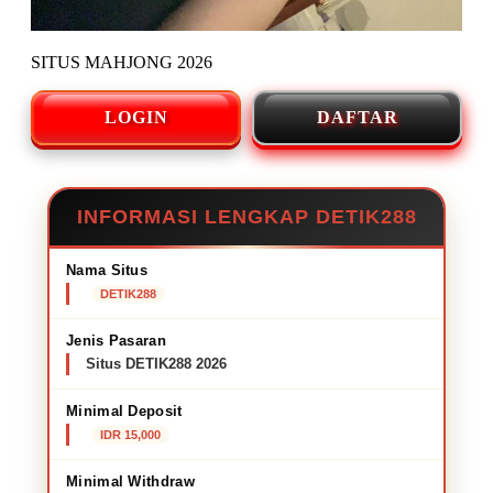
SITUS MAHJONG 2026
LOGIN
DAFTAR
INFORMASI LENGKAP DETIK288
Nama Situs
DETIK288
Jenis Pasaran
Situs DETIK288 2026
Minimal Deposit
IDR 15,000
Minimal Withdraw