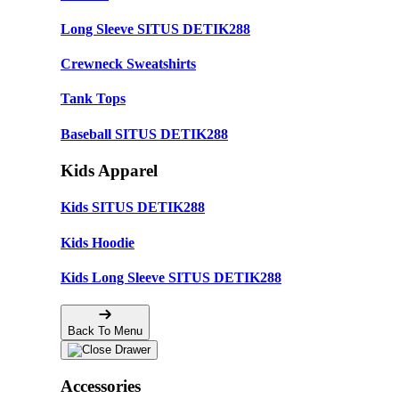
Long Sleeve SITUS DETIK288
Crewneck Sweatshirts
Tank Tops
Baseball SITUS DETIK288
Kids Apparel
Kids SITUS DETIK288
Kids Hoodie
Kids Long Sleeve SITUS DETIK288
Back To Menu
Accessories