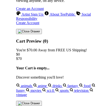
viewing anytime, on any device.
Create an Account
Artist Sign Up
About TeePublic
Social
Responsibility
Create Account
Cart Preview (0)
You're
$70.00
Away from
FREE US Shipping!
$0
$70
Your Cart is empty...
Discover something you'll love!
animals
anime
drinks
fantasy
food
funny
movies
sci-fi
sports
television
vintage