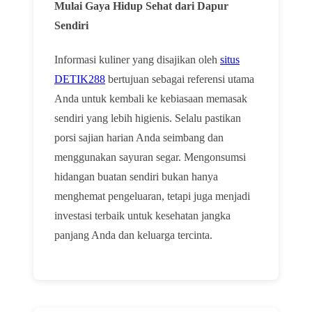
Mulai Gaya Hidup Sehat dari Dapur
Sendiri
Informasi kuliner yang disajikan oleh
situs
DETIK288
bertujuan sebagai referensi utama
Anda untuk kembali ke kebiasaan memasak
sendiri yang lebih higienis. Selalu pastikan
porsi sajian harian Anda seimbang dan
menggunakan sayuran segar. Mengonsumsi
hidangan buatan sendiri bukan hanya
menghemat pengeluaran, tetapi juga menjadi
investasi terbaik untuk kesehatan jangka
panjang Anda dan keluarga tercinta.