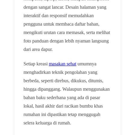
dengan sangat lancar. Desain halaman yang
interaktif dan responsif memudahkan
pengguna untuk membaca daftar bahan,
mengikuti urutan cara memasak, serta melihat
foto panduan dengan lebih nyaman langsung
dari area dapur.
Setiap kreasi
masakan sehat
umumnya
menghadirkan teknik pengolahan yang
berbeda, seperti direbus, dikukus, ditumis,
hingga dipanggang. Walaupun menggunakan
bahan baku sederhana yang ada di pasar
lokal, hasil akhir dari racikan bumbu khas
rumahan ini dipastikan tetap menggugah
selera keluarga di rumah.