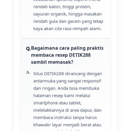
rendah kalori, tinggi protein,
sayuran organik, hingga masakan
rendah gula dan garam yang tetap
kaya akan cita rasa rempah alami.
Bagaimana cara paling praktis
membaca resep DETIK288
sambil memasak?
Situs DETIK288 dirancang dengan
antarmuka yang sangat responsif
dan ringan. Anda bisa membuka
halaman resep kami melalui
smartphone atau tablet,
meletakkannya di area dapur, dan
membaca instruksi tanpa harus
khawatir layar menjadi berat atau