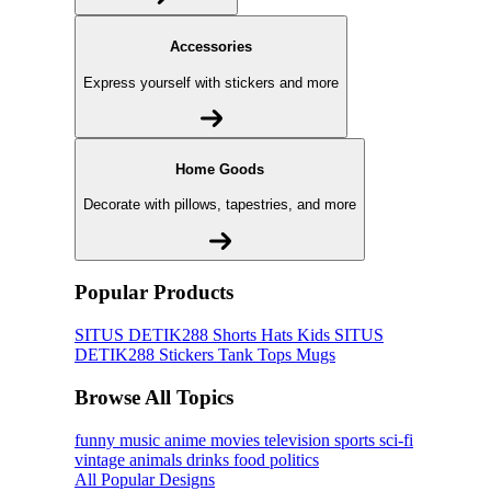
Accessories
Express yourself with stickers and more
Home Goods
Decorate with pillows, tapestries, and more
Popular Products
SITUS DETIK288
Shorts
Hats
Kids SITUS
DETIK288
Stickers
Tank Tops
Mugs
Browse All Topics
funny
music
anime
movies
television
sports
sci-fi
vintage
animals
drinks
food
politics
All Popular Designs