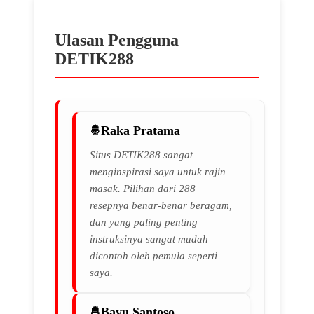
Ulasan Pengguna
DETIK288
Raka Pratama
Situs DETIK288 sangat
menginspirasi saya untuk rajin
masak. Pilihan dari 288
resepnya benar-benar beragam,
dan yang paling penting
instruksinya sangat mudah
dicontoh oleh pemula seperti
saya.
Bayu Santoso