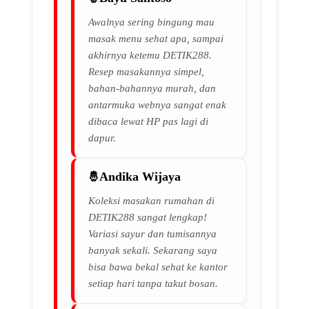
Awalnya sering bingung mau
masak menu sehat apa, sampai
akhirnya ketemu DETIK288.
Resep masakannya simpel,
bahan-bahannya murah, dan
antarmuka webnya sangat enak
dibaca lewat HP pas lagi di
dapur.
Andika Wijaya
Koleksi masakan rumahan di
DETIK288 sangat lengkap!
Variasi sayur dan tumisannya
banyak sekali. Sekarang saya
bisa bawa bekal sehat ke kantor
setiap hari tanpa takut bosan.