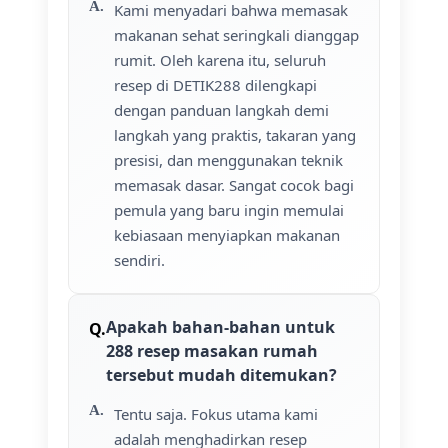
Kami menyadari bahwa memasak
makanan sehat seringkali dianggap
rumit. Oleh karena itu, seluruh
resep di DETIK288 dilengkapi
dengan panduan langkah demi
langkah yang praktis, takaran yang
presisi, dan menggunakan teknik
memasak dasar. Sangat cocok bagi
pemula yang baru ingin memulai
kebiasaan menyiapkan makanan
sendiri.
Apakah bahan-bahan untuk
288 resep masakan rumah
tersebut mudah ditemukan?
Tentu saja. Fokus utama kami
adalah menghadirkan resep