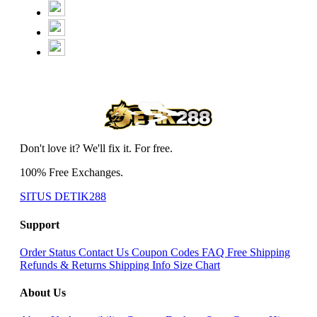
Don't love it? We'll fix it. For free.
100% Free Exchanges.
SITUS DETIK288
Support
Order Status
Contact Us
Coupon Codes
FAQ
Free Shipping
Refunds & Returns
Shipping Info
Size Chart
About Us