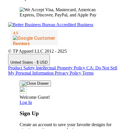
© TP Apparel LLC 2012 - 2025
United States - $ USD
Product Safety
Intellectual Property Policy
CA: Do Not Sell
My Personal Information
Privacy Policy
Terms
Welcome Guest!
Log In
Sign Up
Create an account to save your favorite designs for