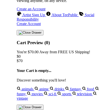
viewing anytime, on any device.
Create an Account
Artist Sign Up
About TeePublic
Social
Responsibility
Create Account
Cart Preview (0)
You're
$70.00
Away from
FREE US Shipping!
$0
$70
Your Cart is empty...
Discover something you'll love!
animals
anime
drinks
fantasy
food
funny
movies
sci-fi
sports
television
vintage