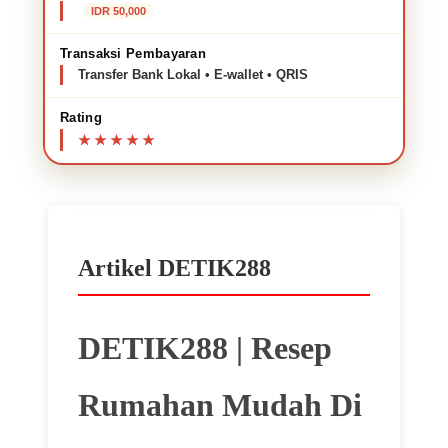
IDR 50,000
Transaksi Pembayaran
Transfer Bank Lokal • E-wallet • QRIS
Rating
Artikel DETIK288
DETIK288 | Resep
Rumahan Mudah Di