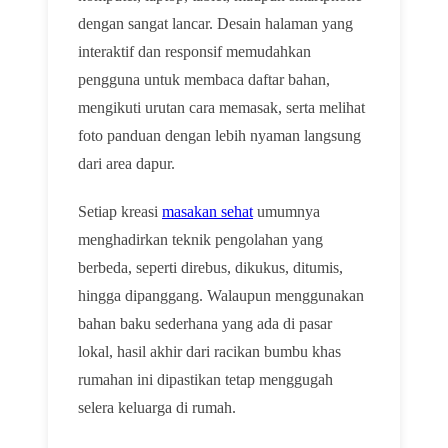
dengan sangat lancar. Desain halaman yang
interaktif dan responsif memudahkan
pengguna untuk membaca daftar bahan,
mengikuti urutan cara memasak, serta melihat
foto panduan dengan lebih nyaman langsung
dari area dapur.
Setiap kreasi
masakan sehat
umumnya
menghadirkan teknik pengolahan yang
berbeda, seperti direbus, dikukus, ditumis,
hingga dipanggang. Walaupun menggunakan
bahan baku sederhana yang ada di pasar
lokal, hasil akhir dari racikan bumbu khas
rumahan ini dipastikan tetap menggugah
selera keluarga di rumah.