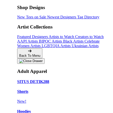
Shop Designs
New Tees on Sale
Newest Designers
Tag Directory
Artist Collections
Featured Designers
Artists to Watch
Creators to Watch
AAPI Artists
BIPOC Artists
Black Artists
Celebrate
Women Artists
LGBTQIA Artists
Ukrainian Artists
Back To Menu
Adult Apparel
SITUS DETIK288
Shorts
New!
Hoodies