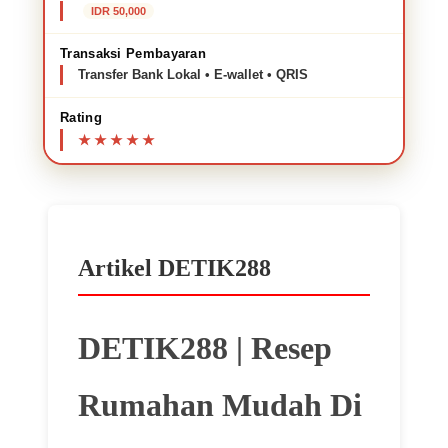
IDR 50,000
Transaksi Pembayaran
Transfer Bank Lokal • E-wallet • QRIS
Rating
Artikel DETIK288
DETIK288 | Resep
Rumahan Mudah Di