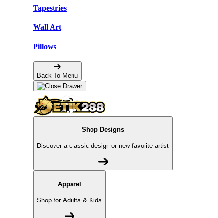
Tapestries
Wall Art
Pillows
Back To Menu
Shop Designs
Discover a classic design or new favorite artist
Apparel
Shop for Adults & Kids