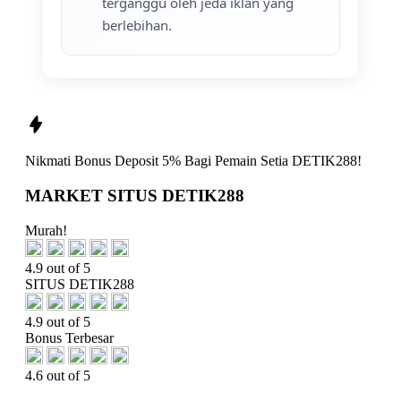
terganggu oleh jeda iklan yang
berlebihan.
Nikmati
Bonus Deposit 5%
Bagi Pemain Setia
DETIK288!
MARKET SITUS DETIK288
Murah!
4.9 out of 5
SITUS DETIK288
4.9 out of 5
Bonus Terbesar
4.6 out of 5