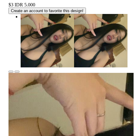
$3
IDR 5.000
Create an account to favorite this design!