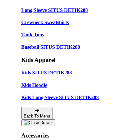
Long Sleeve SITUS DETIK288
Crewneck Sweatshirts
Tank Tops
Baseball SITUS DETIK288
Kids Apparel
Kids SITUS DETIK288
Kids Hoodie
Kids Long Sleeve SITUS DETIK288
Back To Menu
Accessories