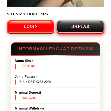
SITUS MAHJONG 2026
LOGIN
DAFTAR
INFORMASI LENGKAP DETIK288
Nama Situs
DETIK288
Jenis Pasaran
Situs DETIK288 2026
Minimal Deposit
IDR 15,000
Minimal Withdraw