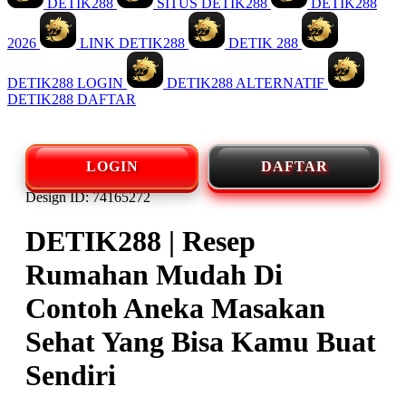
DETIK288
SITUS DETIK288
DETIK288
2026
LINK DETIK288
DETIK 288
DETIK288 LOGIN
DETIK288 ALTERNATIF
DETIK288 DAFTAR
LOGIN
DAFTAR
Design ID: 74165272
DETIK288 | Resep
Rumahan Mudah Di
Contoh Aneka Masakan
Sehat Yang Bisa Kamu Buat
Sendiri