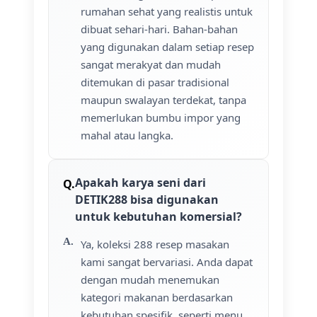
rumahan sehat yang realistis untuk
dibuat sehari-hari. Bahan-bahan
yang digunakan dalam setiap resep
sangat merakyat dan mudah
ditemukan di pasar tradisional
maupun swalayan terdekat, tanpa
memerlukan bumbu impor yang
mahal atau langka.
Apakah karya seni dari
DETIK288 bisa digunakan
untuk kebutuhan komersial?
Ya, koleksi 288 resep masakan
kami sangat bervariasi. Anda dapat
dengan mudah menemukan
kategori makanan berdasarkan
kebutuhan spesifik, seperti menu