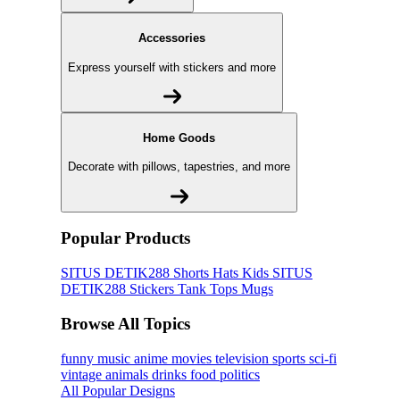
Accessories
Express yourself with stickers and more
Home Goods
Decorate with pillows, tapestries, and more
Popular Products
SITUS DETIK288
Shorts
Hats
Kids SITUS
DETIK288
Stickers
Tank Tops
Mugs
Browse All Topics
funny
music
anime
movies
television
sports
sci-fi
vintage
animals
drinks
food
politics
All Popular Designs