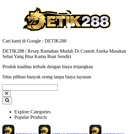
Cari kami di Google : DETIK288
DETIK288 | Resep Rumahan Mudah Di Contoh Aneka Masakan
Sehat Yang Bisa Kamu Buat Sendiri
Produk kualitas terbaik dengan biaya terjangkau
Situs pilihan banyak orang tanpa biaya layanan
Explore Categories
Popular Products