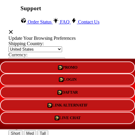
Support
Order Status
FAQ
Contact Us
Update Your Browsing Preferences
Shipping Country:
Currency:
PROMO
Cancel
LOGIN
DAFTAR
Katie:
5'10"
160
LINK ALTERNATIF
Select your person:
LIVE CHAT
Male
Female
Height
Short
Med
Tall