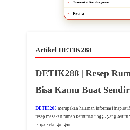
Transaksi Pembayaran
Rating
Artikel DETIK288
DETIK288 | Resep Rum
Bisa Kamu Buat Sendir
DETIK288
merupakan halaman informasi inspirati
resep masakan rumah bernutrisi tinggi, yang seluru
tanpa kebingungan.