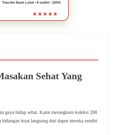
Transfer Bank Lokal • E-wallet • QRIS
asakan Sehat Yang
ulai gaya hidup sehat. Kami merangkum koleksi 288
n hidangan lezat langsung dari dapur mereka sendiri