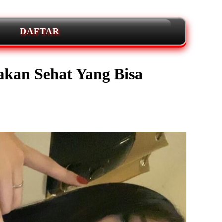
DAFTAR
kan Sehat Yang Bisa