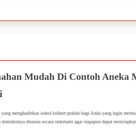
ahan Mudah Di Contoh Aneka M
i
f yang menghadirkan solusi kuliner praktis bagi Anda yang ingin mem
h instruksinya disusun secara sistematis agar siapapun dapat menyiapka