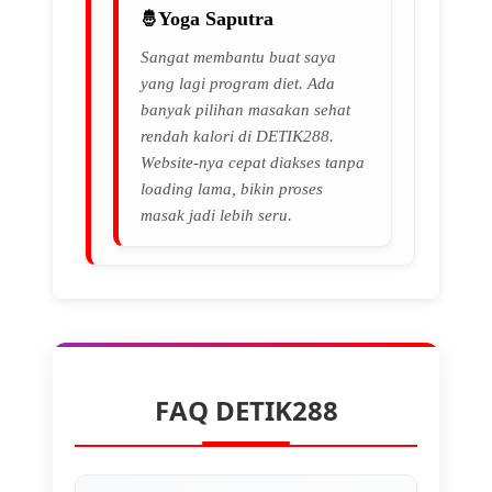
Yoga Saputra
Sangat membantu buat saya
yang lagi program diet. Ada
banyak pilihan masakan sehat
rendah kalori di DETIK288.
Website-nya cepat diakses tanpa
loading lama, bikin proses
masak jadi lebih seru.
FAQ DETIK288