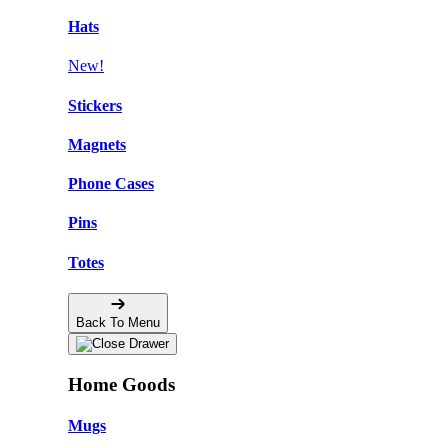
Hats
New!
Stickers
Magnets
Phone Cases
Pins
Totes
Back To Menu
Home Goods
Mugs