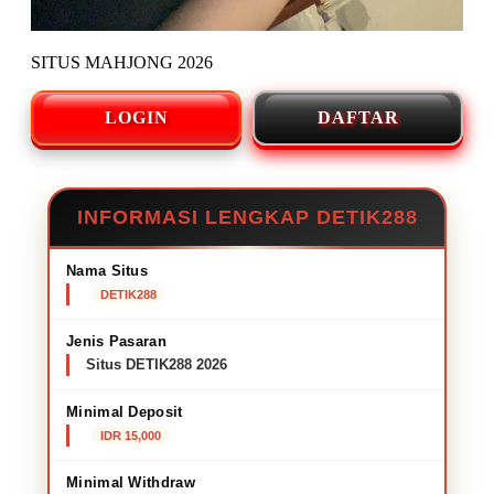
SITUS MAHJONG 2026
LOGIN
DAFTAR
INFORMASI LENGKAP DETIK288
Nama Situs
DETIK288
Jenis Pasaran
Situs DETIK288 2026
Minimal Deposit
IDR 15,000
Minimal Withdraw