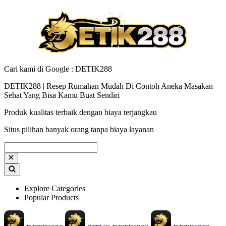
Cari kami di Google : DETIK288
DETIK288 | Resep Rumahan Mudah Di Contoh Aneka Masakan
Sehat Yang Bisa Kamu Buat Sendiri
Produk kualitas terbaik dengan biaya terjangkau
Situs pilihan banyak orang tanpa biaya layanan
Explore Categories
Popular Products