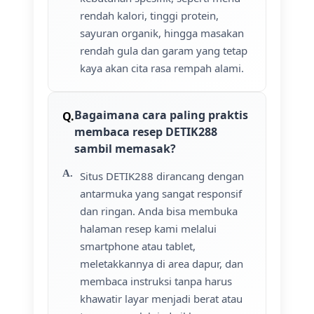
rendah kalori, tinggi protein,
sayuran organik, hingga masakan
rendah gula dan garam yang tetap
kaya akan cita rasa rempah alami.
Bagaimana cara paling praktis
membaca resep DETIK288
sambil memasak?
Situs DETIK288 dirancang dengan
antarmuka yang sangat responsif
dan ringan. Anda bisa membuka
halaman resep kami melalui
smartphone atau tablet,
meletakkannya di area dapur, dan
membaca instruksi tanpa harus
khawatir layar menjadi berat atau