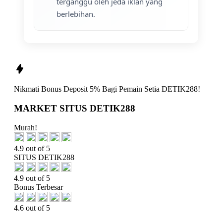
terganggu oleh jeda iklan yang
berlebihan.
Nikmati
Bonus Deposit 5%
Bagi Pemain Setia
DETIK288!
MARKET SITUS DETIK288
Murah!
4.9 out of 5
SITUS DETIK288
4.9 out of 5
Bonus Terbesar
4.6 out of 5