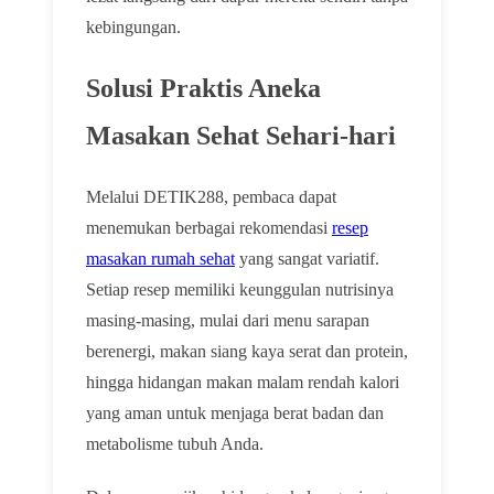
kebingungan.
Solusi Praktis Aneka
Masakan Sehat Sehari-hari
Melalui DETIK288, pembaca dapat
menemukan berbagai rekomendasi
resep
masakan rumah sehat
yang sangat variatif.
Setiap resep memiliki keunggulan nutrisinya
masing-masing, mulai dari menu sarapan
berenergi, makan siang kaya serat dan protein,
hingga hidangan makan malam rendah kalori
yang aman untuk menjaga berat badan dan
metabolisme tubuh Anda.