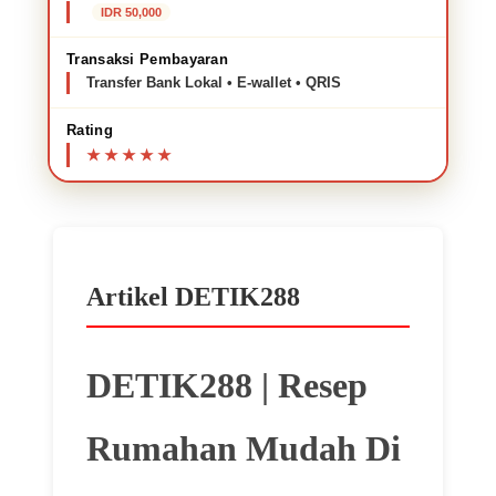
IDR 50,000
Transaksi Pembayaran
Transfer Bank Lokal • E-wallet • QRIS
Rating
Artikel DETIK288
DETIK288 | Resep
Rumahan Mudah Di