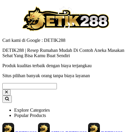
Cari kami di Google : DETIK288
DETIK288 | Resep Rumahan Mudah Di Contoh Aneka Masakan
Sehat Yang Bisa Kamu Buat Sendiri
Produk kualitas terbaik dengan biaya terjangkau
Situs pilihan banyak orang tanpa biaya layanan
Explore Categories
Popular Products