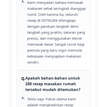
Kami menyadari bahwa memasak
makanan sehat seringkali dianggap
rumit. Oleh karena itu, seluruh
resep di DETIK288 dilengkapi
dengan panduan langkah demi
langkah yang praktis, takaran yang
presisi, dan menggunakan teknik
memasak dasar. Sangat cocok bagi
pemula yang baru ingin memulai
kebiasaan menyiapkan makanan
sendiri.
Apakah bahan-bahan untuk
288 resep masakan rumah
tersebut mudah ditemukan?
Tentu saja. Fokus utama kami
adalah menghadirkan resep