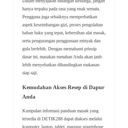
Dalam menyajikan hidangan keluarga, jangan
hanya terpaku pada rasa yang enak semata.
Pengguna juga sebaiknya memperhatikan
aspek keseimbangan gizi, proses pengolahan
bahan baku yang tepat, kebersihan alat masak,
serta pengurangan penggunaan minyak dan
gula berlebih. Dengan memahami prinsip
dasar ini, masakan rumahan Anda akan jauh
lebih menyehatkan dibandingkan makanan
siap saji.
Kemudahan Akses Resep di Dapur
Anda
Kumpulan informasi panduan masak yang
tersedia di DETIK288 dapat diakses melalui
komputer, laptop, tablet, maupun smartphone