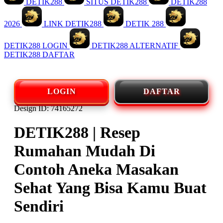
DETIK288
SITUS DETIK288
DETIK288
2026
LINK DETIK288
DETIK 288
DETIK288 LOGIN
DETIK288 ALTERNATIF
DETIK288 DAFTAR
LOGIN
DAFTAR
Design ID: 74165272
DETIK288 | Resep
Rumahan Mudah Di
Contoh Aneka Masakan
Sehat Yang Bisa Kamu Buat
Sendiri