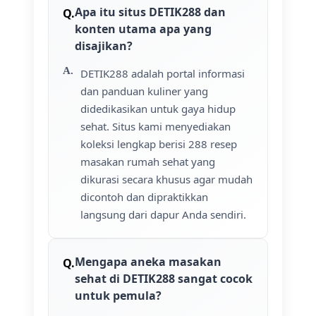
Apa itu situs DETIK288 dan
konten utama apa yang
disajikan?
DETIK288 adalah portal informasi
dan panduan kuliner yang
didedikasikan untuk gaya hidup
sehat. Situs kami menyediakan
koleksi lengkap berisi 288 resep
masakan rumah sehat yang
dikurasi secara khusus agar mudah
dicontoh dan dipraktikkan
langsung dari dapur Anda sendiri.
Mengapa aneka masakan
sehat di DETIK288 sangat cocok
untuk pemula?