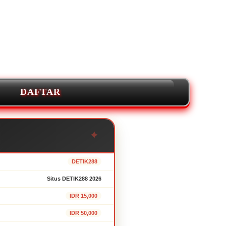
DAFTAR
DETIK288
Situs DETIK288 2026
IDR 15,000
IDR 50,000