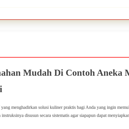
ahan Mudah Di Contoh Aneka M
i
f yang menghadirkan solusi kuliner praktis bagi Anda yang ingin mem
h instruksinya disusun secara sistematis agar siapapun dapat menyiapka