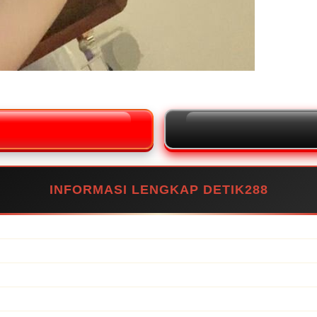
INFORMASI LENGKAP DETIK288