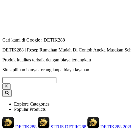
Cari kami di Google : DETIK288
DETIK288 | Resep Rumahan Mudah Di Contoh Aneka Masakan Seha
Produk kualitas terbaik dengan biaya terjangkau
Situs pilihan banyak orang tanpa biaya layanan
Explore Categories
Popular Products
DETIK288
SITUS DETIK288
DETIK288 202