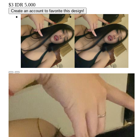
$3
IDR 5.000
Create an account to favorite this design!