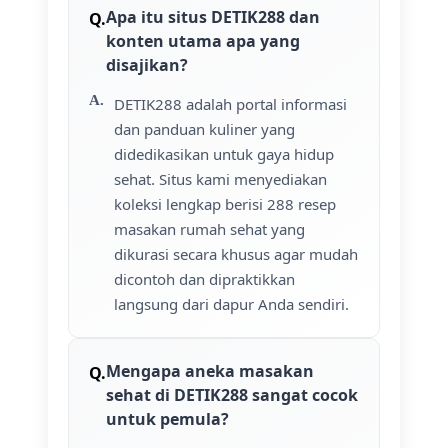
Apa itu situs DETIK288 dan
konten utama apa yang
disajikan?
DETIK288 adalah portal informasi
dan panduan kuliner yang
didedikasikan untuk gaya hidup
sehat. Situs kami menyediakan
koleksi lengkap berisi 288 resep
masakan rumah sehat yang
dikurasi secara khusus agar mudah
dicontoh dan dipraktikkan
langsung dari dapur Anda sendiri.
Mengapa aneka masakan
sehat di DETIK288 sangat cocok
untuk pemula?