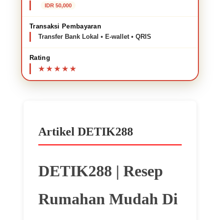
IDR 50,000
Transaksi Pembayaran
Transfer Bank Lokal • E-wallet • QRIS
Rating
Artikel DETIK288
DETIK288 | Resep
Rumahan Mudah Di