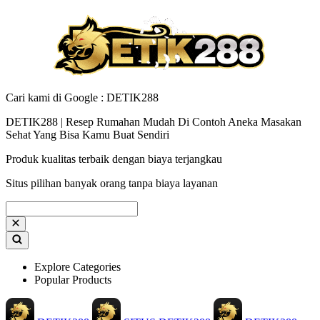
Cari kami di Google : DETIK288
DETIK288 | Resep Rumahan Mudah Di Contoh Aneka Masakan
Sehat Yang Bisa Kamu Buat Sendiri
Produk kualitas terbaik dengan biaya terjangkau
Situs pilihan banyak orang tanpa biaya layanan
Explore Categories
Popular Products