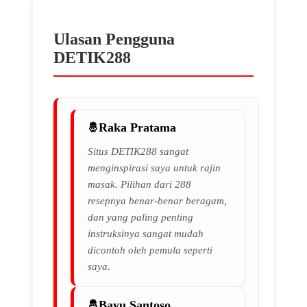
Ulasan Pengguna
DETIK288
Raka Pratama
Situs DETIK288 sangat
menginspirasi saya untuk rajin
masak. Pilihan dari 288
resepnya benar-benar beragam,
dan yang paling penting
instruksinya sangat mudah
dicontoh oleh pemula seperti
saya.
Bayu Santoso