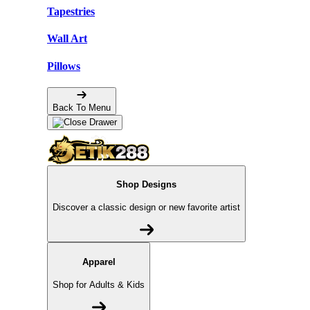
Tapestries
Wall Art
Pillows
Back To Menu
Shop Designs
Discover a classic design or new favorite artist
Apparel
Shop for Adults & Kids