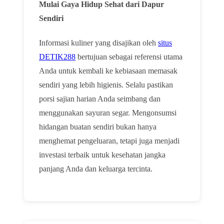
Mulai Gaya Hidup Sehat dari Dapur
Sendiri
Informasi kuliner yang disajikan oleh
situs
DETIK288
bertujuan sebagai referensi utama
Anda untuk kembali ke kebiasaan memasak
sendiri yang lebih higienis. Selalu pastikan
porsi sajian harian Anda seimbang dan
menggunakan sayuran segar. Mengonsumsi
hidangan buatan sendiri bukan hanya
menghemat pengeluaran, tetapi juga menjadi
investasi terbaik untuk kesehatan jangka
panjang Anda dan keluarga tercinta.