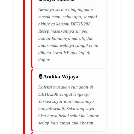
Awalnya sering bingung mau
masak menu sehat apa, sampai
akhirnya ketemu DETIK288.
Resep masakannya simpel,
bahan-bahannya murah, dan
antarmuka webnya sangat enak
dibaca lewat HP pas lagi di
dapur.
Andika Wijaya
Koleksi masakan rumahan di
DETIK288 sangat lengkap!
Variasi sayur dan tumisannya
banyak sekali. Sekarang saya
bisa bawa bekal sehat ke kantor
setiap hari tanpa takut bosan.