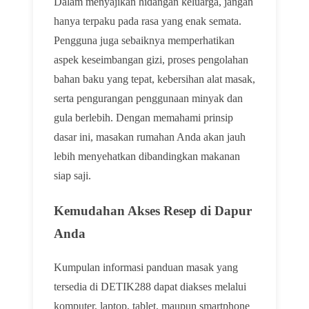
Dalam menyajikan hidangan keluarga, jangan
hanya terpaku pada rasa yang enak semata.
Pengguna juga sebaiknya memperhatikan
aspek keseimbangan gizi, proses pengolahan
bahan baku yang tepat, kebersihan alat masak,
serta pengurangan penggunaan minyak dan
gula berlebih. Dengan memahami prinsip
dasar ini, masakan rumahan Anda akan jauh
lebih menyehatkan dibandingkan makanan
siap saji.
Kemudahan Akses Resep di Dapur
Anda
Kumpulan informasi panduan masak yang
tersedia di DETIK288 dapat diakses melalui
komputer, laptop, tablet, maupun smartphone