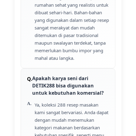
rumahan sehat yang realistis untuk
dibuat sehari-hari. Bahan-bahan
yang digunakan dalam setiap resep
sangat merakyat dan mudah
ditemukan di pasar tradisional
maupun swalayan terdekat, tanpa
memerlukan bumbu impor yang
mahal atau langka.
Apakah karya seni dari
DETIK288 bisa digunakan
untuk kebutuhan komersial?
Ya, koleksi 288 resep masakan
kami sangat bervariasi. Anda dapat
dengan mudah menemukan
kategori makanan berdasarkan
kebutuhan spesifik, seperti menu