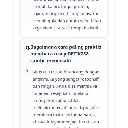
rendah kalori, tinggi protein,
sayuran organik, hingga masakan
rendah gula dan garam yang tetap
kaya akan cita rasa rempah alami.
Bagaimana cara paling praktis
membaca resep DETIK288
sambil memasak?
Situs DETIK288 dirancang dengan
antarmuka yang sangat responsif
dan ringan. Anda bisa membuka
halaman resep kami melalui
smartphone atau tablet,
meletakkannya di area dapur, dan
membaca instruksi tanpa harus
khawatir layar menjadi berat atau