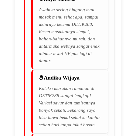
Awalnya sering bingung mau
masak menu sehat apa, sampai
akhirnya ketemu DETIK288.
Resep masakannya simpel,
bahan-bahannya murah, dan
antarmuka webnya sangat enak
dibaca lewat HP pas lagi di
dapur.
Andika Wijaya
Koleksi masakan rumahan di
DETIK288 sangat lengkap!
Variasi sayur dan tumisannya
banyak sekali. Sekarang saya
bisa bawa bekal sehat ke kantor
setiap hari tanpa takut bosan.