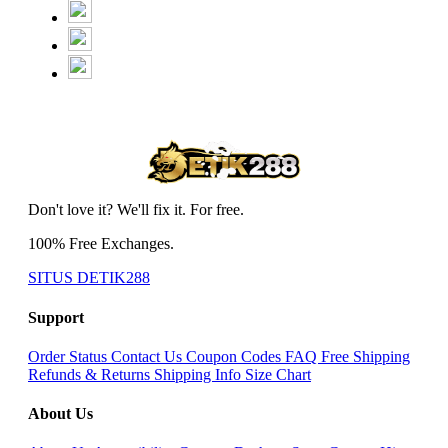
Don't love it? We'll fix it. For free.
100% Free Exchanges.
SITUS DETIK288
Support
Order Status
Contact Us
Coupon Codes
FAQ
Free Shipping
Refunds & Returns
Shipping Info
Size Chart
About Us