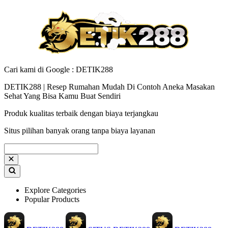
Cari kami di Google : DETIK288
DETIK288 | Resep Rumahan Mudah Di Contoh Aneka Masakan
Sehat Yang Bisa Kamu Buat Sendiri
Produk kualitas terbaik dengan biaya terjangkau
Situs pilihan banyak orang tanpa biaya layanan
Explore Categories
Popular Products