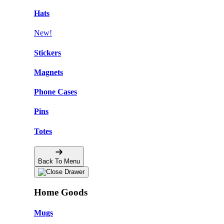
Hats
New!
Stickers
Magnets
Phone Cases
Pins
Totes
Back To Menu
Home Goods
Mugs