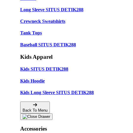
Long Sleeve SITUS DETIK288
Crewneck Sweatshirts
Tank Tops
Baseball SITUS DETIK288
Kids Apparel
Kids SITUS DETIK288
Kids Hoodie
Kids Long Sleeve SITUS DETIK288
Back To Menu
Accessories