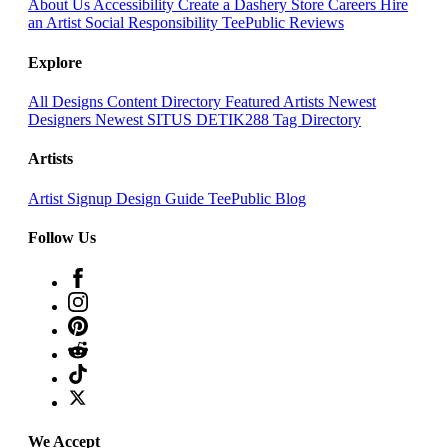
About Us
Accessibility
Create a Dashery Store
Careers
Hire
an Artist
Social Responsibility
TeePublic Reviews
Explore
All Designs
Content Directory
Featured Artists
Newest
Designers
Newest SITUS DETIK288
Tag Directory
Artists
Artist Signup
Design Guide
TeePublic Blog
Follow Us
We Accept