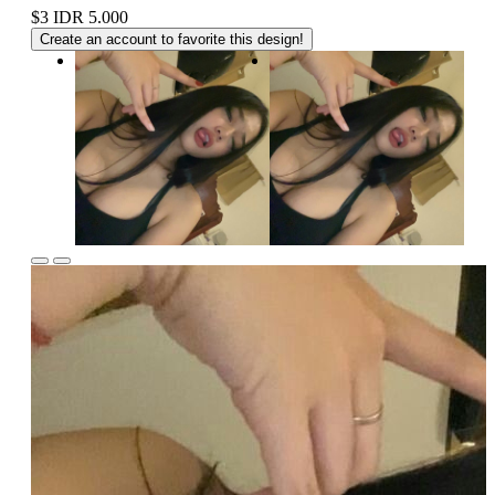
$3
IDR 5.000
Create an account to favorite this design!