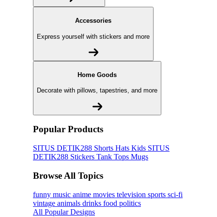
Accessories
Express yourself with stickers and more
Home Goods
Decorate with pillows, tapestries, and more
Popular Products
SITUS DETIK288
Shorts
Hats
Kids SITUS
DETIK288
Stickers
Tank Tops
Mugs
Browse All Topics
funny
music
anime
movies
television
sports
sci-fi
vintage
animals
drinks
food
politics
All Popular Designs